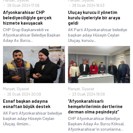
28 Ocak 2024 17:06
28 Ocak 2024 16:53
Afyonkarahisar CHP
Uluçay kurucu il yönetim
belediyeciliğiyle gerçek
kurulu üyeleriyle bir araya
hizmete kavuşacak
geldi
CHP Grup Başkanvekili ve
AK Parti Afyonkarahisar belediye
Afyonkarahisar Belediye Başkan
başkan adayı Hüseyin Ceylan
Adayı Av. Burcu...
Uluçay, kurucu...
Manşet
,
Siyaset
Manşet
,
Siyaset
26 Ocak 2024 20:09
23 Ocak 2024 19:09
Esnaf başkan adayına
“Afyonkarahisarlı
esnaftan büyük destek
hemşehrilerimin dertlerine
derman olma peşindeyiz”
AK Parti Afyonkarahisar belediye
başkan adayı Hüseyin Ceylan
CHP Afyonkarahisar Belediye
Uluçay, ilimizin...
Başkanı Adayı Av. Burcu Köksal,
Afyonkarahisar’ın sorunlarına...