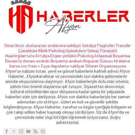
Smarthost
uluslararası evden eve nakliyat
Antalya Flughafen Transfer
Çanakkale Klinik Psikolog
Uçmakdere Yamaç Paraşütü
Haarimplantate
Antalya Ergen-yetişkin Psikolog
Anlaşmalı Boşanma
Davası
İş davası avukatı
Boşanma avukatı
Kopazar
Sunucu kiralama
bursa cnc freze <
Eşya depolama
nakliyat
Sünnet Organizasyonu
Afyon'un nabzını tutan, yerel ve güncel haberlerin kaliteli adresi Afyon
Haberler, Afyonkarahisar ve çevresindeki son dakika gelişmelerini
anında okuyucularına ulaştırıyor. Afyon haberleriyle dolu olan sitemiz,
şehrin tüm önemli olaylarına ışık tutuyor. Siyasetten ekonomiye,
kültürel etkinliklerden spor dünyasına kadar geniş bir yelpazede
haberleri sizin için derliyoruz. Afyon son dakika haberleriyle her zaman
adımızdan söz ettiriyor, sizleri en hızlı ve güvenilir şekilde
bilgilendiriyoruz. Afyon Haberler, tarafsız ve özgün içeriğiyle bölgenin en
çok takip edilen haber kaynağı olmayı sürdürüyor. Siz de Afyon'da ve
çevresinde neler olup bittiğini öğrenmek istiyorsanız, doğru
adrestesiniz.