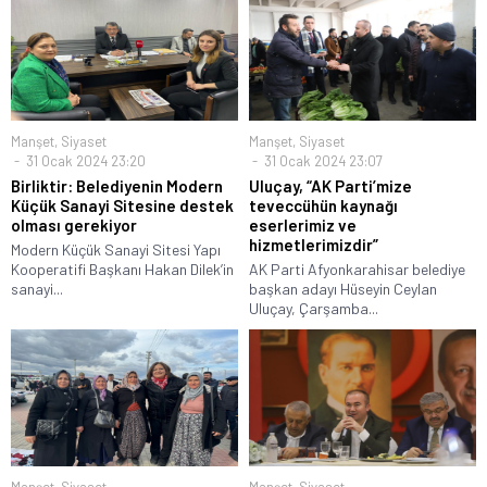
Manşet
,
Siyaset
Manşet
,
Siyaset
31 Ocak 2024 23:20
31 Ocak 2024 23:07
Birliktir: Belediyenin Modern
Uluçay, “AK Parti’mize
Küçük Sanayi Sitesine destek
teveccühün kaynağı
olması gerekiyor
eserlerimiz ve
hizmetlerimizdir”
Modern Küçük Sanayi Sitesi Yapı
Kooperatifi Başkanı Hakan Dilek’in
AK Parti Afyonkarahisar belediye
sanayi...
başkan adayı Hüseyin Ceylan
Uluçay, Çarşamba...
Manşet
,
Siyaset
Manşet
,
Siyaset