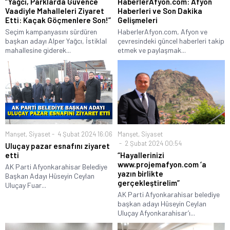
“Yağcı, Parklarda Güvence
HaberlerAfyon.com: Afyon
Vaadiyle Mahalleleri Ziyaret
Haberleri ve Son Dakika
Etti: Kaçak Göçmenlere Son!”
Gelişmeleri
Seçim kampanyasını sürdüren
HaberlerAfyon.com, Afyon ve
başkan adayı Alper Yağcı, İstiklal
çevresindeki güncel haberleri takip
mahallesine giderek...
etmek ve paylaşmak...
Manşet
,
Siyaset
4 Şubat 2024 16:06
Manşet
,
Siyaset
2 Şubat 2024 00:54
Uluçay pazar esnafını ziyaret
etti
“Hayallerinizi
www.projemafyon.com ‘a
AK Parti Afyonkarahisar Belediye
yazın birlikte
Başkan Adayı Hüseyin Ceylan
gerçekleştirelim”
Uluçay Fuar...
AK Parti Afyonkarahisar belediye
başkan adayı Hüseyin Ceylan
Uluçay Afyonkarahisar’ı...