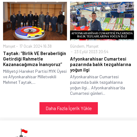
Manşet
17 Ocak 2024 16:38
Gündem
,
Manşet
23 Eylül 2023 20:54
Taytak: “Birlik VE Beraberliğin
Getirdiği Rahmetle
Afyonkarahisar Cumartesi
Kazanacağımıza İnanıyoruz”
pazarında balık tezgahlarına
yoğun ilgi
Milliyetçi Hareket Partisi MYK Üyesi
ve Afyonkarahisar Milletvekili
Afyonkarahisar Cumartesi
Mehmet Taytak,...
pazarında balık tezgahlarına
yoğun ilgi… Afyonkarahisar’da
Cumartesi günleri...
Daha Fazla İçerik Yükle