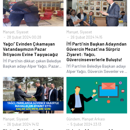
Manşet
,
Siyaset
Manşet
,
Siyaset
28 Şubat 2024 00:28
26 Şubat 2024 14:15
Yağcı” Evinden Çıkamayan
İYİ Parti’nin Başkan Adayından
Vatandaşımızın Pazar
Güvercin Mezat’ına Sürpriz
İhtiyacını Evine Taşıyacağız
Ziyaret: Yağcı,
Güvercinseverlerle Buluştu!
İYİ Parti’nin dikkat çeken Belediye
Başkan adayı Alper Yağcı, Pazar...
İYİ Parti’nin Belediye Başkan adayı
Alper Yağcı, Güvercin Sevenler ve ...
Manşet
,
Siyaset
Gündem
,
Manşet Arkası
26 Şubat 2024 14:12
5 Şubat 2024 23:13