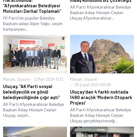
Maratonunda:
maaş konusunu biz çözeceğiz”
“Afyonkarahisar Belediyesi
AK Parti Afyonkarahisar Belediye
Molozları Derhal Toplamalı”
Başkan Adayı Hüseyin Ceylan
İYİ Parti’nin popüler Belediye
Uluçay Afyonkarahisar...
Başkanı adayı Alper Yağcı, seçim
kampanyası...
Manşet
,
Siyaset
2 Mart 2024 13:12
Manşet
,
Siyaset
29 Şubat 2024 00:08
Uluçay, “AK Parti sosyal
belediyecilik ve gönül
Uluçay’dan 4 farklı noktada
belediyeciliğinde çığır aştı”
1490 araçlık ‘Modern Otopark
Projesi’
AK Parti Afyonkarahisar Belediye
Başkan Adayı Hüseyin Ceylan
AK Parti Afyonkarahisar Belediye
Uluçay, seçim...
Başkan Adayı Hüseyin Ceylan
Uluçay gerçekleştireceği...