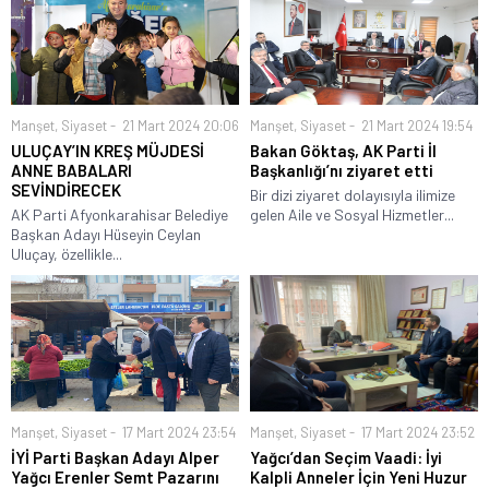
Manşet
,
Siyaset
21 Mart 2024 20:06
Manşet
,
Siyaset
21 Mart 2024 19:54
ULUÇAY’IN KREŞ MÜJDESİ
Bakan Göktaş, AK Parti İl
ANNE BABALARI
Başkanlığı’nı ziyaret etti
SEVİNDİRECEK
Bir dizi ziyaret dolayısıyla ilimize
AK Parti Afyonkarahisar Belediye
gelen Aile ve Sosyal Hizmetler...
Başkan Adayı Hüseyin Ceylan
Uluçay, özellikle...
Manşet
,
Siyaset
17 Mart 2024 23:54
Manşet
,
Siyaset
17 Mart 2024 23:52
İYİ Parti Başkan Adayı Alper
Yağcı’dan Seçim Vaadi: İyi
Yağcı Erenler Semt Pazarını
Kalpli Anneler İçin Yeni Huzur