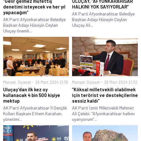
“Gelir gelmez müfettiş
ULUÇAY, “AFYONKARAHİSAR
denetimi isteyecek ve her yıl
HALKINI YOK SAYIYORLAR”
yapacağım”
AK Parti Afyonkarahisar Belediye
AK Parti Afyonkarahisar Belediye
Başkan Adayı Hüseyin Ceylan
Başkan Adayı Hüseyin Ceylan
Uluçay Ali...
Uluçay önemli...
Manşet
,
Siyaset
26 Mart 2024 21:36
Manşet
,
Siyaset
26 Mart 2024 21:32
Uluçay’dan ilk kez oy
“Köksal milletvekili olabilmek
kullanacak 4 bin 500 kişiye
için terörist ve destekçilerine
mektup
sessiz kaldı”
AK Parti Afyonkarahisar İl Gençlik
AK Parti İzmir Milletvekili Mehmet
Kolları Başkanı Ethem Karahan,
Ali Çelebi, “Afyonkarahisar halkını
yönetimi...
uyarıyorum”...