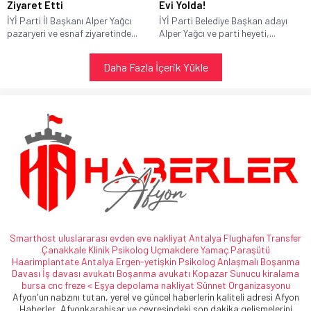
Ziyaret Etti
Evi Yolda!
İYİ Parti İl Başkanı Alper Yağcı
İYİ Parti Belediye Başkan adayı
pazaryeri ve esnaf ziyaretinde...
Alper Yağcı ve parti heyeti,...
Daha Fazla İçerik Yükle
Smarthost
uluslararası evden eve nakliyat
Antalya Flughafen Transfer
Çanakkale Klinik Psikolog
Uçmakdere Yamaç Paraşütü
Haarimplantate
Antalya Ergen-yetişkin Psikolog
Anlaşmalı Boşanma
Davası
İş davası avukatı
Boşanma avukatı
Kopazar
Sunucu kiralama
bursa cnc freze <
Eşya depolama
nakliyat
Sünnet Organizasyonu
Afyon'un nabzını tutan, yerel ve güncel haberlerin kaliteli adresi Afyon
Haberler, Afyonkarahisar ve çevresindeki son dakika gelişmelerini