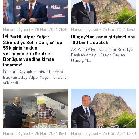
Manşet
,
Siyaset
26 Mart 2024 21:26
Manşet
,
Siyaset
25 Mart 2024 15:43
İYİ Partili Alper Yağcı:
Uluçay’dan kadın girişimcilere
2.Belediye Şehir Çarşısı’nda
100 bin TL destek
55 kişinin hakkını
AK Parti Afyonkarahisar Belediye
vermeyenlerin Kentsel
Başkan Adayı Hüseyin Ceylan
Dönüşüm vaadine kimse
Uluçay, “1...
inanmaz!
İYİ Parti Afyonkarahisar Belediye
Başkan adayı Alper Yağcı, iktidara
yüklendi....
Manşet
,
Siyaset
25 Mart 2024 15:41
Manşet
,
Siyaset
25 Mart 2024 10:20