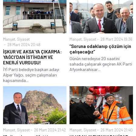
Manşet
,
Siyaset
Manşet
,
Siyaset
28 Mart 2024 19:36
28 Mart 2024 20:48
“Soruna odaklanıp çözüm için
İŞKUR VE AKSA’YA ÇIKARMA:
çalışacağız”
YAĞCI’DAN İSTİHDAM VE
Günün neredeyse 20 saatini
ENERJİ VURGUSU!
sahada çalışarak geçiren AK Parti
İYİ Parti belediye başkan adayı
Afyonkarahisar...
Alper Yağcı, seçim çalışmaları
kapsamında...
Manşet
,
Siyaset
26 Mart 2024 21:42
Manşet
,
Siyaset
26 Mart 2024 21:40