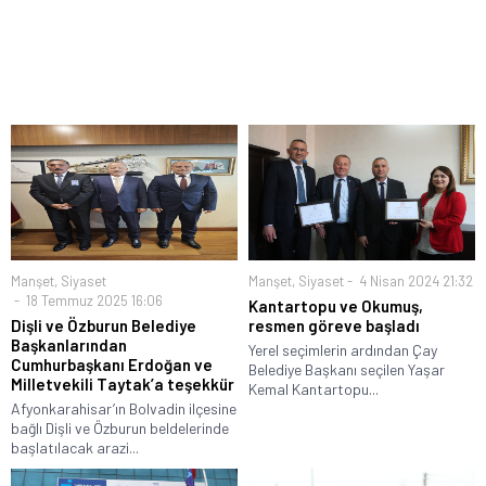
Manşet
,
Siyaset
Manşet
,
Siyaset
4 Nisan 2024 21:32
18 Temmuz 2025 16:06
Kantartopu ve Okumuş,
Dişli ve Özburun Belediye
resmen göreve başladı
Başkanlarından
Yerel seçimlerin ardından Çay
Cumhurbaşkanı Erdoğan ve
Belediye Başkanı seçilen Yaşar
Milletvekili Taytak’a teşekkür
Kemal Kantartopu...
Afyonkarahisar’ın Bolvadin ilçesine
bağlı Dişli ve Özburun beldelerinde
başlatılacak arazi...