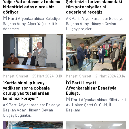
Yağcı: Vatandaşımız toplumu
Şehrimizin turizm alanındaki
birleştirici aday olarak bizi
tüm potansiyellerini
görüyor
değerlendireceğiz
İYİ Parti Afyonkarahisar Belediye
AK Parti Afyonkarahisar Belediye
Başkan Adayı Alper Yağcı, kritik
Başkan Adayı Hüseyin Ceylan
dönemeci...
Uluçay projeleri...
Manşet
,
Siyaset
25 Mart 2024 10:18
Manşet
,
Siyaset
21 Mart 2024 20:14
“Kurtla bir olup kuzuyu
İYİ Parti Heyeti
yedikten sonra çobanla
Afyonkarahisar Esnafıyla
oturup yas tutanlardan
Buluştu
kendinizi koruyun”
İYİ Parti Afyonkarahisar Milletvekili
AK Parti Afyonkarahisar Belediye
Av. Hakan Şeref OLGUN, İl
Başkan Adayı Hüseyin Ceylan
Başkanı...
Uluçay bugünkü...