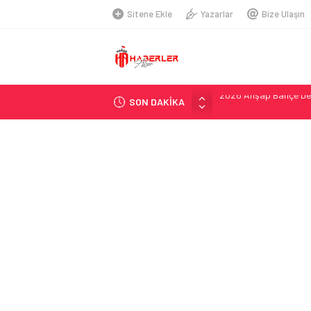
Sitene Ekle
Yazarlar
Bize Ulaşın
SON DAKİKA
Organik Büyüme Strate
Seamless Travel Begin
İstanbul’da Güvenli ve 
Hazır Sistem Fiyatları:
A Comprehensive Over
Telsiz Ortodonti: Mode
Kick.com Rraenee: Dij
Exploring the Best So
İkinci El Rolex Saat 
2026 Ahşap Bahçe Dek