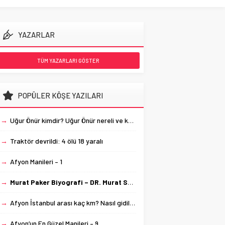
YAZARLAR
TÜM YAZARLARI GÖSTER
POPÜLER KÖŞE YAZILARI
→
Uğur Önür kimdir? Uğur Önür nereli ve kaç yaşında?
→
Traktör devrildi: 4 ölü 18 yaralı
→
Afyon Manileri – 1
→
Murat Paker Biyografi – DR. Murat Salih Paker
→
Afyon İstanbul arası kaç km? Nasıl gidilir? Kaç saate gidilir? Otobüs bilet fiyatları…
→
Afyon’un En Güzel Manileri – 9