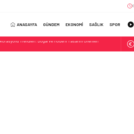
6
ANASAYFA
GÜNDEM
EKONOMİ
SAĞLIK
SPOR
jisi: Uzun Vadede Sosyal Medya Başarısı Nasıl Sağlanır?
s: Discover the Convenience of Istanbul Transfer Services
Konforlu Kız Öğrenci Yurtları
 Uygun Maliyetlerle Verimlilik Sağlayın
view: Your Canada Immigration Guide Awaits
rn Diş Tedavisinin Yeni Yüzü
ital Dünyada Öne Çıkan Bir İsim
ft Play Manufacturers for Your Business
Alan Yerler Arasında Güven Neden Önemlidir?
orasyonu Trendleri: Doğal ve Modern Tasarım Önerileri