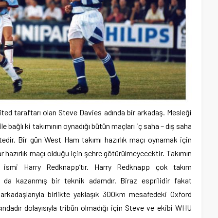
ed taraftarı olan Steve Davies adında bir arkadaş. Mesleği
ile bağlı ki takımının oynadığı bütün maçları iç saha – dış saha
tedir. Bir gün West Ham takımı hazırlık maçı oynamak için
r hazırlık maçı olduğu için şehre götürülmeyecektir. Takımın
nlü ismi Harry Redknapp’tır. Harry Redknapp çok takım
r da kazanmış bir teknik adamdır. Biraz esprilidir fakat
p arkadaşlarıyla birlikte yaklaşık 300km mesafedeki Oxford
ndadır dolayısıyla tribün olmadığı için Steve ve ekibi WHU