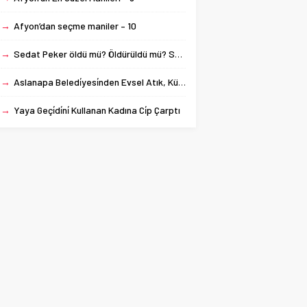
→
Afyon’dan seçme maniler – 10
→
Sedat Peker öldü mü? Öldürüldü mü? Son dakika!
→
Aslanapa Beledi̇yesi̇nden Evsel Atık, Kül Ve Çöp Konteyneri̇ Temi̇zli̇ği̇
→
Yaya Geçi̇di̇ni̇ Kullanan Kadına Ci̇p Çarptı