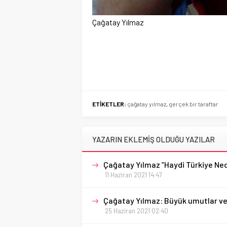
Çağatay Yılmaz
ETİKETLER:
çağatay yılmaz
,
gerçek bir taraftar
YAZARIN EKLEMİŞ OLDUĞU YAZILAR
Çağatay Yılmaz ”Haydi Türkiye Ne
11 Haziran 2021 14:47
Çağatay Yılmaz: Büyük umutlar ve b
25 Haziran 2021 02:40