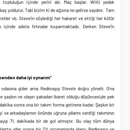
 topluluğun içinde yerini alır. Maç başlar. WHU yedek
aş yoldurur. Tabi bizim ki de ağzına ne gelirse saydırır. Tam
karetler vb. Steve’in söylediği her hakaret ve ettiği her küfür
 içinde adeta fırtınalar koparmaktadır. Derken Steve’in
enden daha iyi oynarım”
 odasına gider ama Redknapp Steve’e doğru yönelir. O’na
teve şaşkın ve olayın şakadan ibaret olduğu düşüncesiyle pek
 dakika sonra ona bir takım forma getirene kadar. Şaşkın bir
i ve arkadaşlarının önünde uğruna yıllarını verdiği takımının
ayıp 71. dakikada bir de gol atmıştır. Bu olay tüm dünya
 Hatta yıllar sonra bir TV programında Harry Redknapp ve