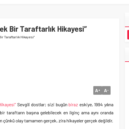
k Bir Taraftarlık Hikayesi”
ir Taraftarlık Hikayesi”
A
A
+
-
Hikayesi”
Sevgili dostlar; sizi bugün
biraz
eskiye, 1994 yılına
ir taraftarın başına gelebilecek en ilginç ama aynı oranda
m çünkü olay tamamen gerçek, zira hikayeler gerçek değildir.