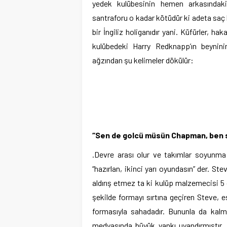
yedek kulübesinin hemen arkasındaki
santraforu o kadar kötüdür ki adeta saç b
bir İngiliz holiganıdır yani. Küfürler, ha
kulübedeki Harry Redknapp’ın beyninin
ağzından şu kelimeler dökülür:
“Sen de golcü müsün Chapman, ben s
.Devre arası olur ve takımlar soyunma
“hazırlan, ikinci yarı oyundasın” der. S
aldırış etmez ta ki kulüp malzemecisi 5
şekilde formayı sırtına geçiren Steve, eş
formasıyla sahadadır. Bununla da kalm
medyasında büyük yankı uyandırmıştır.