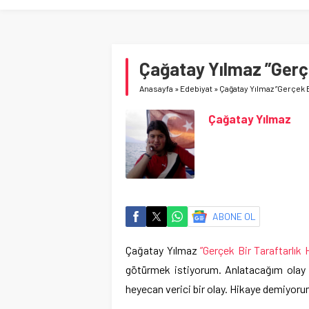
Çağatay Yılmaz ”Gerçe
Anasayfa
»
Edebiyat
»
Çağatay Yılmaz ”Gerçek B
Çağatay Yılmaz
ABONE OL
Çağatay Yılmaz
”Gerçek Bir Taraftarlık 
götürmek istiyorum. Anlatacağım olay b
heyecan verici bir olay. Hikaye demiyoru