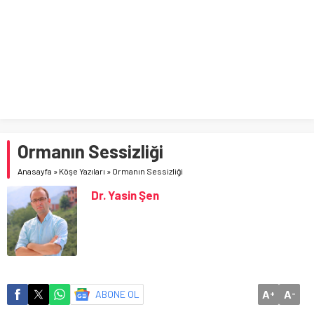
Ormanın Sessizliği
Anasayfa
»
Köşe Yazıları
»
Ormanın Sessizliği
Dr. Yasin Şen
A
A
ABONE OL
+
-