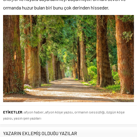
ormanda huzur bulan biri bunu çok derinden hisseder.
ETİKETLER:
afyon haber
,
afyon köşe yazısı
,
ormanın sessizliği
,
özgün köşe
yazısı
,
yasin şen yazıları
YAZARIN EKLEMİŞ OLDUĞU YAZILAR