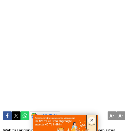
A
A
ABONE OL
+
-
Web tasarımının temel amacı, internet üzerinden web sitesi