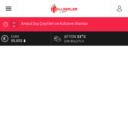
Ampul Duy Çeşitleri ve Kullanım Alanları
Telegram Grupları Nasıl Bulunur?: Telegram’da Grup Bulma
Deneyimini Sadeleştirin
AFYON
33°C
EURO
2026 Ahşap Bahçe Dekorasyonu Trendleri: Doğal ve Modern
55,0112
ÇOK BULUTLU
Tasarım Önerileri
ALTIN
Organik Büyüme Stratejisi: Uzun Vadede Sosyal Medya
6.519,97
Başarısı Nasıl Sağlanır?
BİST
Seamless Travel Begins: Discover the Convenience of
13.798,82
Istanbul Transfer Services
DOLAR
İstanbul’da Güvenli ve Konforlu Kız Öğrenci Yurtları
47,7025
Hazır Sistem Fiyatları: Uygun Maliyetlerle Verimlilik Sağlayın
A Comprehensive Overview: Your Canada Immigration
Guide Awaits
Telsiz Ortodonti: Modern Diş Tedavisinin Yeni Yüzü
Kick.com Rraenee: Dijital Dünyada Öne Çıkan Bir İsim