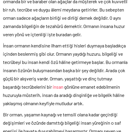
ormanda bir ve baraber olan ağaçlar da müşterek ve çok kuvvetli
bir ruh, tecrübe ve duygu âlemi meydana getirirler. Bu sebepten
orman sadece ağaçların birliği ve dirliği demek değildir. O aynı
zamanda bilgeliğin de tezahürü demektir. Ormanın insana huzur
veren yönü ve içtenliği işte buradan gelir.
İnsan ormanın kendisine ilham ettiği hisleri duymaya başladıkça
içinden beslenmiş gibi olur. Ormanın yaydığı huzuru, bilgeliği ve
tecrübeyi bu insan kendi özü hâline getirmeye başlar. Bu ormanla
insanın özünün buluşmasından başka bir şey değildir. Arada çok
güçlü bir alışveriş vardır. Orman, yaşattığı ve dinç tutmayı
başardığı tecrübelerini bir
insan
gönlüne emanet edebilmenin
huzuruyla müsterih, insan da aradığı dinginliğe ve bilgelik hâline
yaklaşmış olmanın keyfiyle mutludur artık.
Bir orman, yaşamın kaynağı ve temsili olana kadar geçirdiği
değişimleri ve özünde damıttığı bilgeliği insan yüreğinin o saf
enerjisi ile hayata duyurabilmeyi başarmıştır. Ormanı seven ve