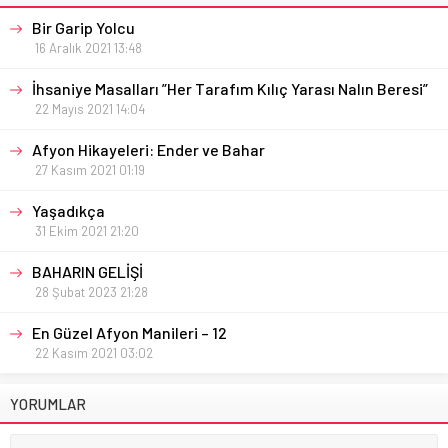
Bir Garip Yolcu
16 Aralık 2021 13:48
İhsaniye Masalları ”Her Tarafım Kılıç Yarası Nalın Beresi”
22 Mayıs 2021 14:04
Afyon Hikayeleri: Ender ve Bahar
27 Kasım 2021 01:19
Yaşadıkça
31 Ekim 2021 21:20
BAHARIN GELİŞİ
28 Şubat 2023 21:28
En Güzel Afyon Manileri – 12
22 Kasım 2021 03:02
YORUMLAR