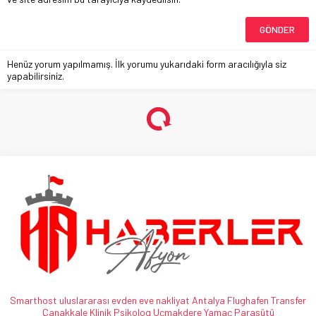
Henüz yorum yapılmamış. İlk yorumu yukarıdaki form aracılığıyla siz
yapabilirsiniz.
Şadırvanda Mahsur Kalan Kedi̇yi̇
Poli̇sler Kurtardı
Anasayfa
»
Gündem
»
Şadırvanda Mahsur Kalan Kedi̇yi̇ Poli̇sler Kurtardı
ŞADIRVANDA MAHSUR KALAN KEDİYİ KAHRAMAN
POLİSLER KURTARDI. GÜNYÜZÜ İLÇESİ MEYDANINDA
TARİHİ ŞADIRVANIN KUBBESİNDE MAHSUR KALAN KEDİ,
A
A
ABONE OL
+
-