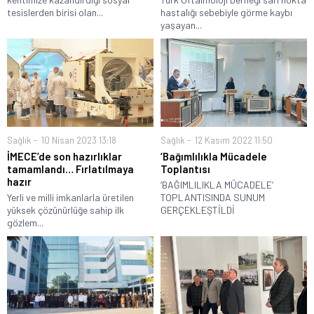
tesislerden birisi olan...
hastalığı sebebiyle görme kaybı
yaşayan...
Sağlık
10 Nisan 2023 13:18
Sağlık
12 Kasım 2022 11:50
İMECE’de son hazırlıklar
‘Bağımlılıkla Mücadele
tamamlandı… Fırlatılmaya
Toplantısı
hazır
‘BAĞIMLILIKLA MÜCADELE’
Yerli ve milli imkanlarla üretilen
TOPLANTISINDA SUNUM
yüksek çözünürlüğe sahip ilk
GERÇEKLEŞTİLDİ
gözlem...