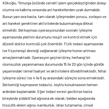
Kökoğlu, “Omurga üstünde cerrahi işlem gerçekleştiğinden dolayı
oturma ve kalkma sırasında ani hareketlerden uzak durmalıdır.
Bunun yanı sıra hasta, tam olarak iyileşmeden yorucu, zorlayıcı ve
ani hareket gerektiren aktivitelerde bulunmamaya dikkat
etmelidir. Bel kayması operasyonundan sonraki iyileşme
aşamasında platinin durumunu tespit ve kontrol etmek için
düzenli doktor kontrolü çok önemlidir. Fizik tedavi aşamasında
ise fizyoterapi desteği sağlanarak iyileşme hızının artması
amaçlanmaktadır. Operasyon geçiren birey, herhangi bir
olumsuzluk yaşanmaması durumunda 15 ile 20 gün içinde günlük
yaşamındaki temel faaliyet ve aktivitelere dönebilmektedir. Nihai
iyileşme süreci ise 4 ile 6 ay arasındaki süreçte sona ermektedir.
Bel kemiği kaymasının tedavisi, teşhis konulmasının hemen
ardından başlamalıdır. Eğer tedavi evresi gecikirse hasta
bireylerde şiddetli bel ağrısına ek olarak; belden aşağısında
hissizlik eklem ağrısı, kamburluk, idrarı tutamama, cinsel