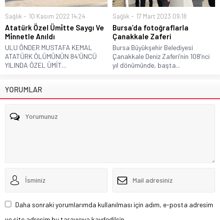
Sağlık
10 Kasım 2022 14:24
Sağlık
17 Mart 2023 09:18
Atatürk Özel Ümi̇tte Saygı Ve
Bursa’da fotoğraflarla
Mi̇nnetle Anıldı
Çanakkale Zaferi
ULU ÖNDER MUSTAFA KEMAL
Bursa Büyükşehir Belediyesi
ATATÜRK ÖLÜMÜNÜN 84’ÜNCÜ
Çanakkale Deniz Zaferi’nin 108’nci
YILINDA ÖZEL ÜMİT...
yıl dönümünde, başta...
YORUMLAR
Daha sonraki yorumlarımda kullanılması için adım, e-posta adresim
ve site adresim bu tarayıcıya kaydedilsin.