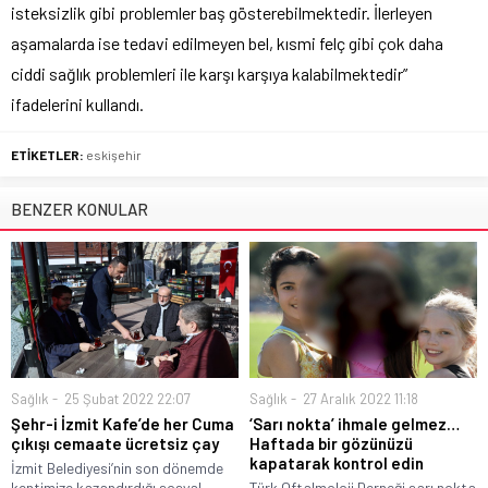
isteksizlik gibi problemler baş gösterebilmektedir. İlerleyen
aşamalarda ise tedavi edilmeyen bel, kısmi felç gibi çok daha
ciddi sağlık problemleri ile karşı karşıya kalabilmektedir”
ifadelerini kullandı.
ETİKETLER:
eskişehir
BENZER KONULAR
Sağlık
25 Şubat 2022 22:07
Sağlık
27 Aralık 2022 11:18
Şehr-i İzmit Kafe’de her Cuma
‘Sarı nokta’ ihmale gelmez…
çıkışı cemaate ücretsiz çay
Haftada bir gözünüzü
kapatarak kontrol edin
İzmit Belediyesi’nin son dönemde
kentimize kazandırdığı sosyal
Türk Oftalmoloji Derneği sarı nokta