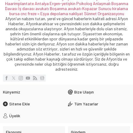
Günyüzü ilçesinde şadırvanın kubbesinde mahsur kalan kediyi
polis ekipleri kurtardı.
Günyüzü ilçesi meydanında bulunan tarihi şadırvanın kubbesine
bir kedi çıktı. Daha sonra geri inemeyen kedinin yardımına ise ilçe
emniyet müdürlüğüne bağlı ekipler yetişti. Mahsur kalan kedinin
seslerini duyan vatandaşlar durumu polis ekiplerine bildirdi. Olay
yerine gelen ekipler mahsur kalan kediyi tarihi şadırvana seyyar
merdiven dayayarak kurtardı. Yiyecek ve su verilen kedi daha
sonra hayvan sever bir vatandaşa teslim edildi.
1
| 1
Şadırvanda Mahsur Kalan Kedi̇yi̇ Poli̇sler Kurtardı