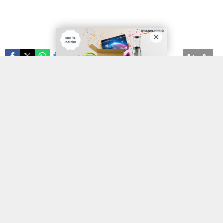
A
A
ABONE OL
+
-
Emniyet Genel Müdürlüğü bünyesinde görev yapan polis
memurları, çarşı ve mahalle bekçileri ile amir sınıfı personel, kamu
düzenini sağlamakla görevliyken kendileri de oldukça katı disiplin
kurallarına tabi tutulurlar. Emniyet teşkilatının hiyerarşik yapısı
gereği disiplinin tesisi kaçınılmazdır; ancak bu süreç işletilirken
personelin anayasal haklarının ve adil yargılanma ilkelerinin
korunması gerekir. Uygulamada, yetersiz soruşturmalarla, soyut
iddialarla veya usul kuralları hiçe sayılarak emniyet mensuplarına
haksız cezalar verilebilmektedir. Bu tür durumlarda, haksızlığın
ortadan kaldırılması ve sicilin temizlenmesi amacıyla idari yargıda
polis disiplin cezası iptal davası
açılması yegane hukuki