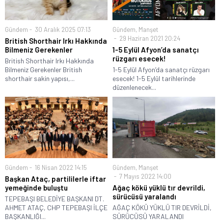
Gündem
30 Aralık 2025 07:13
Gündem
,
Manşet
29 Haziran 2021 20:24
British Shorthair Irkı Hakkında
Bilmeniz Gerekenler
1-5 Eylül Afyon’da sanatçı
rüzgarı esecek!
British Shorthair Irkı Hakkında
Bilmeniz Gerekenler British
1-5 Eylül Afyon’da sanatçı rüzgarı
shorthair sakin yapısı,...
esecek! 1-5 Eylül tarihlerinde
düzenlenecek...
Gündem
16 Nisan 2022 14:15
Gündem
,
Manşet
7 Mayıs 2022 14:00
Başkan Ataç, partililerle iftar
yemeğinde buluştu
Ağaç kökü yüklü tır devrildi,
sürücüsü yaralandı
TEPEBAŞI BELEDİYE BAŞKANI DT.
AHMET ATAÇ, CHP TEPEBAŞI İLÇE
AĞAÇ KÖKÜ YÜKLÜ TIR DEVRİLDİ,
BAŞKANLIĞI...
SÜRÜCÜSÜ YARALANDI