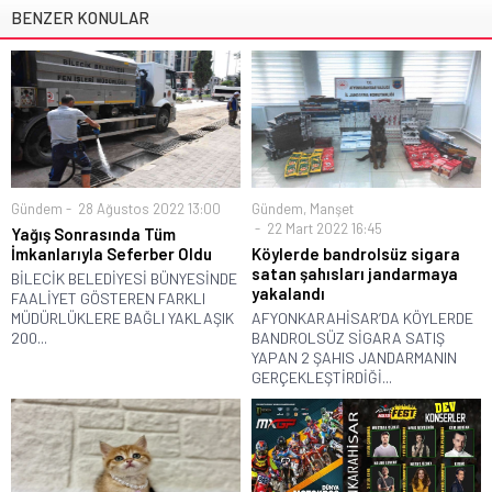
BENZER KONULAR
Gündem
28 Ağustos 2022 13:00
Gündem
,
Manşet
22 Mart 2022 16:45
Yağış Sonrasında Tüm
İmkanlarıyla Seferber Oldu
Köylerde bandrolsüz sigara
satan şahısları jandarmaya
BİLECİK BELEDİYESİ BÜNYESİNDE
yakalandı
FAALİYET GÖSTEREN FARKLI
MÜDÜRLÜKLERE BAĞLI YAKLAŞIK
AFYONKARAHİSAR’DA KÖYLERDE
200...
BANDROLSÜZ SİGARA SATIŞ
YAPAN 2 ŞAHIS JANDARMANIN
GERÇEKLEŞTİRDİĞİ...