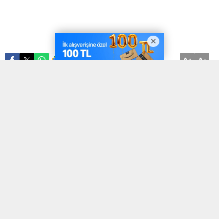
A
A
ABONE OL
+
-
Nikotin ürünleri son yıllarda önemli ölçüde çeşitlendi. Geleneksel
tütün ürünlerinin yanı sıra dumansız kullanım sunan alternatifler
de kullanıcıların ilgisini çekmeye başladı. Bu alternatiflerden biri
olan snus, özellikle İskandinav ülkelerinde uzun yıllardır kullanılan
bir üründür. Türkiye’de de bu ürünlere yönelik ilgi giderek artarken,
birçok kişi
snus satın al
sürecine geçmeden önce ürünün ne
olduğunu, nasıl kullanıldığını ve hangi özelliklere sahip olduğunu
araştırmaktadır. Snus, ağız içerisinde kullanılan bir nikotin
ürünüdür. Küçük poşetler halinde sunulan bu ürünler, üst dudak ile
diş eti arasına yerleştirilerek kullanılır. Kullanım şekli nedeniyle