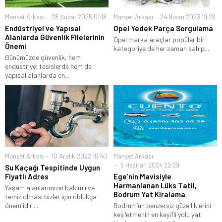
Manşet Arkası
28 Şubat 2025 01:18
Manşet Arkası
24 Nisan 2023 19:26
Endüstriyel ve Yapısal
Opel Yedek Parça Sorgulama
Alanlarda Güvenlik Filelerinin
Opel marka araçlar popüler bir
Önemi
kategoriye de her zaman sahip...
Günümüzde güvenlik, hem
endüstriyel tesislerde hem de
yapısal alanlarda en...
Manşet Arkası
10 Aralık 2022 16:40
Manşet Arkası
8 Haziran 2024 22:29
Su Kaçağı Tespitinde Uygun
Fiyatlı Adres
Ege’nin Mavisiyle
Harmanlanan Lüks Tatil,
Yaşam alanlarımızın bakımlı ve
Bodrum Yat Kiralama
temiz olması bizler için oldukça
önemlidir....
Bodrum’un benzersiz güzelliklerini
keşfetmenin en keyifli yolu yat