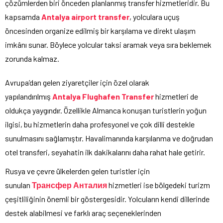
çözümlerden biri önceden planlanmış transfer hizmetleridir. Bu
kapsamda
Antalya
airport
transfer
, yolculara uçuş
öncesinden organize edilmiş bir karşılama ve direkt ulaşım
imkânı sunar. Böylece yolcular taksi aramak veya sıra beklemek
zorunda kalmaz.
Avrupa’dan gelen ziyaretçiler için özel olarak
yapılandırılmış
Antalya
Flughafen
Transfer
hizmetleri de
oldukça yaygındır. Özellikle Almanca konuşan turistlerin yoğun
ilgisi, bu hizmetlerin daha profesyonel ve çok dilli destekle
sunulmasını sağlamıştır. Havalimanında karşılanma ve doğrudan
otel transferi, seyahatin ilk dakikalarını daha rahat hale getirir.
Rusya ve çevre ülkelerden gelen turistler için
sunulan
Трансфер
Анталия
hizmetleri ise bölgedeki turizm
çeşitliliğinin önemli bir göstergesidir. Yolcuların kendi dillerinde
destek alabilmesi ve farklı araç seçeneklerinden