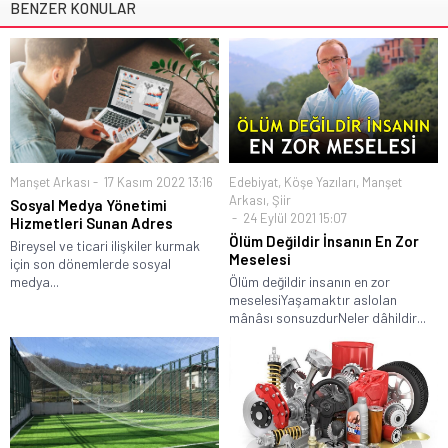
BENZER KONULAR
Manşet Arkası
17 Kasım 2022 13:16
Edebiyat
,
Köşe Yazıları
,
Manşet
Arkası
,
Şiir
Sosyal Medya Yönetimi
24 Eylül 2021 15:07
Hizmetleri Sunan Adres
Ölüm Değildir İnsanın En Zor
Bireysel ve ticari ilişkiler kurmak
Meselesi
için son dönemlerde sosyal
medya...
Ölüm değildir insanın en zor
meselesiYaşamaktır aslolan
mânâsı sonsuzdurNeler dâhildir...