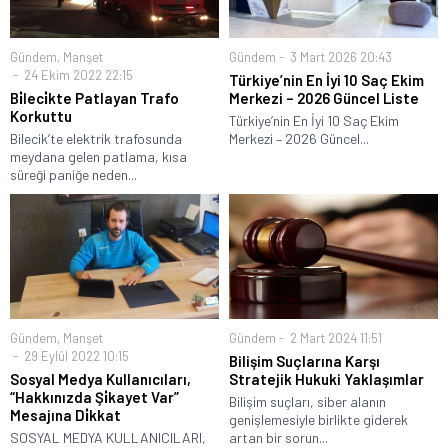
Gündem
,
Manşet
Gündem
3 Mart 2026 20:43
24 Ekim 2022 22:15
Türkiye’nin En İyi 10 Saç Ekim
Bi̇leci̇kte Patlayan Trafo
Merkezi – 2026 Güncel Liste
Korkuttu
Türkiye’nin En İyi 10 Saç Ekim
Bilecik’te elektrik trafosunda
Merkezi – 2026 Güncel...
meydana gelen patlama, kısa
süreği paniğe neden...
Gündem
,
Manşet
Gündem
2 Mart 2024 11:51
29 Eylül 2022 10:15
Bilişim Suçlarına Karşı
Sosyal Medya Kullanıcıları,
Stratejik Hukuki Yaklaşımlar
“Hakkınızda Şi̇kayet Var”
Bilişim suçları, siber alanın
Mesajına Di̇kkat
genişlemesiyle birlikte giderek
SOSYAL MEDYA KULLANICILARI,
artan bir sorun...