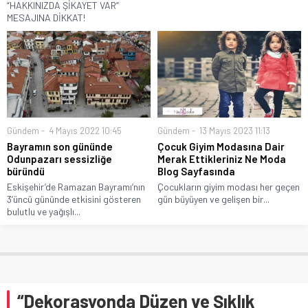
“HAKKINIZDA ŞİKAYET VAR”
MESAJINA DİKKAT!
Gündem
4 Mayıs 2022 10:45
Gündem
13 Mayıs 2023 11:13
Bayramın son gününde
Çocuk Giyim Modasına Dair
Odunpazarı sessizliğe
Merak Ettikleriniz Ne Moda
büründü
Blog Sayfasında
Eskişehir’de Ramazan Bayramı’nın
Çocukların giyim modası her geçen
3’üncü gününde etkisini gösteren
gün büyüyen ve gelişen bir...
bulutlu ve yağışlı...
“Dekorasyonda Düzen ve Şıklık