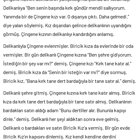
Delikanlıya “Ben senin başında kırk gündür mendil sallıyorum.
Yanımda bir de Çingene kızı var. O dışarıya çıktı. Daha gelmedi.”
diye yalan söylemiş. Kız dışarıdan gelince delikanlının uyandığını
görmüş. Çingene kızının delikanlıyı kandırdığını anlamış.
Delikanlıyla Çingene evlenmişler. Biricik kıza da evlerinde bir oda
vermişler. Bir gün delikanlı Çingene kızına “Ben şehre gidiyorum.
İstediğin bir şey var mı?” demiş. Çingene kızı “Kırk tane katır al.”
demiş. Biricik kıza da “Senin bir isteğin var mı?” diye sormuş.
Biricik kız, “Bana kırk tane dert bardağıyla bir tane satır al.” demiş.
Delikanlı şehre gitmiş. Çingene kızına kırk tane katır almış. Biricik
kıza da kırk tane dert bardağıyla bir tane satır almış. Delikanlının
bardakları satın aldığı adam “Bunu dertliler alır. Bununla kapıyı
dinle.” demiş. Delikanlı her şeyi aldıktan sonra eve gelmiş.
Delikanlı o bardakları ve satırı Biricik Kız’a vermiş. Bir gün evde
Biricik Kız’ın kapısını dinlemiş. Kız kendi kendine derdini