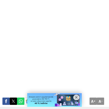
A
A
ABONE OL
+
-