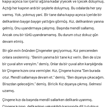
kapıyı açınca ise içerisi ağzına kadar yiyecek ve içecek doluymuş.
Açtığı her kapının ardı bir şeylerle doluymuş. Bu odalarda her şey
varmış. Yok, yokmuş yani. Bir tane daha kapıyı açınca içeride bir
delikanlının baygın baygın yattığını görmüş. Kız, delikanlının yanına
gelmiş. Onu uyandırmaya çalışmış. Başında mendil sallamış.
Ancak onu bir türlü uyandıramamış. Bu durum otuz dokuz gün
devam etmiş.
Bir gün evin önünden Çingeneler geçiyormuş. Kız pencereden
onlara seslenmiş: “Benim yanıma bir tane kız verin. Ben de size
bir çuval altın vereyim.” demiş. Onlar da bir çuval altın karşılığında
bir Çingene kızını ona vermişler. Kız, Çingene kızına “Sen burada
otur. Mendil sallamaya devam et.” demiş. “Ben dışarıya çıkacağım.
Birazdan geleceğim.” demiş. Biricik Kız dışarıya çıkmış. Gelmesi
uzamış.
Çingene kızı da başında mendil sallarken delikanlı uyanmış.
Çingene kızının, delikanlının yakışıklılığı karşısında dili tutulmuş.