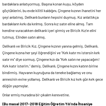
bardaklara anlatıyormuş. Başına konan kuşu, köyden
göçtüklerini, bu evde kilitli kaldığını, Çingene kızının ihanetini her
şeyi anlatmış. Delikanlı bunların hepsini duymuş. Kız anlattıkça
bardakların kırkı da kırılmış. Sonra kız satırı eline almış. Tam
kendine vuracakken delikanlı içeri girmiş ve Biricik Kız’ın elini
tutmuş. Elinden satırı almış.
Delikanlı ve Biricik Kız, Çingene kızının yanına gelmiş. Delikanlı,
Çingene kızına her şeyi öğrendiğini ve “Kırk katır mı istersin kırk
satır mı” diye sormuş. Çingene kızı da “Kırk satırı ne yapacağım!
Kırk katır isterim.” demiş. Delikanlı, Çingene kızını katırın birine
bindirmiş. Hayvanın kuyruğuna da teneke bağlamış ve onu
annesinin evine yollamış. Delikanlı ve Biricik kız kırk gün kırk gece
düğün yapmışlar.
Onlar ermiş muradına bir çıkalım kerevetine.
(Bu masal 2017-2018 Eğitim Öğretim Yılı’nda İhsaniye