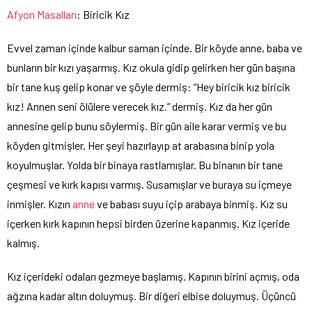
Afyon Masalları
: Biricik Kız
Evvel zaman içinde kalbur saman içinde. Bir köyde anne, baba ve
bunların bir kızı yaşarmış. Kız okula gidip gelirken her gün başına
bir tane kuş gelip konar ve şöyle dermiş: “Hey biricik kız biricik
kız! Annen seni ölülere verecek kız.” dermiş. Kız da her gün
annesine gelip bunu söylermiş. Bir gün aile karar vermiş ve bu
köyden gitmişler. Her şeyi hazırlayıp at arabasına binip yola
koyulmuşlar. Yolda bir binaya rastlamışlar. Bu binanın bir tane
çeşmesi ve kırk kapısı varmış. Susamışlar ve buraya su içmeye
inmişler. Kızın
anne
ve babası suyu içip arabaya binmiş. Kız su
içerken kırk kapının hepsi birden üzerine kapanmış. Kız içeride
kalmış.
Kız içerideki odaları gezmeye başlamış. Kapının birini açmış, oda
ağzına kadar altın doluymuş. Bir diğeri elbise doluymuş. Üçüncü