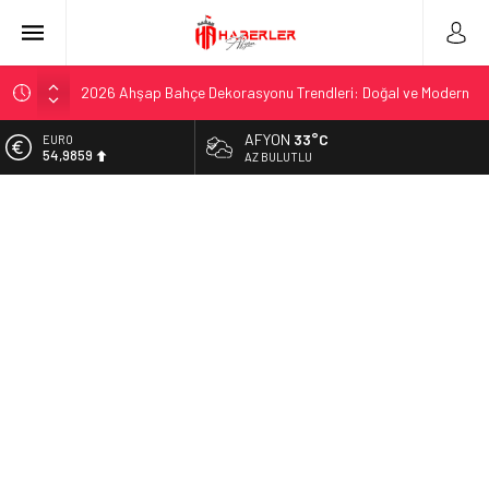
2026 Ahşap Bahçe Dekorasyonu Trendleri: Doğal ve Modern
Tasarım Önerileri
Organik Büyüme Stratejisi: Uzun Vadede Sosyal Medya
AFYON
33°C
EURO
Başarısı Nasıl Sağlanır?
54,9859
AZ BULUTLU
Seamless Travel Begins: Discover the Convenience of
ALTIN
Istanbul Transfer Services
6.496,95
İstanbul’da Güvenli ve Konforlu Kız Öğrenci Yurtları
BİST
Hazır Sistem Fiyatları: Uygun Maliyetlerle Verimlilik Sağlayın
13.703,13
A Comprehensive Overview: Your Canada Immigration
DOLAR
Guide Awaits
47,5639
Telsiz Ortodonti: Modern Diş Tedavisinin Yeni Yüzü
Kick.com Rraenee: Dijital Dünyada Öne Çıkan Bir İsim
Exploring the Best Soft Play Manufacturers for Your
Business
İkinci El Rolex Saat Alan Yerler Arasında Güven Neden