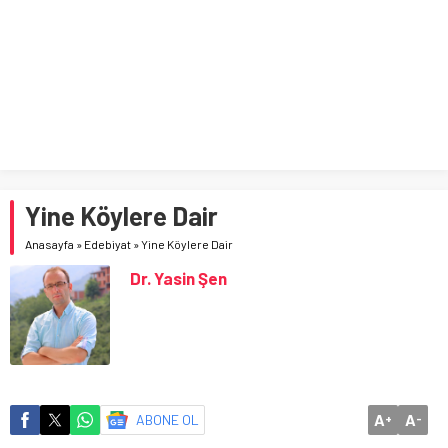
Önemlidir?
Yine Köylere Dair
Anasayfa
»
Edebiyat
»
Yine Köylere Dair
Dr. Yasin Şen
A
A
ABONE OL
+
-