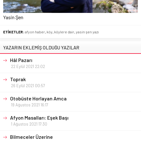
Yasin Şen
ETİKETLER:
afyon haber
,
köy
,
köylere dair
,
yasin şen yazı
YAZARIN EKLEMİŞ OLDUĞU YAZILAR
Hâl Pazarı
22 Eylül 2021 22:02
Toprak
26 Eylül 2021 00:57
Otobüste Horlayan Amca
19 Ağustos 2021 16:17
Afyon Masalları: Eşek Başı
1 Ağustos 2021 17:30
Bilmeceler Üzerine