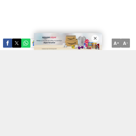
A
A
ABONE OL
+
-
Traktörün altında
kalan genç hayatını kaybetti… Sivas’ta yakın bir
arkadaşının kaza yaptığını öğrenen genç, traktörü ile yola çıktı.
Seyir halinde olan gencin kullandığı traktör devrildi. Traktörün
altında kalan talihsiz geç, yaşamını yitirdi.
Kaza, Sivas’ın Yıldızeli ilçesine bağlı Sarıyar köyünde gerçekleşti.
Ali Şahin otomobili ile bir kaza geçirdi. Kendisine yardım istemek
amacıyla arkadaşı olan
Akay
Kara’ya haber verdi. Akay Kara,
traktörü vasıtası ile kaza bölgesine gitti.