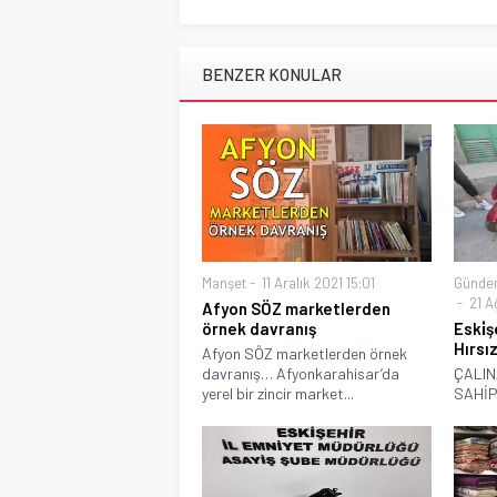
BENZER KONULAR
Manşet
11 Aralık 2021 15:01
Günde
21 A
Afyon SÖZ marketlerden
örnek davranış
Eski̇ş
Hırsı
Afyon SÖZ marketlerden örnek
davranış… Afyonkarahisar’da
ÇALIN
yerel bir zincir market...
SAHİP