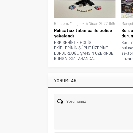
Gündem
,
Manşet
5 Nisan 2022 11:15
Manşe
Ruhsatsız tabanca ile polise
Bursa
yakalandı
durum
ESKİŞEHİR’DE POLİS
Bursa’
EKİPLERİNİN ŞÜPHE ÜZERİNE
buluna
DURDURDUĞU ŞAHSIN ÜZERİNDE
sektör
RUHSATSIZ TABANCA...
nazara
YORUMLAR