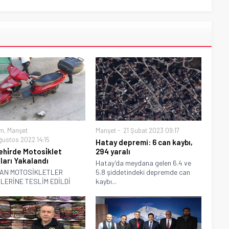
m
,
Manşet
Manşet
21 Şubat 2023 09:17
ğustos 2022 14:15
Hatay depremi: 6 can kaybı,
ehi̇rde Motosi̇klet
294 yaralı
zları Yakalandı
Hatay’da meydana gelen 6.4 ve
AN MOTOSİKLETLER
5.8 şiddetindeki depremde can
LERİNE TESLİM EDİLDİ
kaybı...