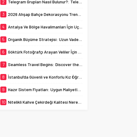
her yıl binlerce öğrenciye
2
Telegram Grupları Nasıl Bulunur?: Telegram’da Grup Bulma Deneyimini Sadeleştirin
navigating through its
ev sahipliği yapmaktadır.
busy streets can
Bu bağlamda, İstanbul
3
2026 Ahşap Bahçe Dekorasyonu Trendleri: Doğal ve Modern Tasarım Önerileri
sometimes...
kız öğrenci yurtları, genç
kadınların...
4
Antalya Ve Bölge Havalimanları İçin Uçak Radarı
5
Organik Büyüme Stratejisi: Uzun Vadede Sosyal Medya Başarısı Nasıl Sağlanır?
6
Göktürk Fotoğrafçı Arayan Veliler İçin Okul Kaydı Fotoğrafı Hazırlık Listesi
7
Seamless Travel Begins: Discover the Convenience of Istanbul Transfer Services
8
İstanbul’da Güvenli ve Konforlu Kız Öğrenci Yurtları
9
Hazır Sistem Fiyatları: Uygun Maliyetlerle Verimlilik Sağlayın
10
Nitelikli Kahve Çekirdeği Kalitesi Nereden Anlaşılır?