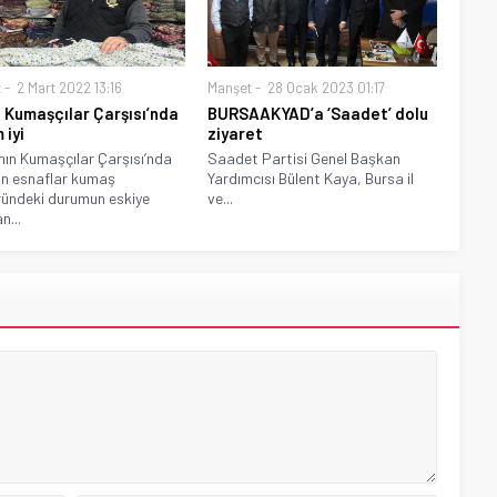
t
2 Mart 2022 13:16
Manşet
28 Ocak 2023 01:17
 Kumaşçılar Çarşısı’nda
BURSAAKYAD’a ‘Saadet’ dolu
 iyi
ziyaret
nın Kumaşçılar Çarşısı’nda
Saadet Partisi Genel Başkan
n esnaflar kumaş
Yardımcısı Bülent Kaya, Bursa il
ündeki durumun eskiye
ve...
n...