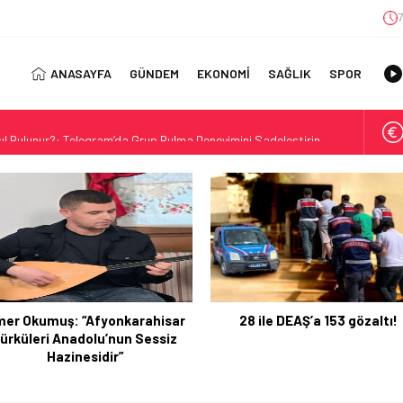
7
ANASAYFA
GÜNDEM
EKONOMİ
SAĞLIK
SPOR
ıl Bulunur?: Telegram’da Grup Bulma Deneyimini Sadeleştirin
orasyonu Trendleri: Doğal ve Modern Tasarım Önerileri
jisi: Uzun Vadede Sosyal Medya Başarısı Nasıl Sağlanır?
s: Discover the Convenience of Istanbul Transfer Services
Konforlu Kız Öğrenci Yurtları
 Uygun Maliyetlerle Verimlilik Sağlayın
view: Your Canada Immigration Guide Awaits
28 ile DEAŞ’a 153 gözaltı!
Afyonkarahisar TOHM ve Taşo
rn Diş Tedavisinin Yeni Yüzü
Belediyesi Sporcuları U17 Dü
ital Dünyada Öne Çıkan Bir İsim
Şampiyonası’nda Türkiye’y
Temsil Edecek
 Kullanım Alanları