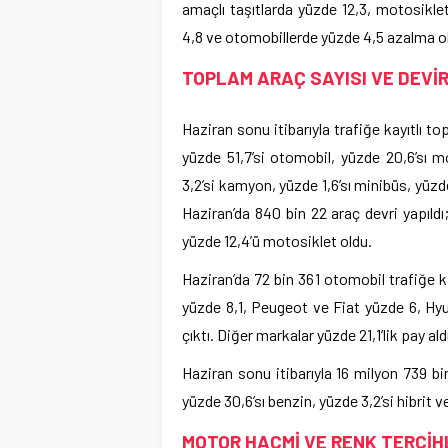
amaçlı taşıtlarda yüzde 12,3, motosikle
4,8 ve otomobillerde yüzde 4,5 azalma o
TOPLAM ARAÇ SAYISI VE DEVİR
Haziran sonu itibarıyla trafiğe kayıtlı to
yüzde 51,7’si otomobil, yüzde 20,6’sı m
3,2’si kamyon, yüzde 1,6’sı minibüs, yüzd
Haziran’da 840 bin 22 araç devri yapıld
yüzde 12,4’ü motosiklet oldu.
Haziran’da 72 bin 361 otomobil trafiğe 
yüzde 8,1, Peugeot ve Fiat yüzde 6, Hy
çıktı. Diğer markalar yüzde 21,1’lik pay ald
Haziran sonu itibarıyla 16 milyon 739 bin
yüzde 30,6’sı benzin, yüzde 3,2’si hibrit ve
MOTOR HACMİ VE RENK TERCİH