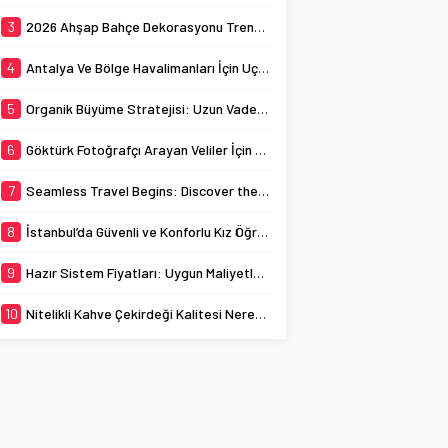
ev sahipliği yapmaktadır.
busy streets can
Bu bağlamda, İstanbul
3
2026 Ahşap Bahçe Dekorasyonu Trendleri: Doğal ve Modern Tasarım Önerileri
sometimes...
kız öğrenci yurtları, genç
kadınların...
4
Antalya Ve Bölge Havalimanları İçin Uçak Radarı
5
Organik Büyüme Stratejisi: Uzun Vadede Sosyal Medya Başarısı Nasıl Sağlanır?
6
Göktürk Fotoğrafçı Arayan Veliler İçin Okul Kaydı Fotoğrafı Hazırlık Listesi
7
Seamless Travel Begins: Discover the Convenience of Istanbul Transfer Services
8
İstanbul’da Güvenli ve Konforlu Kız Öğrenci Yurtları
9
Hazır Sistem Fiyatları: Uygun Maliyetlerle Verimlilik Sağlayın
10
Nitelikli Kahve Çekirdeği Kalitesi Nereden Anlaşılır?