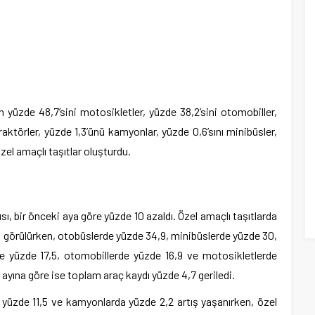
ın yüzde 48,7’sini motosikletler, yüzde 38,2’sini otomobiller,
traktörler, yüzde 1,3’ünü kamyonlar, yüzde 0,6’sını minibüsler,
özel amaçlı taşıtlar oluşturdu.
ısı, bir önceki aya göre yüzde 10 azaldı. Özel amaçlı taşıtlarda
ış görülürken, otobüslerde yüzde 34,9, minibüslerde yüzde 30,
 yüzde 17,5, otomobillerde yüzde 16,9 ve motosikletlerde
 ayına göre ise toplam araç kaydı yüzde 4,7 geriledi.
yüzde 11,5 ve kamyonlarda yüzde 2,2 artış yaşanırken, özel