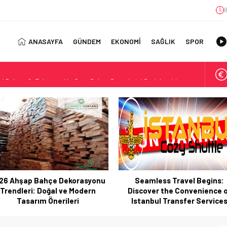
8
ANASAYFA
GÜNDEM
EKONOMİ
SAĞLIK
SPOR
ıl Bulunur?: Telegram’da Grup Bulma Deneyimini Sadeleştirin
orasyonu Trendleri: Doğal ve Modern Tasarım Önerileri
jisi: Uzun Vadede Sosyal Medya Başarısı Nasıl Sağlanır?
s: Discover the Convenience of Istanbul Transfer Services
Konforlu Kız Öğrenci Yurtları
 Uygun Maliyetlerle Verimlilik Sağlayın
view: Your Canada Immigration Guide Awaits
Seamless Travel Begins:
İstanbul’da Güvenli ve Konfo
rn Diş Tedavisinin Yeni Yüzü
iscover the Convenience of
Kız Öğrenci Yurtları
ital Dünyada Öne Çıkan Bir İsim
Istanbul Transfer Services
 Kullanım Alanları