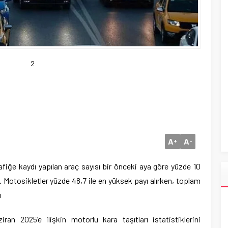
2
A
A
+
-
afiğe kaydı yapılan araç sayısı bir önceki aya göre yüzde 10
i. Motosikletler yüzde 48,7 ile en yüksek payı alırken, toplam
ı
ran 2025’e ilişkin motorlu kara taşıtları istatistiklerini