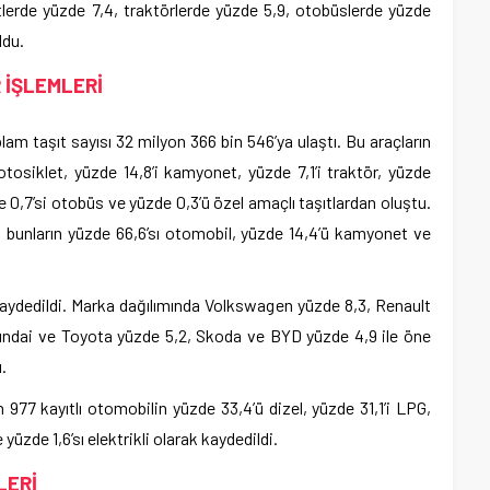
tlerde yüzde 7,4, traktörlerde yüzde 5,9, otobüslerde yüzde
ldu.
 İŞLEMLERİ
plam taşıt sayısı 32 milyon 366 bin 546’ya ulaştı. Bu araçların
otosiklet, yüzde 14,8’i kamyonet, yüzde 7,1’i traktör, yüzde
e 0,7’si otobüs ve yüzde 0,3’ü özel amaçlı taşıtlardan oluştu.
ı; bunların yüzde 66,6’sı otomobil, yüzde 14,4’ü kamyonet ve
kaydedildi. Marka dağılımında Volkswagen yüzde 8,3, Renault
undai ve Toyota yüzde 5,2, Skoda ve BYD yüzde 4,9 ile öne
ı.
 977 kayıtlı otomobilin yüzde 33,4’ü dizel, yüzde 31,1’i LPG,
 yüzde 1,6’sı elektrikli olarak kaydedildi.
LERİ