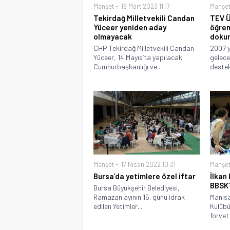
Manşet
19 Mart 2023 11:17
Manşe
Tekirdağ Milletvekili Candan
TEV Ü
Yüceer yeniden aday
öğren
olmayacak
doku
CHP Tekirdağ Milletvekili Candan
2007 y
Yüceer, 14 Mayıs’ta yapılacak
gelece
Cumhurbaşkanlığı ve...
destek
Manşet
17 Nisan 2022 10:31
Manşe
Bursa’da yetimlere özel iftar
İlkan
BBSK
Bursa Büyükşehir Belediyesi,
Ramazan ayının 15. günü idrak
Manisa
edilen Yetimler...
Kulübü
forvet 