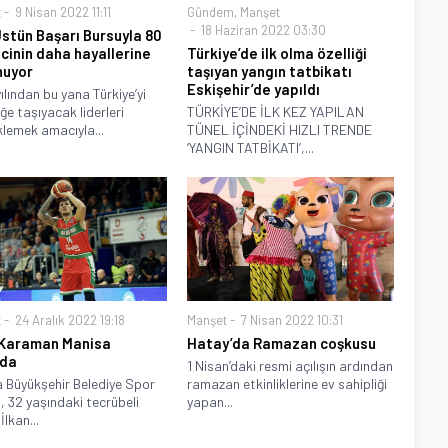
t
9 Nisan 2022 11:11
Gündem
,
Manşet
18 Haziran 2022 03:30
stün Başarı Bursuyla 80
cinin daha hayallerine
Türkiye’de ilk olma özelliği
nuyor
taşıyan yangın tatbikatı
Eskişehir’de yapıldı
ılından bu yana Türkiye’yi
ğe taşıyacak liderleri
TÜRKİYE’DE İLK KEZ YAPILAN
lemek amacıyla...
TÜNEL İÇİNDEKİ HIZLI TRENDE
‘YANGIN TATBİKATI’,...
t
24 Aralık 2022 19:18
Manşet
7 Nisan 2022 10:31
 Karaman Manisa
Hatay’da Ramazan coşkusu
’da
1 Nisan’daki resmi açılışın ardından
 Büyükşehir Belediye Spor
ramazan etkinliklerine ev sahipliği
, 32 yaşındaki tecrübeli
yapan...
İlkan...