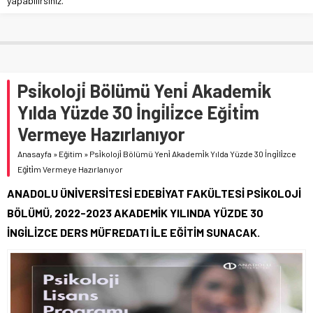
yapabilirsiniz.
Psi̇koloji̇ Bölümü Yeni̇ Akademi̇k
Yılda Yüzde 30 İngi̇li̇zce Eği̇ti̇m
Vermeye Hazırlanıyor
Anasayfa
»
Eğitim
»
Psi̇koloji̇ Bölümü Yeni̇ Akademi̇k Yılda Yüzde 30 İngi̇li̇zce
Eği̇ti̇m Vermeye Hazırlanıyor
ANADOLU ÜNİVERSİTESİ EDEBİYAT FAKÜLTESİ PSİKOLOJİ
BÖLÜMÜ, 2022-2023 AKADEMİK YILINDA YÜZDE 30
İNGİLİZCE DERS MÜFREDATI İLE EĞİTİM SUNACAK.