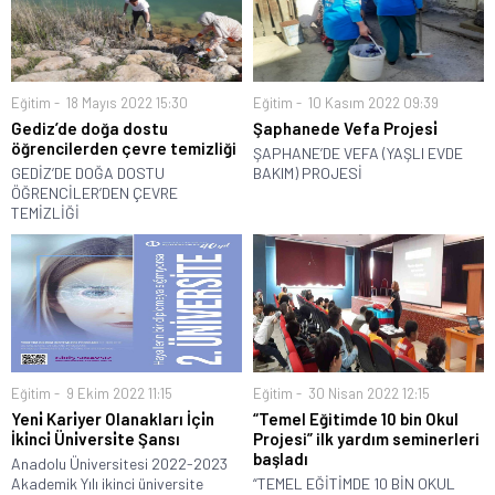
Eğitim
18 Mayıs 2022 15:30
Eğitim
10 Kasım 2022 09:39
Gediz’de doğa dostu
Şaphanede Vefa Projesi̇
öğrencilerden çevre temizliği
ŞAPHANE’DE VEFA (YAŞLI EVDE
GEDİZ’DE DOĞA DOSTU
BAKIM) PROJESİ
ÖĞRENCİLER’DEN ÇEVRE
TEMİZLİĞİ
Eğitim
9 Ekim 2022 11:15
Eğitim
30 Nisan 2022 12:15
Yeni̇ Kari̇yer Olanakları İçi̇n
“Temel Eğitimde 10 bin Okul
İki̇nci̇ Üni̇versi̇te Şansı
Projesi” ilk yardım seminerleri
başladı
Anadolu Üniversitesi 2022-2023
Akademik Yılı ikinci üniversite
“TEMEL EĞİTİMDE 10 BİN OKUL