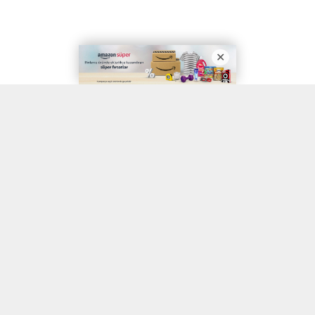
A
A
ABONE OL
+
-
Anadolu Üniversitesi Edebiyat Fakültesi Psikoloji Bölümü, 2022-
2023 akademik yılında yüzde 30 İngilizce ders müfredatı ile
eğitim sunacak.
Anadolu Üniversitesi Edebiyat Fakültesi Psikoloji Bölümü,
İngilizce hazırlık programı ile birlikte Psikoloji Lisans Programı