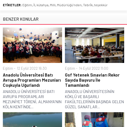
ETİKETLER:
Eğitim
,
İl
,
kütahya
,
Milli
,
Müdürlüğü’nden
,
Tebri̇k
,
teşekkür
BENZER KONULAR
Eğitim
12 Eylül 2022 16:30
Eğitim
14 Eylül 2022 11:00
Anadolu Üni̇versi̇tesi̇ Batı
Gsf Yetenek Sınavları Rekor
Avrupa Programları Mezunları
Sayıda Başvuru İle
Coşkuyla Uğurlandı
Tamamlandı
ANADOLU ÜNİVERSİTESİ BATI
ANADOLU ÜNİVERSİTESİNİN
AVRUPA PROGRAMLARI
KÖKLÜ VE BAŞARILI
MEZUNİYET TÖRENİ, ALMANYA'NIN
FAKÜLTELERİNİN BAŞINDA GELEN
KÖLN KENTİNDE...
GÜZEL SANATLAR...