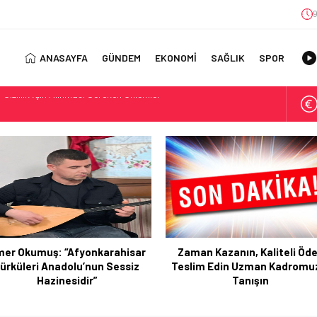
9
ANASAYFA
GÜNDEM
EKONOMİ
SAĞLIK
SPOR
atları ile Yeni Bir Hayat Başlatın
 Journey with a TDEE Calculator
 Kullanım Alanları
ıl Bulunur?: Telegram’da Grup Bulma Deneyimini Sadeleştirin
orasyonu Trendleri: Doğal ve Modern Tasarım Önerileri
jisi: Uzun Vadede Sosyal Medya Başarısı Nasıl Sağlanır?
s: Discover the Convenience of Istanbul Transfer Services
er Okumuş: “Afyonkarahisar
Zaman Kazanın, Kaliteli Öd
Konforlu Kız Öğrenci Yurtları
ürküleri Anadolu’nun Sessiz
Teslim Edin Uzman Kadromu
 Uygun Maliyetlerle Verimlilik Sağlayın
Hazinesidir”
Tanışın
 Gizlilik İçin Alınması Gereken Önlemler