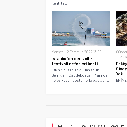
Kent”te...
Manşet
2 Temmuz 2022 13:00
Günde
2 Ka
İstanbul’da denizcilik
festivali nefesleri kesti
Eski̇ş
Ci̇na
İBB’nin düzenlediği ‘Denizcilik
Yok
Şenlikleri, Caddebostan Plajı’nda
nefes kesen gösterilerle başladı....
EMİNE