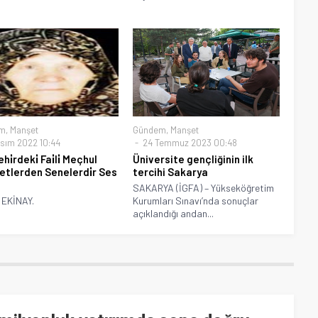
m
,
Manşet
Gündem
,
Manşet
sım 2022 10:44
24 Temmuz 2023 00:48
ehi̇rdeki̇ Fai̇li̇ Meçhul
Üniversite gençliğinin ilk
yetlerden Senelerdi̇r Ses
tercihi Sakarya
SAKARYA (İGFA) – Yükseköğretim
 EKİNAY.
Kurumları Sınavı’nda sonuçlar
açıklandığı andan...