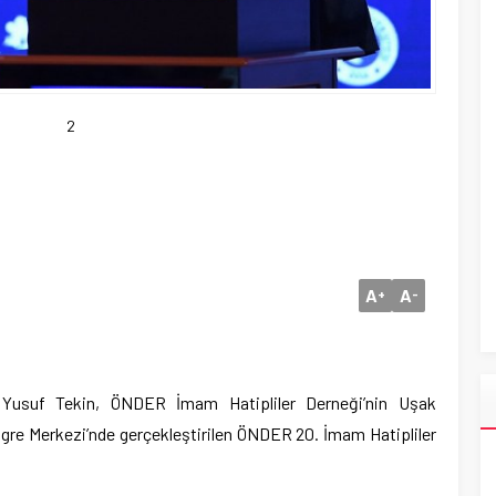
2
A
A
+
-
 Yusuf Tekin, ÖNDER İmam Hatipliler Derneği’nin Uşak
re Merkezi’nde gerçekleştirilen ÖNDER 20. İmam Hatipliler