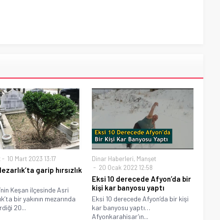
t
10 Mart 2023 13:17
Dinar Haberleri
,
Manşet
20 Ocak 2022 12:58
ezarlık’ta garip hırsızlık
Eksi 10 derecede Afyon’da bir
kişi kar banyosu yaptı
’nin Keşan ilçesinde Asri
ık’ta bir yakının mezarında
Eksi 10 derecede Afyon’da bir kişi
rdiği 20...
kar banyosu yaptı…
Afyonkarahisar’ın...