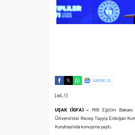
ABONE OL
[ad_1]
UŞAK (İGFA) –
Milli Eğitim Bakanı
Üniversitesi Recep Tayyip Erdoğan Kong
Kurultayı’nda konuşma yaptı.