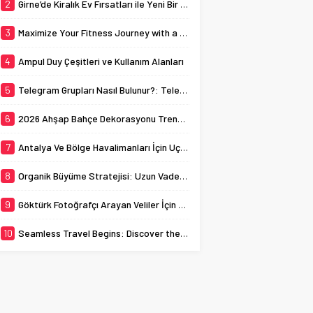
Birkaç gün içinde sahte
2
Girne’de Kiralık Ev Fırsatları ile Yeni Bir Hayat Başlatın
yöntemlerle takipçi
sayısını yükseltip
3
Maximize Your Fitness Journey with a TDEE Calculator
ardından hiçbir işlem
yapmayan hesaplar, kısa
4
Ampul Duy Çeşitleri ve Kullanım Alanları
süre sonra unutulmaya
ve yok olmaya...
5
Telegram Grupları Nasıl Bulunur?: Telegram’da Grup Bulma Deneyimini Sadeleştirin
6
2026 Ahşap Bahçe Dekorasyonu Trendleri: Doğal ve Modern Tasarım Önerileri
7
Antalya Ve Bölge Havalimanları İçin Uçak Radarı
8
Organik Büyüme Stratejisi: Uzun Vadede Sosyal Medya Başarısı Nasıl Sağlanır?
9
Göktürk Fotoğrafçı Arayan Veliler İçin Okul Kaydı Fotoğrafı Hazırlık Listesi
10
Seamless Travel Begins: Discover the Convenience of Istanbul Transfer Services