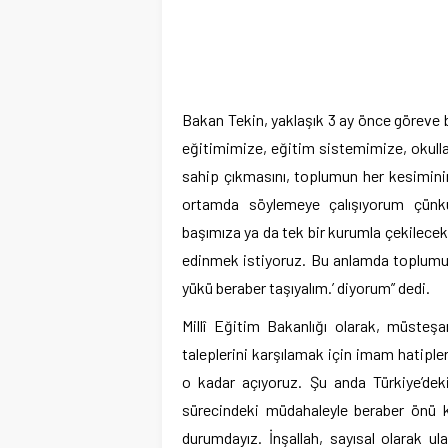
Bakan Tekin, yaklaşık 3 ay önce göreve 
eğitimimize, eğitim sistemimize, okulla
sahip çıkmasını, toplumun her kesiminin
ortamda söylemeye çalışıyorum çünkü
başımıza ya da tek bir kurumla çekilecek 
edinmek istiyoruz. Bu anlamda toplumun
yükü beraber taşıyalım.’ diyorum” dedi.
Millî Eğitim Bakanlığı olarak, müsteş
taleplerini karşılamak için imam hatiple
o kadar açıyoruz. Şu anda Türkiye’dek
sürecindeki müdahaleyle beraber önü k
durumdayız. İnşallah, sayısal olarak ul