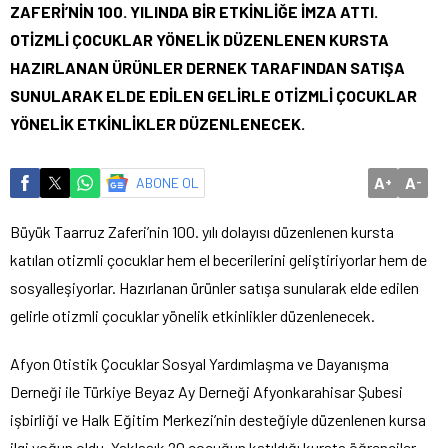
ZAFERİ’NİN 100. YILINDA BİR ETKİNLİĞE İMZA ATTI.
OTİZMLİ ÇOCUKLAR YÖNELİK DÜZENLENEN KURSTA
HAZIRLANAN ÜRÜNLER DERNEK TARAFINDAN SATIŞA
SUNULARAK ELDE EDİLEN GELİRLE OTİZMLİ ÇOCUKLAR
YÖNELİK ETKİNLİKLER DÜZENLENECEK.
A
A
ABONE OL
+
-
Büyük Taarruz Zaferi’nin 100. yılı dolayısı düzenlenen kursta
katılan otizmli çocuklar hem el becerilerini geliştiriyorlar hem de
sosyalleşiyorlar. Hazırlanan ürünler satışa sunularak elde edilen
gelirle otizmli çocuklar yönelik etkinlikler düzenlenecek.
Afyon Otistik Çocuklar Sosyal Yardımlaşma ve Dayanışma
Derneği ile Türkiye Beyaz Ay Derneği Afyonkarahisar Şubesi
işbirliği ve Halk Eğitim Merkezi’nin desteğiyle düzenlenen kursa
ilgi yoğun oldu. Yaklaşık 20 çocuğun katıldığı kursta öğrenciler