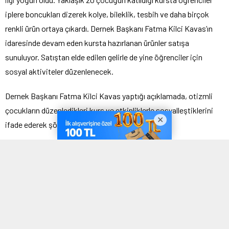
iplere boncukları dizerek kolye, bileklik, tesbih ve daha birçok
renkli ürün ortaya çıkardı. Dernek Başkanı Fatma Kilci Kavas’ın
idaresinde devam eden kursta hazırlanan ürünler satışa
sunuluyor. Satıştan elde edilen gelirle de yine öğrenciler için
sosyal aktiviteler düzenlenecek.
Dernek Başkanı Fatma Kilci Kavas yaptığı açıklamada, otizmli
çocukların düzenledikleri kurs ve etkinliklerle sosyalleştiklerini
ifade ederek şöyle konuştu:
“Burada çocuklarımız Halk Eğitim Merkezi kursları sayesinde
kolye ve bileklik yapıyorlar. Bu sene Afyonkarahisar’ımız için
önemli bir yıl, çünkü Büyük Taarruz’un 100. Yılı. O nedenle biz de
çocuklarımıza ay yıldızlı, Atatürk’lü yine günün anlam ve önemini
anlatan bileklikler yaptırıyoruz. Bunların satışa sunacağız, elde
ettiğimiz gelirle de çocuklarımıza yönelik etkinlikler planlıyoruz.”