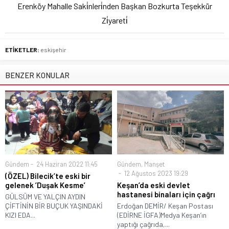
Erenköy Mahalle Saki̇nleri̇nden Başkan Bozkurta Teşekkür
Zi̇yareti̇
ETİKETLER:
eskişehir
BENZER KONULAR
Gündem
24 Haziran 2022 11:45
Gündem
,
Manşet
12 Ağustos 2023 19:29
(ÖZEL) Bilecik’te eski bir
gelenek ’Duşak Kesme’
Keşan’da eski devlet
hastanesi binaları için çağrı
GÜLSÜM VE YALÇIN AYDIN
ÇİFTİNİN BİR BUÇUK YAŞINDAKİ
Erdoğan DEMİR/ Keşan Postası
KIZI EDA...
(EDİRNE İGFA)Medya Keşan’ın
yaptığı çağrıda,...