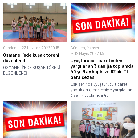
Gündem
23 Haziran 2022 10:15
Gündem
,
Manşet
12 Mayıs 2022 13:15
Osmaneli’nde kuşak töreni
düzenlendi
Uyuşturucu ticaretinden
yargılanan 3 sanığa toplamda
OSMANELİ'NDE KUŞAK TÖRENİ
40 yıl 6 ay hapis ve 82 bin TL
DÜZENLENDİ
para cezası
Eskişehir’de uyuşturucu ticareti
yaptıkları gerekçesiyle yargılanan
3 sanık toplamda 40...