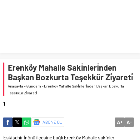
Erenköy Mahalle Saki̇nleri̇nden
Başkan Bozkurta Teşekkür Zi̇yareti̇
Anasayfa
»
Gündem
»
Erenköy Mahalle Saki̇nleri̇nden Başkan Bozkurta
Teşekkür Zi̇yareti̇
1
A
A
ABONE OL
+
-
Eskişehir İnönü ilçesine bağlı Erenköy Mahalle sakinleri