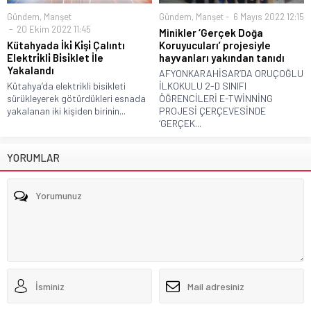
Gündem
,
Manşet
Gündem
,
Manşet
6 Mayıs 2022 12:15
20 Ekim 2022 11:45
Minikler ‘Gerçek Doğa
Kütahyada İki̇ Ki̇şi̇ Çalıntı
Koruyucuları’ projesiyle
Elektri̇kli̇ Bi̇si̇klet İle
hayvanları yakından tanıdı
Yakalandı
AFYONKARAHİSAR’DA ORUÇOĞLU
Kütahya’da elektrikli bisikleti
İLKOKULU 2-D SINIFI
sürükleyerek götürdükleri esnada
ÖĞRENCİLERİ E-TWİNNİNG
yakalanan iki kişiden birinin...
PROJESİ ÇERÇEVESİNDE
‘GERÇEK...
YORUMLAR