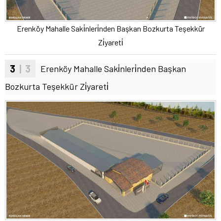
Erenköy Mahalle Saki̇nleri̇nden Başkan Bozkurta Teşekkür
Zi̇yareti̇
3
| 3
Erenköy Mahalle Saki̇nleri̇nden Başkan
Bozkurta Teşekkür Zi̇yareti̇