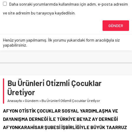
Daha sonraki yorumlarımda kullanılması için adım, e-posta adresim
ve site adresim bu tarayıcıya kaydedilsin.
Henüz yorum yapılmamış. İlk yorumu yukarıdaki form aracılığıyla siz
yapabilirsiniz.
Bu Ürünleri̇ Oti̇zmli̇ Çocuklar
Üreti̇yor
Anasayfa
»
Gündem
»
Bu Ürünleri̇ Oti̇zmli̇ Çocuklar Üreti̇yor
AFYON OTİSTİK ÇOCUKLAR SOSYAL YARDIMLAŞMA VE
DAYANIŞMA DERNEĞİ İLE TÜRKİYE BEYAZ AY DERNEĞİ
AFYONKARAHİSAR ŞUBESİ İŞBİRLİĞİYLE BÜYÜK TAARRUZ