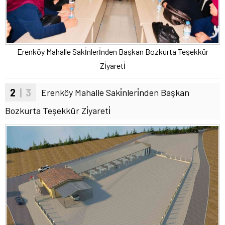
Erenköy Mahalle Saki̇nleri̇nden Başkan Bozkurta Teşekkür
Zi̇yareti̇
2
| 3
Erenköy Mahalle Saki̇nleri̇nden Başkan
Bozkurta Teşekkür Zi̇yareti̇