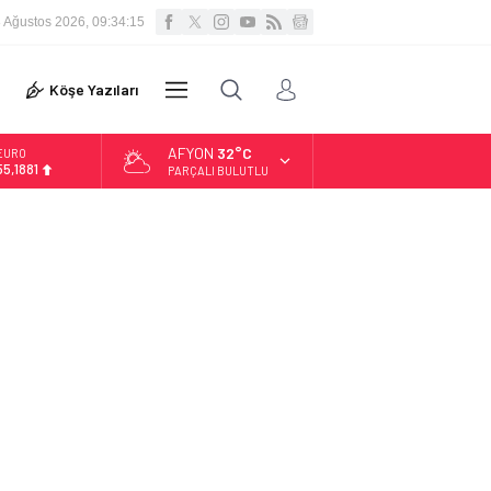
 Ağustos 2026, 09:34:16
VİDEO
Köşe Yazıları
DİĞER
GALERİ
AFYON
32°C
ALTIN
6.660,55
PARÇALI BULUTLU
BİST
13.779,39
DOLAR
47,7111
EURO
55,1881