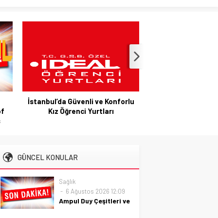
İstanbul’da Güvenli ve Konforlu
Hazır Sistem Fiya
of
Kız Öğrenci Yurtları
Maliyetlerle Veriml
s
GÜNCEL KONULAR
Sağlık
6 Ağustos 2026 12:09
Ampul Duy Çeşitleri ve
Kullanım Alanları