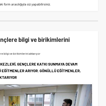
 form aracılığıyla siz yapabilirsiniz.
çlere bilgi ve birikimlerini
 bilgi ve birikimlerini aktarıyor
RKEZLERİ, GENÇLERE KATKI SUNMAYA DEVAM
Ü EĞİTMENLER ARIYOR. GÖNÜLLÜ EĞİTMENLER,
AKTARIYOR