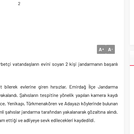
2
A
A
+
-
betçi vatandaşların evini soyan 2 kişi jandarmanın başarılı
t bilerek evlerine giren hırsızlar, Emirdağ İlçe Jandarma
yakalandı. Şahısların tespitine yönelik yapılan kamera kaydı
ce, Yenikapı, Türkmenakören ve Adayazı köylerinde bulunan
simli şahıslar jandarma tarafından yakalanarak gözaltına alındı.
m ettiği ve adliyeye sevk edilecekleri kaydedildi.