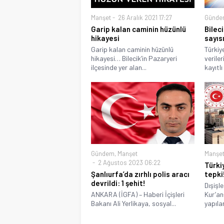
Manşet
26 Aralık 2021 17:27
Günde
Garip kalan caminin hüzünlü
Bileci
hikayesi
sayısı
Garip kalan caminin hüzünlü
Türkiy
hikayesi… Bilecik’in Pazaryeri
veriler
ilçesinde yer alan...
kayıtlı
Gündem
,
Manşet
Manşe
2 Ağustos 2023 06:22
Türki
Şanlıurfa’da zırhlı polis aracı
tepki
devrildi: 1 şehit!
Dışişl
ANKARA (İGFA) – Haberi İçişleri
Kur’an
Bakanı Ali Yerlikaya, sosyal...
yapıla