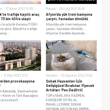
m
27 Nisan 2022 12:30
Manşet
28 Eylül 2021 19:36
k’te trafiğe kayıtlı araç
Afyon’da yük treni kamyona
 73 bin 404’e ulaştı
çarptı, faciadan dönüldü
e İstatistik Kurumu (TÜİK)
Afyon’da yük treni kamyona
ine göre, Bilecik’te trafiğe
çarptı, faciadan dönüldü…
 araç...
Afyon’un Sandıklı ilçesinde...
t
31 Mart 2023 21:17
Gündem
20 Ağustos 2022 11:00
ye’den provokasyona
Sokak Hayvanları İçi̇n
!
Geli̇şi̇güzel Bırakılan Yi̇yecek
Artıkları ‘Pes Dedi̇rtti̇
eri Bakanlığı, Danimarka’da
-ı Kerim ve Türk Bayrağına
TÜM UYARILARA RAĞMEN,
n provokatif...
ESKİŞEHİR İSTİKLAL
MAHALLESİNDE SOKAK
HAYVANLARI İÇİN KALDIRIMA...