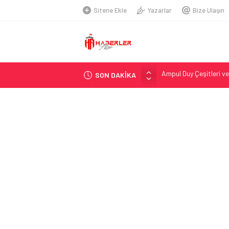
Sitene Ekle
Yazarlar
Bize Ulaşın
SON DAKİKA
Telegram Grupları Nas
2026 Ahşap Bahçe Dek
Organik Büyüme Strate
Seamless Travel Begin
İstanbul’da Güvenli ve 
Hazır Sistem Fiyatları:
A Comprehensive Over
Telsiz Ortodonti: Mode
Kick.com Rraenee: Dij
Ampul Duy Çeşitleri ve