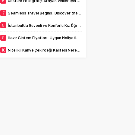
6
Göktürk Fotoğrafçı Arayan Veliler İçin Okul Kaydı Fotoğrafı Hazırlık Listesi
7
Seamless Travel Begins: Discover the Convenience of Istanbul Transfer Services
8
İstanbul’da Güvenli ve Konforlu Kız Öğrenci Yurtları
9
Hazır Sistem Fiyatları: Uygun Maliyetlerle Verimlilik Sağlayın
10
Nitelikli Kahve Çekirdeği Kalitesi Nereden Anlaşılır?