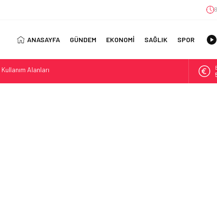
8
ANASAYFA
GÜNDEM
EKONOMİ
SAĞLIK
SPOR
ıl Bulunur?: Telegram’da Grup Bulma Deneyimini Sadeleştirin
orasyonu Trendleri: Doğal ve Modern Tasarım Önerileri
jisi: Uzun Vadede Sosyal Medya Başarısı Nasıl Sağlanır?
s: Discover the Convenience of Istanbul Transfer Services
Konforlu Kız Öğrenci Yurtları
 Uygun Maliyetlerle Verimlilik Sağlayın
view: Your Canada Immigration Guide Awaits
rn Diş Tedavisinin Yeni Yüzü
ital Dünyada Öne Çıkan Bir İsim
 Kullanım Alanları