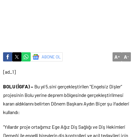
A
A
ABONE OL
+
-
[ad_1]
BOLU (İGFA) –
Bu yıl 5.sini gerçekleştirilen “Engelsiz Dişler”
projesinin Bolu yerine deprem bölgesinde gerçekleştirilmesi
kararı aldıklarını belirten Dönem Başkanı Aydın Biçer şu ifadeleri
kullandı:
“Yıllardır proje ortağımız Ege Ağız Diş Sağlığı ve Diş Hekimleri
Derneği ile engelli bireylerin diş kontrolleri ve acil tedavileri için