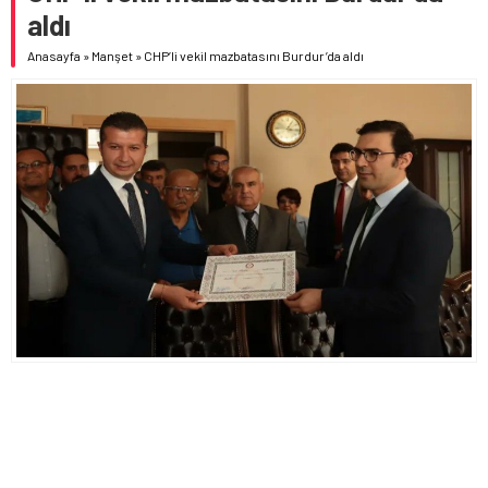
aldı
Anasayfa
»
Manşet
»
CHP’li vekil mazbatasını Burdur’da aldı