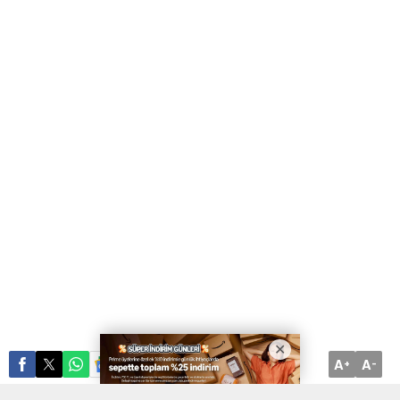
A
A
ABONE OL
+
-