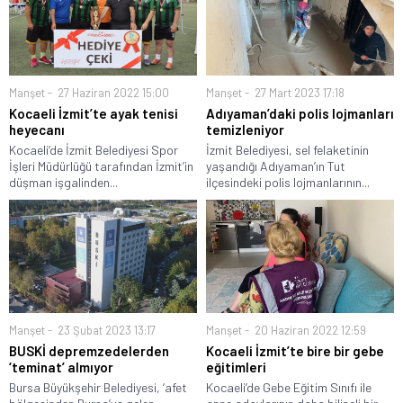
Manşet
27 Haziran 2022 15:00
Manşet
27 Mart 2023 17:18
Kocaeli İzmit’te ayak tenisi
Adıyaman’daki polis lojmanları
heyecanı
temizleniyor
Kocaeli’de İzmit Belediyesi Spor
İzmit Belediyesi, sel felaketinin
İşleri Müdürlüğü tarafından İzmit’in
yaşandığı Adıyaman’ın Tut
düşman işgalinden...
ilçesindeki polis lojmanlarının...
Manşet
23 Şubat 2023 13:17
Manşet
20 Haziran 2022 12:59
BUSKİ depremzedelerden
Kocaeli İzmit’te bire bir gebe
‘teminat’ almıyor
eğitimleri
Bursa Büyükşehir Belediyesi, ‘afet
Kocaeli’de Gebe Eğitim Sınıfı ile