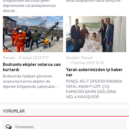
bölgesinden Bursa’ya gelen
anne adaylarının daha bilinçli bir...
depremzede vatandaşlarımıza
destek...
Manşet
14 Şubat 2023 17:17
Gündem
,
Manşet
1 Temmuz 2022 15:45
Bodrumlu ekipler onlarca can
kurtardı
Yaralı askerimizden iyi haber
var
Bodrum’da faaliyet gösteren
arama kurtarma ekipleri de
PENÇE-KİLİT OPERASYONUNDA
deprem bölgesinde çalışmalar...
YARALANAN P.UZM. ÇVŞ.
RAMAZAN ŞAHİN SAĞLIĞINA
HIZLA KAVUŞUYOR.
YORUMLAR