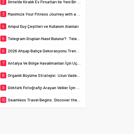
Birkaç gün içinde sahte
2
Girne’de Kiralık Ev Fırsatları ile Yeni Bir Hayat Başlatın
yöntemlerle takipçi
sayısını yükseltip
3
Maximize Your Fitness Journey with a TDEE Calculator
ardından hiçbir işlem
yapmayan hesaplar, kısa
4
Ampul Duy Çeşitleri ve Kullanım Alanları
süre sonra unutulmaya
ve yok olmaya...
5
Telegram Grupları Nasıl Bulunur?: Telegram’da Grup Bulma Deneyimini Sadeleştirin
6
2026 Ahşap Bahçe Dekorasyonu Trendleri: Doğal ve Modern Tasarım Önerileri
7
Antalya Ve Bölge Havalimanları İçin Uçak Radarı
8
Organik Büyüme Stratejisi: Uzun Vadede Sosyal Medya Başarısı Nasıl Sağlanır?
9
Göktürk Fotoğrafçı Arayan Veliler İçin Okul Kaydı Fotoğrafı Hazırlık Listesi
10
Seamless Travel Begins: Discover the Convenience of Istanbul Transfer Services