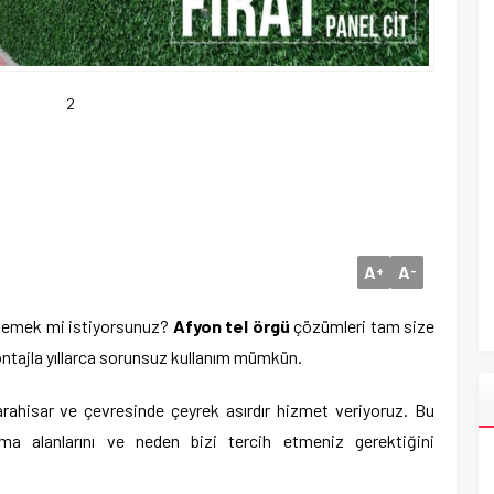
2
A
A
+
-
relemek mi istiyorsunuz?
Afyon tel örgü
çözümleri tam size
tajla yıllarca sorunsuz kullanım mümkün.
arahisar ve çevresinde çeyrek asırdır hizmet veriyoruz. Bu
ama alanlarını ve neden bizi tercih etmeniz gerektiğini