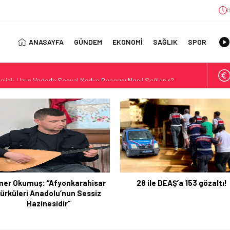
6
ANASAYFA
GÜNDEM
EKONOMİ
SAĞLIK
SPOR
jisi: Uzun Vadede Sosyal Medya Başarısı Nasıl Sağlanır?
s: Discover the Convenience of Istanbul Transfer Services
Konforlu Kız Öğrenci Yurtları
 Uygun Maliyetlerle Verimlilik Sağlayın
view: Your Canada Immigration Guide Awaits
rn Diş Tedavisinin Yeni Yüzü
ital Dünyada Öne Çıkan Bir İsim
28 ile DEAŞ’a 153 gözaltı!
Afyonkarahisar TOHM ve Taşo
ft Play Manufacturers for Your Business
Belediyesi Sporcuları U17 Dü
Alan Yerler Arasında Güven Neden Önemlidir?
Şampiyonası’nda Türkiye’y
Temsil Edecek
orasyonu Trendleri: Doğal ve Modern Tasarım Önerileri