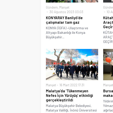
Gündem
,
Manşet
Günde
30 Ağustos 2023 03:03
10 Ar
KONYARAY Banliyö’de
Kütahy
çalışmalar tam gaz
Araçt
Geçi̇r
KONYA (İGFA) –Ulaştırma ve
Altyapı Bakanlığı ile Konya
KÜTAH
Büyükşehir...
ARAÇ
GEÇİR
Manşet
16 Mart 2022 17:31
Manşe
Malatya’da ‘Tükenmeyen
Bursa
Nefes İçin Yürüyüş’ etkinliği
maka
gerçekleştirildi
Yıldır
Malatya Büyükşehir Belediyesi,
Yılma
Malatya Valiliği, İnönü Üniversitesi
ağırlad