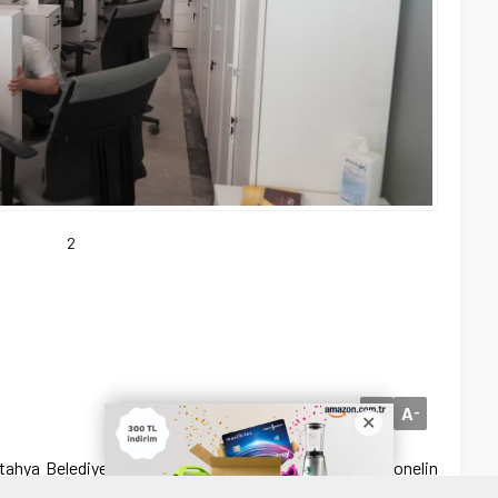
2
A
A
+
-
tahya Belediyesi hizmet binasında, görevli tüm personelin