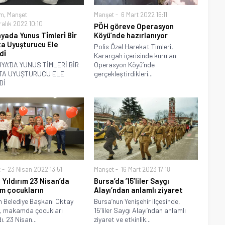
m
,
Manşet
Manşet
6 Mart 2022 16:11
alık 2022 10:10
PÖH göreve Operasyon
ada Yunus Ti̇mleri̇ Bi̇r
Köyü’nde hazırlanıyor
a Uyuşturucu Ele
Polis Özel Harekat Timleri,
di̇
Karargah içerisinde kurulan
YA’DA YUNUS TİMLERİ BİR
Operasyon Köyü’nde
TA UYUŞTURUCU ELE
gerçekleştirdikleri...
Dİ
t
23 Nisan 2022 13:51
Manşet
16 Mart 2023 17:18
 Yıldırım 23 Nisan’da
Bursa’da ’15’liler Saygı
m çocukların
Alayı’ndan anlamlı ziyaret
ım Belediye Başkanı Oktay
Bursa’nun Yenişehir ilçesinde,
z, makamda çocukları
15’liler Saygı Alayı’ndan anlamlı
ı. 23 Nisan...
ziyaret ve etkinlik...