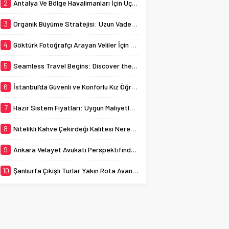
üründür. Bu çekirdekler
2
Antalya Ve Bölge Havalimanları İçin Uçak Radarı
sistemlerin maliyetlerini
tek bir kökenden gelir,
merak...
işleme sürecinde titizlikle
3
Organik Büyüme Stratejisi: Uzun Vadede Sosyal Medya Başarısı Nasıl Sağlanır?
ayıklanır ve kavrum
tarihi...
4
Göktürk Fotoğrafçı Arayan Veliler İçin Okul Kaydı Fotoğrafı Hazırlık Listesi
5
Seamless Travel Begins: Discover the Convenience of Istanbul Transfer Services
6
İstanbul’da Güvenli ve Konforlu Kız Öğrenci Yurtları
7
Hazır Sistem Fiyatları: Uygun Maliyetlerle Verimlilik Sağlayın
8
Nitelikli Kahve Çekirdeği Kalitesi Nereden Anlaşılır?
9
Ankara Velayet Avukatı Perspektifinden Çocuğun Üstün Yararı Ölçütleri Nelerdir?
10
Şanlıurfa Çıkışlı Turlar Yakın Rota Avantajları