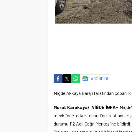
ABONE OL
Niğde Akkaya Barajı tarafından çobanlık
Murat Karakaya/ NİĞDE İGFA-
Niğde’
mevkiinde erkek cesedine rastladı. Eşi
durumu 112 Acil Çağrı Merkezi’ne bildirdi.
Olay yeri inceleme ekipleri bölgeyi incele