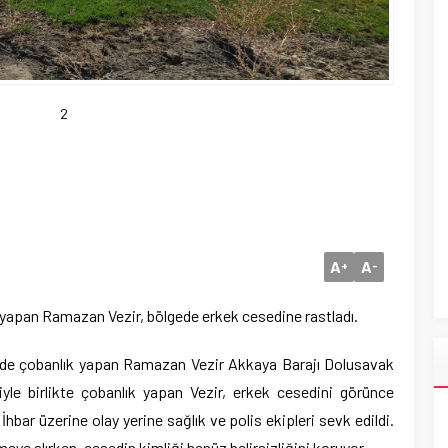
2
A
A
+
-
 yapan Ramazan Vezir, bölgede erkek cesedine rastladı.
de çobanlık yapan Ramazan Vezir Akkaya Barajı Dolusavak
yle birlikte çobanlık yapan Vezir, erkek cesedini görünce
 İhbar üzerine olay yerine sağlık ve polis ekipleri sevk edildi.
meye alırken, cesedin kimliği henüz belirsizliğini koruyor.