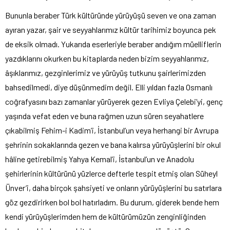
Bununla beraber Türk kültüründe yürüyüşü seven ve ona zaman
ayıran yazar, şair ve seyyahlarımız kültür tarihimiz boyunca pek
de eksik olmadı. Yukarıda eserleriyle beraber andığım müelliflerin
yazdıklarını okurken bu kitaplarda neden bizim seyyahlarımız,
âşıklarımız, gezginlerimiz ve yürüyüş tutkunu şairlerimizden
bahsedilmedi, diye düşünmedim değil. Elli yıldan fazla Osmanlı
coğrafyasını bazı zamanlar yürüyerek gezen Evliya Çelebi’yi, genç
yaşında vefat eden ve buna rağmen uzun süren seyahatlere
çıkabilmiş Fehim-i Kadim’i, İstanbul’un veya herhangi bir Avrupa
şehrinin sokaklarında gezen ve bana kalırsa yürüyüşlerini bir okul
hâline getirebilmiş Yahya Kemal’i, İstanbul’un ve Anadolu
şehirlerinin kültürünü yüzlerce defterle tespit etmiş olan Süheyl
Ünver’i, daha birçok şahsiyeti ve onların yürüyüşlerini bu satırlara
göz gezdirirken bol bol hatırladım. Bu durum, giderek bende hem
kendi yürüyüşlerimden hem de kültürümüzün zenginliğinden