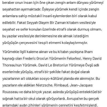
beraber onun insan için öne çıkan zengin anlam dünyası yürümeyi
seyahatten ayırmaktadır. Öyleyse yürümek kendi içinde zengin
anlamlara sahip müstakil insanî eylemlerden biri olarak kabul
edilebilir. Fakat Seyyah Olayım Bir Zaman kitabım vesilesiyle
seyahat ve sefer konuları üzerinde etraflı olarak durmuş olmam,
bu yazılar vesilesiyle derinlemesine ele almak istediğim
yürüyüşün çerçevesini tespit etmemi kolaylaştırmıştır.
Yürümekle ilgili kaleme alınan ve bu kitabın yazılışına ilham
kaynağı olan Frederic Gros’un Yürümenin Felsefesi, Henry David
Thoreau’nun Yürümek, David Le Breton’un Yürümeye Övgü adlı
eserlerinde yürüyüş, etraflı bir şekilde fakat doğal olarak
yazarlarının ait oldukları sosyo-kültürel planda ele alınmıştır. Bu
yazarların ele aldıkları Nietzsche, Rimbaud, Jean-Jacques
Rousseau ve daha birçok yazar, aslında yürüyüşü entelektüel bir
sığınak hatta bir okul olarak görüyorlardı. Avrupa’nın bu gerçek
anlamdaki aydın zihinleri yürümenin cennetini keşfetmişlerdi.