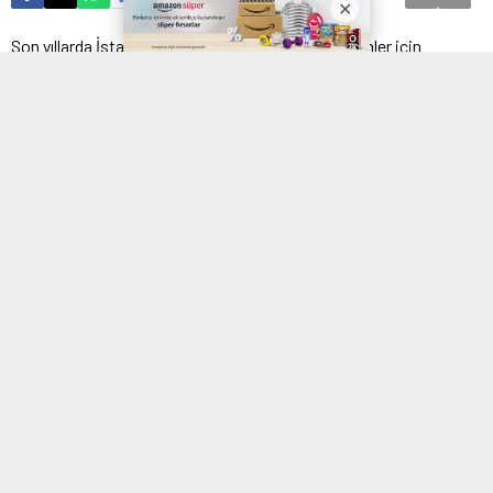
Son yıllarda İstanbullular ve İstanbul’dan yolu geçenler için
Beşiktaş kahvaltı mekanları büyük ilgi görüyor. İlçenin hemen her
köşesinde serpme sofrasına ulaşılacak bir işletme bulunurken,
tamamen bu öğün için hizmet veren kahvaltıcılar sokağı da
haftada 7 gün lezzet tutkunlarını ağırlıyor. İlk defa bu deneyimi
yaşayacaksanız uzmanından tavsiyeler size rehber olacaktır.
Hazırsanız lezzet turuna başlayalım…
Ne yenir?
Beşiktaş kahvaltıcılar sokağında her yöreden lezzet
sunumlarıyla karşılaşabilirsiniz. Van kahvaltısı, Hatay mutfağı ya
da klasik Anadolu serpmesi, Beşiktaş’ta yenecek popüler
menülerdir. Sofralarda peynir, zeytin, reçel, tereyağı, bal, kaymak,
kızartma, sigara böreği, yeşillik, söğüş tabağı, meyve tabağı ve
acuka değişmez ürünler. Ayrıca gözleme de hemen her mekanda
size servis edilir. Çay sınırsız ve dilerseniz sıkma portakal ile