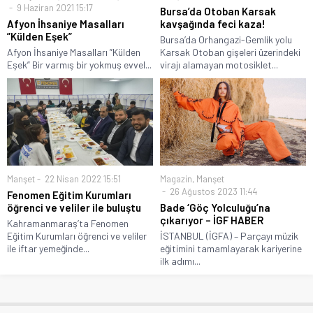
9 Haziran 2021 15:17
Bursa’da Otoban Karsak
Afyon İhsaniye Masalları
kavşağında feci kaza!
”Külden Eşek”
Bursa’da Orhangazi-Gemlik yolu
Afyon İhsaniye Masalları ”Külden
Karsak Otoban gişeleri üzerindeki
Eşek” Bir varmış bir yokmuş evvel...
virajı alamayan motosiklet...
Manşet
22 Nisan 2022 15:51
Magazin
,
Manşet
26 Ağustos 2023 11:44
Fenomen Eğitim Kurumları
öğrenci ve veliler ile buluştu
Bade ‘Göç Yolculuğu’na
çıkarıyor – İGF HABER
Kahramanmaraş’ta Fenomen
Eğitim Kurumları öğrenci ve veliler
İSTANBUL (İGFA) – Parçayı müzik
ile iftar yemeğinde...
eğitimini tamamlayarak kariyerine
ilk adımı...