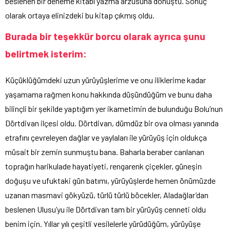
beslenen bir deneme kitabı yazma arzusuna dönüştü. Sonuç
olarak ortaya elinizdeki bu kitap çıkmış oldu.
Burada bir teşekkür borcu olarak ayrıca şunu
belirtmek isterim:
Küçüklüğümdeki uzun yürüyüşlerime ve onu iliklerime kadar
yaşamama rağmen konu hakkında düşündüğüm ve bunu daha
bilinçli bir şekilde yaptığım yer ikametimin de bulunduğu Bolu’nun
Dörtdivan ilçesi oldu. Dörtdivan, dümdüz bir ova olması yanında
etrafını çevreleyen dağlar ve yaylaları ile yürüyüş için oldukça
müsait bir zemin sunmuştu bana. Baharla beraber canlanan
toprağın harikulade hayatiyeti, rengarenk çiçekler, güneşin
doğuşu ve ufuktaki gün batımı, yürüyüşlerde hemen önümüzde
uzanan masmavi gökyüzü, türlü türlü böcekler, Aladağlar’dan
beslenen Ulusu’yu ile Dörtdivan tam bir yürüyüş cenneti oldu
benim için. Yıllar yılı çeşitli vesilelerle yürüdüğüm, yürüyüşe