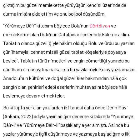
çıktığım bu güzel memlekette yürüyüşün kendisi üzerinde de
durma imkânı elde ettim ve onu bol bol düşündüm.
“Yürümeye Dâir” kitabımı böylece Bolu’nun
Dörtdivan
ve
memleketim olan Ordu’nun Çatalpınar ilçelerinde kaleme aldım.
Tabiatın olanca güzelliğiyle hâkim olduğu Bolu ve Ordu bu yazıları
gür ilhamıyla, cennet misâli güzel tabiat köşeleriyle doyasıya
besledi. Tabiatın türlü nimetleri ve engin cömertliği yanında bu
gür ilham olmasaydı bana kalırsa bu yazılar öyle kolay yazılamazdı.
Anadolu’nun kültürel ve doğal güzellikler bakımından hâlâ çok
zengin olan şehirleri edebî eserlerin muhtevasını böylece hâlâ
beslemeye devam etmekteler.
Bu kitapta yer alan yazılardan iki tanesi daha önce Derin Mavi
(Ankara, 2022) adıyla yayınladığım deneme kitabımda “Yürümeye
Dâir-I” ve “Yürümeye Dâir-II” başlıklarıyla yer almıştı. Aslında bu
yazılar yürümeyle ilgili düşünmeye ve yazmaya başladığım o ilk