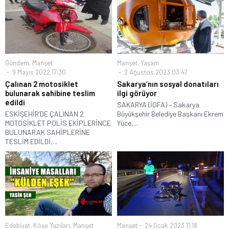
Gündem
,
Manşet
Manşet
,
Yaşam
9 Mayıs 2022 17:30
2 Ağustos 2023 03:47
Çalınan 2 motosiklet
Sakarya’nın sosyal donatıları
bulunarak sahibine teslim
ilgi görüyor
edildi
SAKARYA (İGFA) – Sakarya
ESKİŞEHİR’DE ÇALINAN 2
Büyükşehir Belediye Başkanı Ekrem
MOTOSİKLET POLİS EKİPLERİNCE
Yüce,...
BULUNARAK SAHİPLERİNE
TESLİM EDİLDİ,...
Edebiyat
,
Köşe Yazıları
,
Manşet
Manşet
24 Ocak 2023 11:18