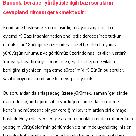
Bununla beraber yürüyüşle ilgili bazı soruların
cevaplandırılması gerekmektedir:
Kendisine böylesine zaman ayırdığımız yürüyüş, nasıl bir
eylemdir? Bazı insanlar neden ona iptila derecesinde tutkun
olmaktalar? Sağlığımız üzerindeki güzel tesirleri bir yana,
yürüyüşün ruhumuz ve gönlümüz üzerinde nasıl etkileri vardır?
Yürüyüş, hayatın seyri içerisinde çeşitli sebeplerle yıkılan
benliğimizi yeniden inşa etme süreci midir? Bütün bu sorular,
yazılar boyunca kendisine bir cevap arayacak.
Bu sorulardan da anlaşılacağı üzere yürümek, zaman içerisinde
üzerinde düşündüğüm, zihin yorduğum, biraz da gönlümde
kendisine müstesna bir yer verdiğim kavramlardan biri olmaya
başladı. Bu yazılar vesilesiyle aslında çocukluğumdan itibaren hep
yaptığım yürüyüşlerimin gönlümde ve zihnimde uyandırdığı hisleri
bu sefer kalemimle ve düşüncelerimle tespit etmeye çalıştım.