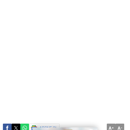
A
A
ABONE OL
+
-