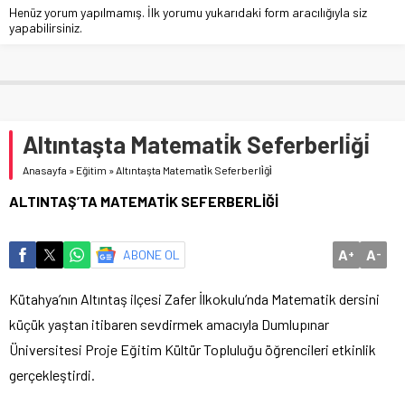
Henüz yorum yapılmamış. İlk yorumu yukarıdaki form aracılığıyla siz
yapabilirsiniz.
Altıntaşta Matemati̇k Seferberli̇ği̇
Anasayfa
»
Eğitim
»
Altıntaşta Matemati̇k Seferberli̇ği̇
ALTINTAŞ’TA MATEMATİK SEFERBERLİĞİ
A
A
ABONE OL
+
-
Kütahya’nın Altıntaş ilçesi Zafer İlkokulu’nda Matematik dersini
küçük yaştan itibaren sevdirmek amacıyla Dumlupınar
Üniversitesi Proje Eğitim Kültür Topluluğu öğrencileri etkinlik
gerçekleştirdi.