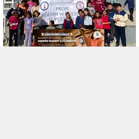
Altıntaşta Matemati̇k Seferberli̇ği̇
2
| 2
Altıntaşta Matemati̇k Seferberli̇ği̇