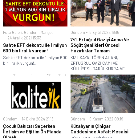
Foto Galeri
,
Gündem
,
Manşet
Gündem
5 Eylül 2022 16:15
24 Aralık 2021 15:33
741. Ertuğrul Gazi̇yi̇ Anma Ve
Sahte EFT dekontu ile 1 milyon
Söğüt Şenli̇kleri̇ Öncesi̇
600 bin liralık vurgun!
Hazırlıklar Tamam
Sahte EFT dekontu ile 1 milyon 600
KIZILKAYA, TÖREN ALANI,
bin liralık vurgun!...
ERTUĞRUL GAZİ CAMİ VE
KÜLLİYESİ, DARÜLKURRA VE...
Gündem
14 Ekim 2024 21:18
Gündem
9 Kasım 2022 09:19
Çocuk Bakıcısı Seçerken
Kütahyanın Çi̇ni̇gar
İletişim ve Eğitim Ön Planda
Caddesi̇nde Asfalt Mesai̇si̇
Olmalı