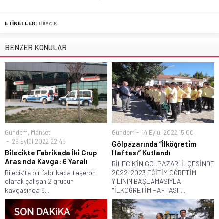
ETİKETLER:
Bilecik
BENZER KONULAR
Gündem
,
Manşet
Gündem
14 Eylül 2022 15:00
29 Eylül 2022 22:45
Gölpazarında “İlköğreti̇m
Bi̇leci̇kte Fabri̇kada İki̇ Grup
Haftası” Kutlandı
Arasında Kavga: 6 Yaralı
BİLECİK’İN GÖLPAZARI İLÇESİNDE
Bilecik’te bir fabrikada taşeron
2022-2023 EĞİTİM ÖĞRETİM
olarak çalışan 2 grubun
YILININ BAŞLAMASIYLA
kavgasında 6...
"İLKÖĞRETİM HAFTASI"...