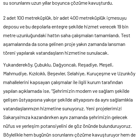
su sorunlarını uzun yıllar boyunca çözüme kavuşturdu.
2 adet 100 metreküplük, bir adet 400 metreküplük içmesuyu
deposu ve bu depolarla entegre şekilde hizmet verecek 19 bin
metre uzunluğundaki hattın saha çalışmaları tamamlandı. Test
aşamalarında da sona gelinen proje yakın zamanda lansman
töreni yapılarak vatandaşların hizmetine sunulacak.
Yukarıdereköy, Çubuklu, Dağyoncalı, Reşadiye, Meşeli,
Mahmudiye, Kızılcıklı, Beşevler, Selahiye, Kuruçeşme ve Uzunköy
mahallelerini kapsayan çalışmalar ile ilgili kurum tarafından
yapılan açıklamada ise, “Şehrimizin modern ve sağlam şekilde
gelişen üstyapısına yakışır şekilde altyapısını da aynı sağlamlıkla
vatandaşlarımızın hizmetine sunuyoruz. Yeni projelerimizi
Sakarya’mıza kazandırırken aynı zamanda şehrimizin gelecek
nüfus ve yerleşim potansiyelini de göz önünde bulunduruyoruz.
Böylelikle hem bugünün sorunlarını çözüme kavuşturuyor hem de