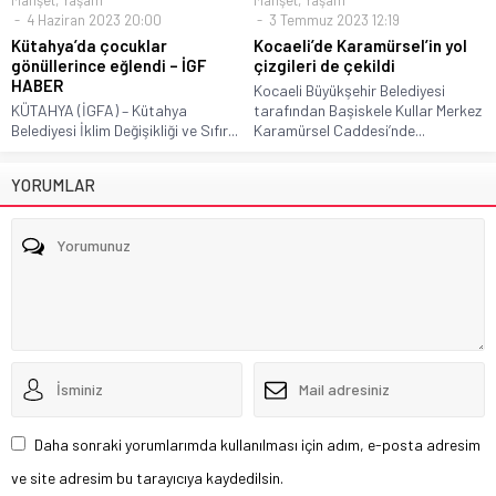
4 Haziran 2023 20:00
3 Temmuz 2023 12:19
Kütahya’da çocuklar
Kocaeli’de Karamürsel’in yol
gönüllerince eğlendi – İGF
çizgileri de çekildi
HABER
Kocaeli Büyükşehir Belediyesi
KÜTAHYA (İGFA) – Kütahya
tarafından Başiskele Kullar Merkez
Belediyesi İklim Değişikliği ve Sıfır...
Karamürsel Caddesi’nde...
YORUMLAR
Daha sonraki yorumlarımda kullanılması için adım, e-posta adresim
ve site adresim bu tarayıcıya kaydedilsin.