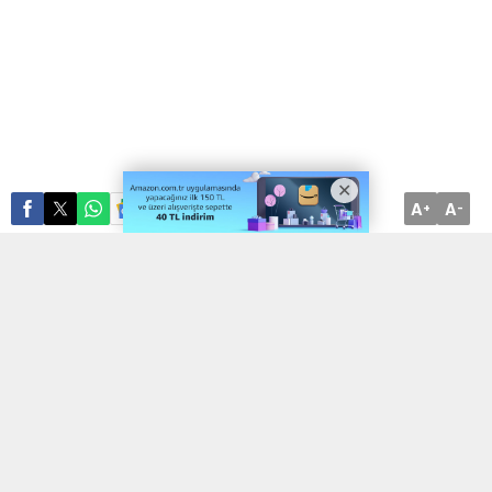
A
A
ABONE OL
+
-
Depremin ilk gününden bu yana yaraları sarmak adına çalışmalarını
sürdüren İzmit Belediyesi, Adıyaman’da prefabrik yaşam alanı
kurma çalışmalarına başladı
KOCAELİ (İGFA) –
Merkez üssü Kahramanmaraş olan
depremlerin ardından hızlıca harekete geçen; ilk günden bu yana
bölgedeki yaraları sarmaya gayret eden İzmit Belediyesi deprem
bölgesinde 6 farklı noktada çalışmalarına devam ediyor.