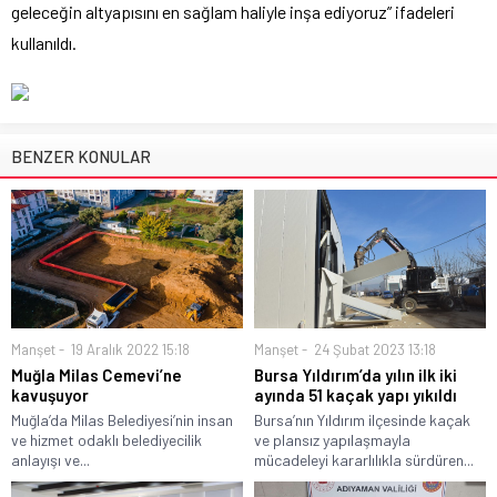
geleceğin altyapısını en sağlam haliyle inşa ediyoruz” ifadeleri
kullanıldı.
BENZER KONULAR
Manşet
19 Aralık 2022 15:18
Manşet
24 Şubat 2023 13:18
Muğla Milas Cemevi’ne
Bursa Yıldırım’da yılın ilk iki
kavuşuyor
ayında 51 kaçak yapı yıkıldı
Muğla’da Milas Belediyesi’nin insan
Bursa’nın Yıldırım ilçesinde kaçak
ve hizmet odaklı belediyecilik
ve plansız yapılaşmayla
anlayışı ve...
mücadeleyi kararlılıkla sürdüren...