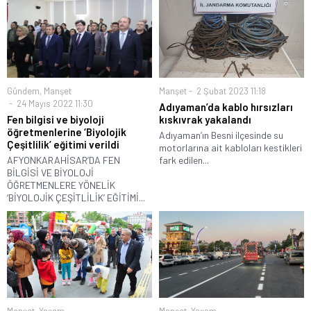
Gündem
,
Manşet
Manşet
2 Şubat 2023 11:18
24 Mayıs 2022 11:30
Adıyaman’da kablo hırsızları
Fen bilgisi ve biyoloji
kıskıvrak yakalandı
öğretmenlerine ‘Biyolojik
Adıyaman’ın Besni ilçesinde su
Çeşitlilik’ eğitimi verildi
motorlarına ait kabloları kestikleri
AFYONKARAHİSAR’DA FEN
fark edilen...
BİLGİSİ VE BİYOLOJİ
ÖĞRETMENLERE YÖNELİK
‘BİYOLOJİK ÇEŞİTLİLİK’ EĞİTİMİ...
Manşet
,
Yaşam
Manşet
,
Yaşam