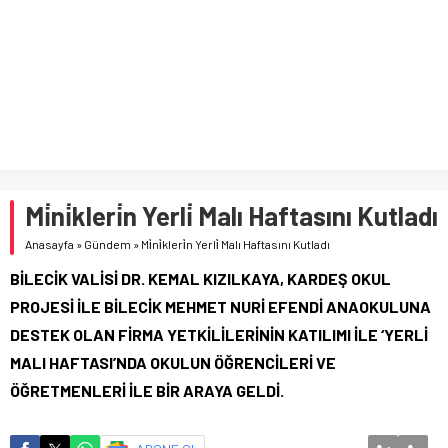
Mi̇ni̇kleri̇n Yerli̇ Malı Haftasını Kutladı
Anasayfa
»
Gündem
»
Mi̇ni̇kleri̇n Yerli̇ Malı Haftasını Kutladı
BİLECİK VALİSİ DR. KEMAL KIZILKAYA, KARDEŞ OKUL
PROJESİ İLE BİLECİK MEHMET NURİ EFENDİ ANAOKULUNA
DESTEK OLAN FİRMA YETKİLİLERİNİN KATILIMI İLE ‘YERLİ
MALI HAFTASI’NDA OKULUN ÖĞRENCİLERİ VE
ÖĞRETMENLERİ İLE BİR ARAYA GELDİ.