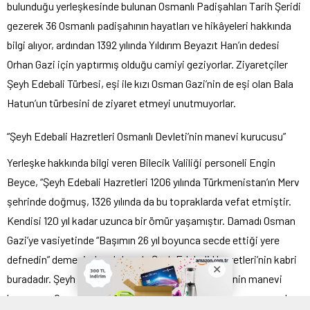
bulunduğu yerleşkesinde bulunan Osmanlı Padişahları Tarih Şeridi
gezerek 36 Osmanlı padişahının hayatları ve hikâyeleri hakkında
bilgi alıyor, ardından 1392 yılında Yıldırım Beyazıt Han’ın dedesi
Orhan Gazi için yaptırmış olduğu camiyi geziyorlar. Ziyaretçiler
Şeyh Edebali Türbesi, eşi ile kızı Osman Gazi’nin de eşi olan Bala
Hatun’un türbesini de ziyaret etmeyi unutmuyorlar.
“Şeyh Edebali Hazretleri Osmanlı Devleti’nin manevi kurucusu”
Yerleşke hakkında bilgi veren Bilecik Valiliği personeli Engin
Beyce, “Şeyh Edebali Hazretleri 1206 yılında Türkmenistan’ın Merv
şehrinde doğmuş, 1326 yılında da bu topraklarda vefat etmiştir.
Kendisi 120 yıl kadar uzunca bir ömür yaşamıştır. Damadı Osman
Gazi’ye vasiyetinde “Başımın 26 yıl boyunca secde ettiği yere
defnedin” demesinden dolayı da Şeyh Edebali Hazretleri’nin kabri
buradadır. Şeyh Edebali Hazretleri Osmanlı Devleti’nin manevi
kurucusu, Osman Gazi’nin akıl hocası, fikir babası aynı zamanda