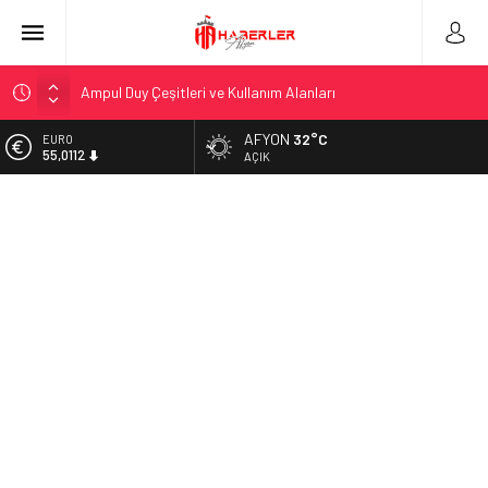
Ampul Duy Çeşitleri ve Kullanım Alanları
Telegram Grupları Nasıl Bulunur?: Telegram’da Grup Bulma
Deneyimini Sadeleştirin
AFYON
32°C
EURO
2026 Ahşap Bahçe Dekorasyonu Trendleri: Doğal ve Modern
55,0112
AÇIK
Tasarım Önerileri
ALTIN
Organik Büyüme Stratejisi: Uzun Vadede Sosyal Medya
6.519,97
Başarısı Nasıl Sağlanır?
BİST
Seamless Travel Begins: Discover the Convenience of
13.798,82
Istanbul Transfer Services
DOLAR
İstanbul’da Güvenli ve Konforlu Kız Öğrenci Yurtları
47,7025
Hazır Sistem Fiyatları: Uygun Maliyetlerle Verimlilik Sağlayın
A Comprehensive Overview: Your Canada Immigration
Guide Awaits
Telsiz Ortodonti: Modern Diş Tedavisinin Yeni Yüzü
Kick.com Rraenee: Dijital Dünyada Öne Çıkan Bir İsim