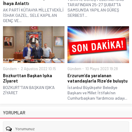
İhaya Anlattı
TARAFINDAN 25-27 ŞUBAT’TA
AK PARTİ KÜTAHYA MİLLETVEKİLİ
SAMSUN’DA YAPILAN GÜREŞ
İSHAK GAZEL, SELE KAPILAN
SERBEST...
GENÇ VE...
Gündem
2 Ağustos 2022 10:15
Gündem
10 Mayıs 2023 19:28
Bozkurttan Başkan Işıka
Erzurum’da yaralanan
Zi̇yaret
vatandaşlarla Rize’de buluştu
BOZKURT'TAN BAŞKAN IŞIK'A
İstanbul Büyükşehir Belediye
ZİYARET
Başkanı ve Millet İttifakı’nın
Cumhurbaşkanı Yardımcısı adayı...
YORUMLAR