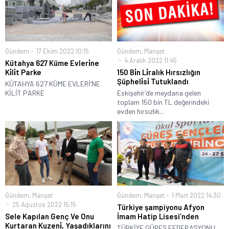
Gündem
17 Ekim 2022 10:15
Gündem
,
Manşet
4 Aralık 2022 11:45
Kütahya 627 Küme Evleri̇ne
Ki̇li̇t Parke
150 Bi̇n Li̇ralık Hırsızlığın
Şüpheli̇si̇ Tutuklandı
KÜTAHYA 627 KÜME EVLERİ’NE
KİLİT PARKE
Eskişehir’de meydana gelen
toplam 150 bin TL değerindeki
evden hırsızlık...
Gündem
,
Manşet
Gündem
,
Manşet
1 Mart 2022 14:30
25 Ağustos 2022 15:15
Türkiye şampiyonu Afyon
Sele Kapılan Genç Ve Onu
İmam Hatip Lisesi’nden
Kurtaran Kuzeni̇, Yaşadıklarını
TÜRKİYE GÜREŞ FEDERASYONU