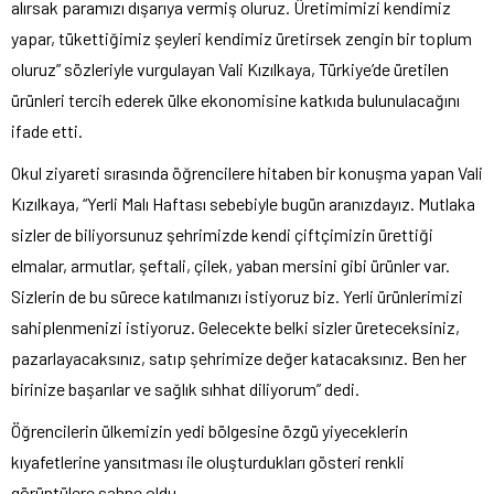
alırsak paramızı dışarıya vermiş oluruz. Üretimimizi kendimiz
yapar, tükettiğimiz şeyleri kendimiz üretirsek zengin bir toplum
oluruz” sözleriyle vurgulayan Vali Kızılkaya, Türkiye’de üretilen
ürünleri tercih ederek ülke ekonomisine katkıda bulunulacağını
ifade etti.
Okul ziyareti sırasında öğrencilere hitaben bir konuşma yapan Vali
Kızılkaya, “Yerli Malı Haftası sebebiyle bugün aranızdayız. Mutlaka
sizler de biliyorsunuz şehrimizde kendi çiftçimizin ürettiği
elmalar, armutlar, şeftali, çilek, yaban mersini gibi ürünler var.
Sizlerin de bu sürece katılmanızı istiyoruz biz. Yerli ürünlerimizi
sahiplenmenizi istiyoruz. Gelecekte belki sizler üreteceksiniz,
pazarlayacaksınız, satıp şehrimize değer katacaksınız. Ben her
birinize başarılar ve sağlık sıhhat diliyorum” dedi.
Öğrencilerin ülkemizin yedi bölgesine özgü yiyeceklerin
kıyafetlerine yansıtması ile oluşturdukları gösteri renkli
görüntülere sahne oldu.