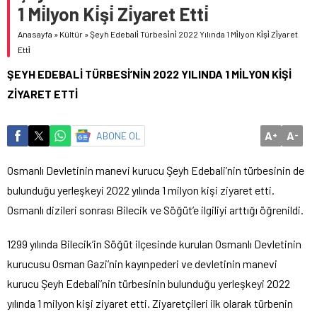
1 Mi̇lyon Ki̇şi̇ Zi̇yaret Etti̇
Anasayfa
»
Kültür
»
Şeyh Edebali̇ Türbesi̇ni̇ 2022 Yılında 1 Mi̇lyon Ki̇şi̇ Zi̇yaret
Etti̇
ŞEYH EDEBALİ TÜRBESİ’NİN 2022 YILINDA 1 MİLYON KİŞİ
ZİYARET ETTİ
A
A
ABONE OL
+
-
Osmanlı Devletinin manevi kurucu Şeyh Edebali’nin türbesinin de
bulunduğu yerleşkeyi 2022 yılında 1 milyon kişi ziyaret etti.
Osmanlı dizileri sonrası Bilecik ve Söğüt’e ilgiliyi arttığı öğrenildi.
1299 yılında Bilecik’in Söğüt ilçesinde kurulan Osmanlı Devletinin
kurucusu Osman Gazi’nin kayınpederi ve devletinin manevi
kurucu Şeyh Edebali’nin türbesinin bulunduğu yerleşkeyi 2022
yılında 1 milyon kişi ziyaret etti. Ziyaretçileri ilk olarak türbenin