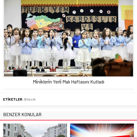
Mi̇ni̇kleri̇n Yerli̇ Malı Haftasını Kutladı
ETİKETLER:
Bilecik
BENZER KONULAR