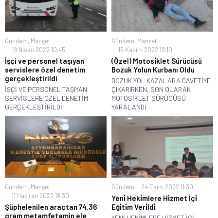
Gündem
,
Manşet
Gündem
,
Manşet
19 Nisan 2022 10:45
15 Kasım 2022 12:10
İşçi ve personel taşıyan
(Özel) Motosi̇klet Sürücüsü
servislere özel denetim
Bozuk Yolun Kurbanı Oldu
gerçekleştirildi
BOZUK YOL KAZALARA DAVETİYE
İŞÇİ VE PERSONEL TAŞIYAN
ÇIKARIRKEN, SON OLARAK
SERVİSLERE ÖZEL DENETİM
MOTOSİKLET SÜRÜCÜSÜ
GERÇEKLEŞTİRİLDİ
YARALANDI
Gündem
,
Manşet
Gündem
24 Ekim 2022 11:30
11 Haziran 2022 18:30
Yeni̇ Heki̇mlere Hi̇zmet İçi̇
Şüphelenilen araçtan 74.36
Eği̇ti̇m Veri̇ldi̇
gram metamfetamin ele
YENİ HEKİMLERE HİZMET İÇİ