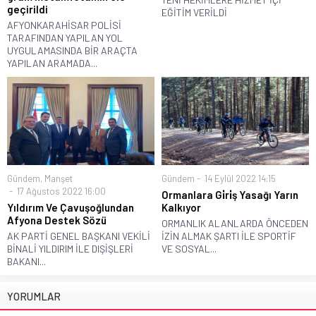
geçirildi
EĞİTİM VERİLDİ
AFYONKARAHİSAR POLİSİ
TARAFINDAN YAPILAN YOL
UYGULAMASINDA BİR ARAÇTA
YAPILAN ARAMADA...
Gündem
,
Manşet
Gündem
14 Eylül 2022 14:15
17 Ağustos 2022 16:00
Ormanlara Gi̇ri̇ş Yasağı Yarın
Yıldırım Ve Çavuşoğlundan
Kalkıyor
Afyona Destek Sözü
ORMANLIK ALANLARDA ÖNCEDEN
AK PARTİ GENEL BAŞKANI VEKİLİ
İZİN ALMAK ŞARTI İLE SPORTİF
BİNALİ YILDIRIM İLE DIŞİŞLERİ
VE SOSYAL...
BAKANI...
YORUMLAR