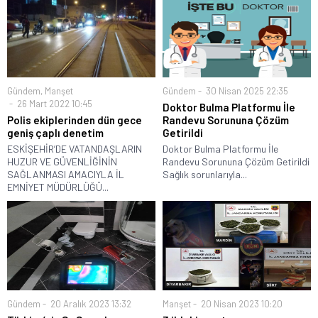
Gündem
,
Manşet
Gündem
30 Nisan 2025 22:35
26 Mart 2022 10:45
Doktor Bulma Platformu İle
Polis ekiplerinden dün gece
Randevu Sorununa Çözüm
geniş çaplı denetim
Getirildi
ESKİŞEHİR’DE VATANDAŞLARIN
Doktor Bulma Platformu İle
HUZUR VE GÜVENLİĞİNİN
Randevu Sorununa Çözüm Getirildi
SAĞLANMASI AMACIYLA İL
Sağlık sorunlarıyla...
EMNİYET MÜDÜRLÜĞÜ...
Gündem
20 Aralık 2023 13:32
Manşet
20 Nisan 2023 10:20