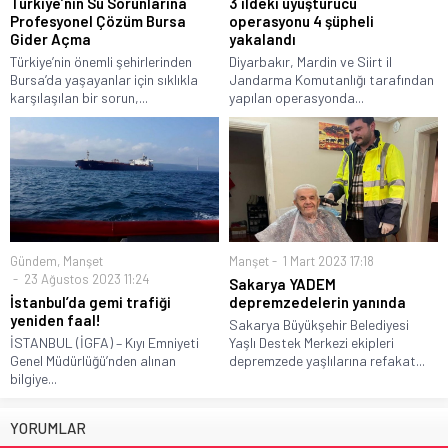
Türkiye’nin Su Sorunlarına
3 ildeki uyuşturucu
Profesyonel Çözüm Bursa
operasyonu 4 şüpheli
Gider Açma
yakalandı
Türkiye’nin önemli şehirlerinden
Diyarbakır, Mardin ve Siirt il
Bursa’da yaşayanlar için sıklıkla
Jandarma Komutanlığı tarafından
karşılaşılan bir sorun,...
yapılan operasyonda...
Gündem
,
Manşet
Manşet
1 Mart 2023 17:18
23 Ağustos 2023 11:24
Sakarya YADEM
İstanbul’da gemi trafiği
depremzedelerin yanında
yeniden faal!
Sakarya Büyükşehir Belediyesi
İSTANBUL (İGFA) – Kıyı Emniyeti
Yaşlı Destek Merkezi ekipleri
Genel Müdürlüğü’nden alınan
depremzede yaşlılarına refakat...
bilgiye...
YORUMLAR