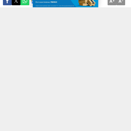
A
A
ABONE OL
+
-
CHP Bursa İl Başkanı İsmet Karaca, elektriği kesik AK Partili
aileyi ziyaret etti
BURSA (İGFA) –
CHP Bursa İl Başkanı İsmet Karaca, Bursa’da
fatura borcu nedeniyle evinde elektrik olmayan aileyi ziyaret etti.
Beraberindeki İl Başkan Yardımcısı Cahit Korkut ve Bursa
Büyükşehir Belediye Meclis Üyesi Şahin Sevinç ile birlikte evinde
dört aydır elektrik olmayan ve iki çocuğuyla birlikte Yıldırım ilçesi
Ulus Mahallesi’nde yaşayan Erdal Kaya’yı ziyaret eden Karaca,
“Elektrik faturaları her ay kâbusa döndü. Getirdikleri tarifeyle
yüzde 130’luk cumhuriyet tarihinde görülmeyen bir artış oldu. Artık
faturalar ödenemiyor. Aileler her ay kâbus yaşıyor. Bu durumda
işte gördüğümüz insanlık dramındayız” dedi.
Evine aldığı koltukların bedelini ödeyemeyince icra takibine