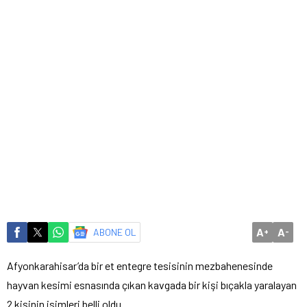
A
A
ABONE OL
+
-
Afyonkarahisar’da bir et entegre tesisinin mezbahenesinde
hayvan kesimi esnasında çıkan kavgada bir kişi bıçakla yaralayan
2 kişinin isimleri belli oldu.