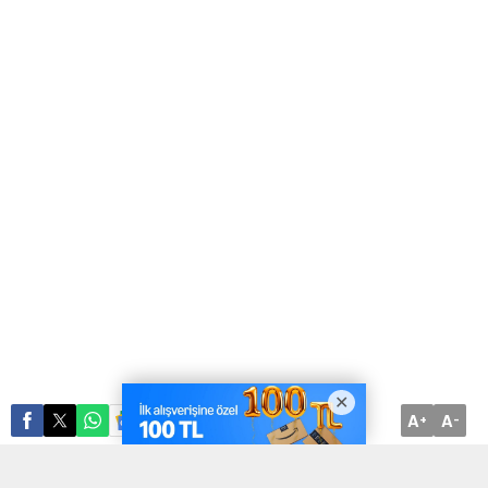
A
A
ABONE OL
+
-
Edirne’nin Keşan ilçesinde Millet İttifakı’nın 6 ilçe başkanı CHP