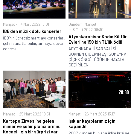
Manşet
14 Mart 2022 15:01
Gündem
,
Manşet
8 Mart 2022 09:30
İBB’den müzik dolu konserler
Afyonkarahisar Kadın Kültür
İBB’nin ücretsiz mart ayı konserleri,
Evleri’ne 150 bin TL’lik ödül
şehri sanatla buluşturmaya devam
edecek....
AFYONKARAHİSAR VALİSİ
GÖKMEN ÇİÇEK’İN EŞİ SÜMEYRA
ÇİÇEK ÖNCÜLÜĞÜNDE HAYATA
GEÇİRİLEN...
Manşet
25 Mart 2022 10:51
Manşet
26 Mart 2023 13:17
Kartepe Zirvesi’ne gelen
Işıklar kayıplarımız için
mimar ve şehir plancılarının;
kapandı!
Kocaeli için bir sürprizi var
2007 yılından bu yana iklim krizi ve