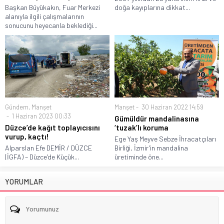
Başkan Büyükakın, Fuar Merkezi
doğa kayıplarına dikkat...
alanıyla ilgili çalışmalarının
sonucunu heyecanla beklediği...
Gündem
,
Manşet
Manşet
30 Haziran 2022 14:59
1 Haziran 2023 00:33
Gümüldür mandalinasına
Düzce’de kağıt toplayıcısını
‘tuzak’lı koruma
vurup, kaçtı!
Ege Yaş Meyve Sebze İhracatçıları
Alparslan Efe DEMİR / DÜZCE
Birliği, İzmir’in mandalina
(İGFA) – Düzce’de Küçük...
üretiminde öne...
YORUMLAR