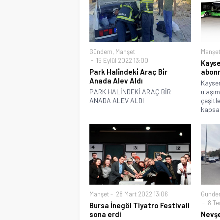
Gündem
,
Manşet
Manşe
15 Eylül 2022 13:00
Kayse
Park Hali̇ndeki̇ Araç Bi̇r
abonm
Anada Alev Aldı
Kayser
PARK HALİNDEKİ ARAÇ BİR
ulaşım
ANADA ALEV ALDI
çeşitle
kapsa
Manşet
28 Mart 2022 13:06
Günde
8 Te
Bursa İnegöl Tiyatro Festivali
sona erdi
Nevşe