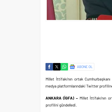
ABONE OL
Millet İttifakı’nın ortak Cumhurbaşkan
medya platformlarındaki Twitter profiline
ANKARA (İGFA) –
Millet İttifakı’nın
profilini gündelledi.