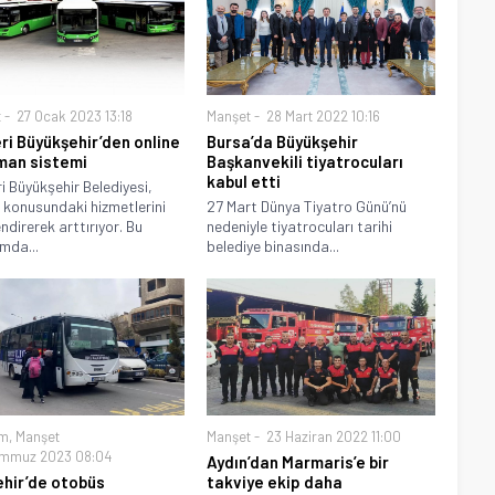
t
27 Ocak 2023 13:18
Manşet
28 Mart 2022 10:16
ri Büyükşehir’den online
Bursa’da Büyükşehir
an sistemi
Başkanvekili tiyatrocuları
kabul etti
i Büyükşehir Belediyesi,
 konusundaki hizmetlerini
27 Mart Dünya Tiyatro Günü’nü
ndirerek arttırıyor. Bu
nedeniyle tiyatrocuları tarihi
mda...
belediye binasında...
m
,
Manşet
Manşet
23 Haziran 2022 11:00
mmuz 2023 08:04
Aydın’dan Marmaris’e bir
hir’de otobüs
takviye ekip daha