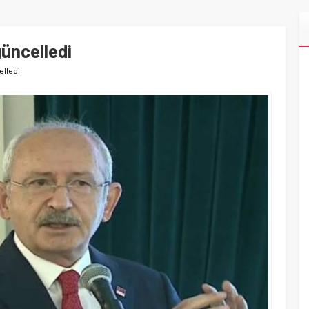
güncelledi
elledi