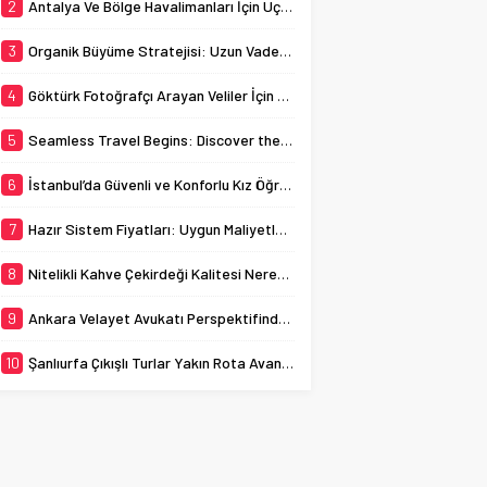
üründür. Bu çekirdekler
2
Antalya Ve Bölge Havalimanları İçin Uçak Radarı
sistemlerin maliyetlerini
tek bir kökenden gelir,
merak...
işleme sürecinde titizlikle
3
Organik Büyüme Stratejisi: Uzun Vadede Sosyal Medya Başarısı Nasıl Sağlanır?
ayıklanır ve kavrum
tarihi...
4
Göktürk Fotoğrafçı Arayan Veliler İçin Okul Kaydı Fotoğrafı Hazırlık Listesi
5
Seamless Travel Begins: Discover the Convenience of Istanbul Transfer Services
6
İstanbul’da Güvenli ve Konforlu Kız Öğrenci Yurtları
7
Hazır Sistem Fiyatları: Uygun Maliyetlerle Verimlilik Sağlayın
8
Nitelikli Kahve Çekirdeği Kalitesi Nereden Anlaşılır?
9
Ankara Velayet Avukatı Perspektifinden Çocuğun Üstün Yararı Ölçütleri Nelerdir?
10
Şanlıurfa Çıkışlı Turlar Yakın Rota Avantajları