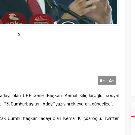
2
A
A
+
-
ı adayı olan CHP Genel Başkanı Kemal Kılıçdaroğlu, sosyal
, “13. Cumhurbaşkanı Adayı” yazısını ekleyerek, güncelledi.
 ortak Cumhurbaşkanı adayı olan Kemal Kılıçdaroğlu, Twitter