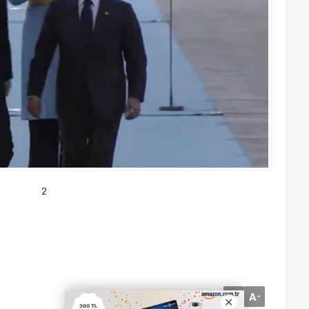
2
A
A
+
-