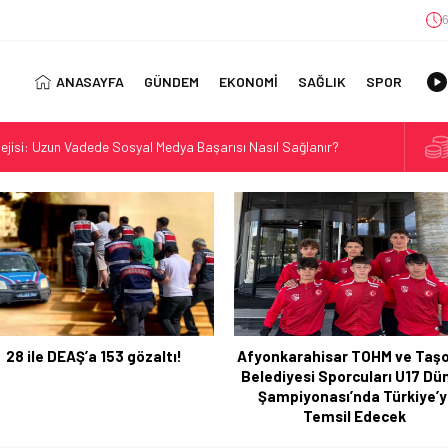
ANASAYFA
GÜNDEM
EKONOMİ
SAĞLIK
SPOR
jisi: Uzun Vadede Sosyal Medya Başarısı Nasıl Sağlanır?
s: Discover the Convenience of Istanbul Transfer Services
Konforlu Kız Öğrenci Yurtları
 Uygun Maliyetlerle Verimlilik Sağlayın
view: Your Canada Immigration Guide Awaits
rn Diş Tedavisinin Yeni Yüzü
ital Dünyada Öne Çıkan Bir İsim
28 ile DEAŞ’a 153 gözaltı!
Afyonkarahisar TOHM ve Taşo
ft Play Manufacturers for Your Business
Belediyesi Sporcuları U17 Dü
Alan Yerler Arasında Güven Neden Önemlidir?
Şampiyonası’nda Türkiye’y
Temsil Edecek
orasyonu Trendleri: Doğal ve Modern Tasarım Önerileri