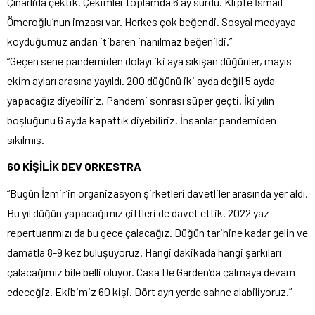
Çınarlı’da çektik. Çekimler toplamda 6 ay sürdü. Klipte İsmail
Ömeroğlu’nun imzası var. Herkes çok beğendi. Sosyal medyaya
koyduğumuz andan itibaren inanılmaz beğenildi.”
“Geçen sene pandemiden dolayı iki aya sıkışan düğünler, mayıs
ekim ayları arasına yayıldı. 200 düğünü iki ayda değil 5 ayda
yapacağız diyebiliriz. Pandemi sonrası süper geçti. İki yılın
boşluğunu 6 ayda kapattık diyebiliriz. İnsanlar pandemiden
sıkılmış.
60 KİŞİLİK DEV ORKESTRA
“Bugün İzmir’in organizasyon şirketleri davetliler arasında yer aldı.
Bu yıl düğün yapacağımız çiftleri de davet ettik. 2022 yaz
repertuarımızı da bu gece çalacağız. Düğün tarihine kadar gelin ve
damatla 8-9 kez buluşuyoruz. Hangi dakikada hangi şarkıları
çalacağımız bile belli oluyor. Casa De Garden’da çalmaya devam
edeceğiz. Ekibimiz 60 kişi. Dört ayrı yerde sahne alabiliyoruz.”