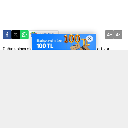
A
A
ABONE OL
+
-
Çağın salgını olarak görülen diyabet, her geçen gün artıyor.
Ülkemizdeki insanların yaklaşık üçte birinin ise durumlarından
haberdar olmadığını belirten Anadolu Sağlık Merkezi Endokrinoloji
ve Metabolizma Uzmanı Dr. Erdem Türemen, “Diyabet hastalığı iyi
bir takip ve hasta uyumuyla kontrol altına alınabilir. Özellikle
çeşitli organlarda yarattığı tahribatlarla istenmeyen sonuçlara
kadar ilerleyebilen diyabet, bilinçli hareket edilip tedaviye uyum
sağlanması durumunda hastaların yaşam kalitesini düşürmeden
günlük hayatın devam edebilmesine olanak sağlıyor”
açıklamasında bulundu.