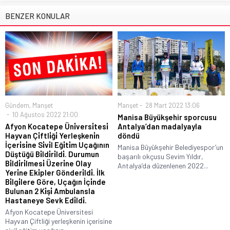
BENZER KONULAR
Gündem
,
Manşet
Manşet
28 Mart 2022 13:06
10 Ağustos 2022 21:00
Manisa Büyükşehir sporcusu
Afyon Kocatepe Üni̇versi̇tesi̇
Antalya’dan madalyayla
Hayvan Çi̇ftli̇ği̇ Yerleşkeni̇n
döndü
İçeri̇si̇ne Si̇vi̇l Eği̇ti̇m Uçağının
Manisa Büyükşehir Belediyespor’un
Düştüğü Bi̇ldi̇ri̇ldi̇. Durumun
başarılı okçusu Sevim Yıldır,
Bi̇ldi̇ri̇lmesi̇ Üzeri̇ne Olay
Antalya’da düzenlenen 2022...
Yeri̇ne Eki̇pler Gönderi̇ldi̇. İlk
Bi̇lgi̇lere Göre, Uçağın İçi̇nde
Bulunan 2 Ki̇şi̇ Ambulansla
Hastaneye Sevk Edi̇ldi̇.
Afyon Kocatepe Üniversitesi
Hayvan Çiftliği yerleşkenin içerisine