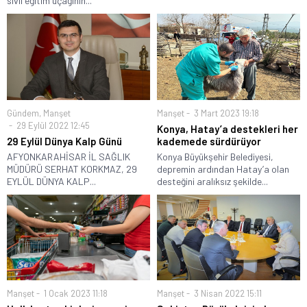
sivil eğitim uçağının...
Gündem
,
Manşet
Manşet
3 Mart 2023 19:18
29 Eylül 2022 12:45
Konya, Hatay’a destekleri her
29 Eylül Dünya Kalp Günü
kademede sürdürüyor
AFYONKARAHİSAR İL SAĞLIK
Konya Büyükşehir Belediyesi,
MÜDÜRÜ SERHAT KORKMAZ, 29
depremin ardından Hatay’a olan
EYLÜL DÜNYA KALP...
desteğini aralıksız şekilde...
Manşet
1 Ocak 2023 11:18
Manşet
3 Nisan 2022 15:11