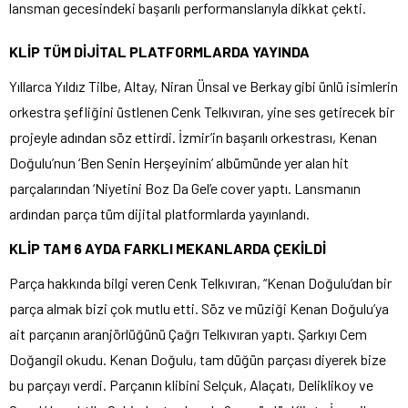
lansman gecesindeki başarılı performanslarıyla dikkat çekti.
KLİP TÜM DİJİTAL PLATFORMLARDA YAYINDA
Yıllarca Yıldız Tilbe, Altay, Niran Ünsal ve Berkay gibi ünlü isimlerin
orkestra şefliğini üstlenen Cenk Telkıvıran, yine ses getirecek bir
projeyle adından söz ettirdi. İzmir’in başarılı orkestrası, Kenan
Doğulu’nun ‘Ben Senin Herşeyinim’ albümünde yer alan hit
parçalarından ‘Niyetini Boz Da Gel’e cover yaptı. Lansmanın
ardından parça tüm dijital platformlarda yayınlandı.
KLİP TAM 6 AYDA FARKLI MEKANLARDA ÇEKİLDİ
Parça hakkında bilgi veren Cenk Telkıvıran, “Kenan Doğulu’dan bir
parça almak bizi çok mutlu etti. Söz ve müziği Kenan Doğulu’ya
ait parçanın aranjörlüğünü Çağrı Telkıvıran yaptı. Şarkıyı Cem
Doğangil okudu. Kenan Doğulu, tam düğün parçası diyerek bize
bu parçayı verdi. Parçanın klibini Selçuk, Alaçatı, Deliklikoy ve