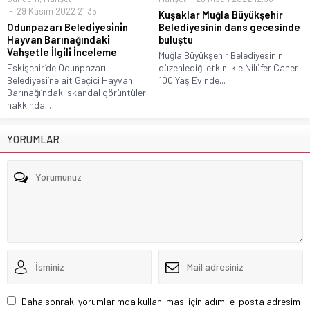
29 Kasım 2022 21:35
Kuşaklar Muğla Büyükşehir
Odunpazarı Beledi̇yesi̇ni̇n
Belediyesinin dans gecesinde
Hayvan Barınağındaki̇
buluştu
Vahşetle İlgi̇li̇ İnceleme
Muğla Büyükşehir Belediyesinin
Eskişehir’de Odunpazarı
düzenlediği etkinlikle Nilüfer Caner
Belediyesi’ne ait Geçici Hayvan
100 Yaş Evinde...
Barınağı’ndaki skandal görüntüler
hakkında...
YORUMLAR
Daha sonraki yorumlarımda kullanılması için adım, e-posta adresim