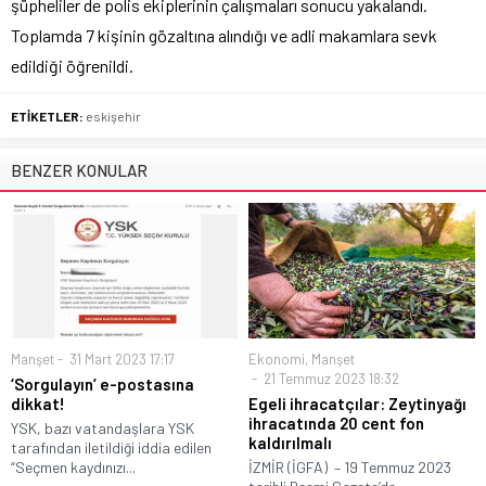
şüpheliler de polis ekiplerinin çalışmaları sonucu yakalandı.
Toplamda 7 kişinin gözaltına alındığı ve adli makamlara sevk
edildiği öğrenildi.
ETİKETLER:
eskişehir
BENZER KONULAR
Manşet
31 Mart 2023 17:17
Ekonomi
,
Manşet
21 Temmuz 2023 18:32
‘Sorgulayın’ e-postasına
dikkat!
Egeli ihracatçılar: Zeytinyağı
ihracatında 20 cent fon
YSK, bazı vatandaşlara YSK
kaldırılmalı
tarafından iletildiği iddia edilen
“Seçmen kaydınızı...
İZMİR (İGFA) – 19 Temmuz 2023