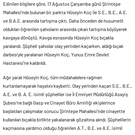
Edinilen bilgilere göre, 17 Ağustos Çarşamba günü Şirintepe
Mahallesi’nde bulunan bir parkta Hüseyin Koç ile S.E., B.E., A.E.
ve B.A.E. arasında tartışma çıktı. Daha önceden de husumetli
oldukları öğrenilen şahısların arasında çıkan tartışma büyüyerek
kavgaya dönüştü. Kavga esnasında Hüseyin Koç bıçakla
yaralandı. Şüpheli şahıslar olay yerinden kaçarken, aldığı bıçak
darbesiyle yaralanan Hüseyin Koç, Yunus Emre Devlet
Hastanesi’ne kaldırıldı.
Ağır yaralı Hüseyin Koç, tüm müdahalelere rağmen
kurtarılamayarak hayatını kaybetti. Olay yerinden kaçan S.E., B.E.,
A.E. ve B. A. E. isimli şüpheliler ise İl Emniyet Müdürlüğü Asayiş
Şubesi’ne bağlı Gasp ve Cinayet Büro Amirliği ekiplerince
başlatılan çalışmalar sonucu Şirintepe Mahallesi’nde cinayette
kullanılan bıçakla birlikte yakalanarak gözaltına alındı. Şüphelilerin
kaçmasına yardımcı olduğu öğrenilen A.T., B.E. ve A.E. isimli