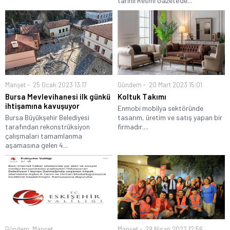
tarihli Resmi Gazete’de...
Manşet
25 Ocak 2023 13:17
Gündem
20 Mart 2023 15:01
Bursa Mevlevihanesi ilk günkü
Koltuk Takımı
ihtişamına kavuşuyor
Enmobi mobilya sektöründe
Bursa Büyükşehir Belediyesi
tasarım, üretim ve satış yapan bir
tarafından rekonstrüksiyon
firmadır....
çalışmaları tamamlanma
aşamasına gelen 4...
Gündem
,
Manşet
Manşet
29 Nisan 2022 12:56