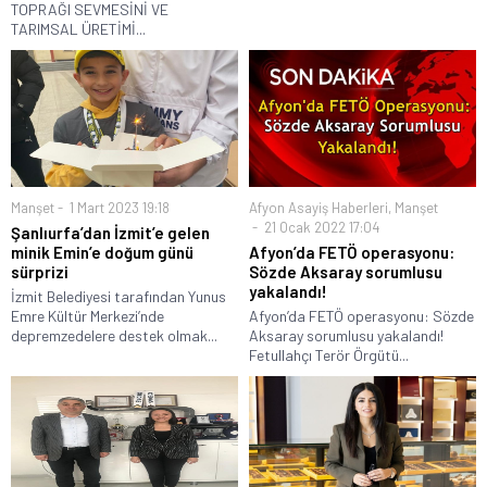
TOPRAĞI SEVMESİNİ VE
TARIMSAL ÜRETİMİ...
Manşet
1 Mart 2023 19:18
Afyon Asayiş Haberleri
,
Manşet
21 Ocak 2022 17:04
Şanlıurfa’dan İzmit’e gelen
minik Emin’e doğum günü
Afyon’da FETÖ operasyonu:
sürprizi
Sözde Aksaray sorumlusu
yakalandı!
İzmit Belediyesi tarafından Yunus
Emre Kültür Merkezi’nde
Afyon’da FETÖ operasyonu: Sözde
depremzedelere destek olmak...
Aksaray sorumlusu yakalandı!
Fetullahçı Terör Örgütü...