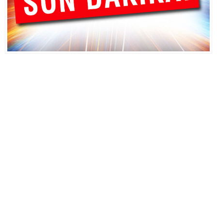
Kick.com Rraenee: Dijital Dünyada Öne Çıkan Bir İsim