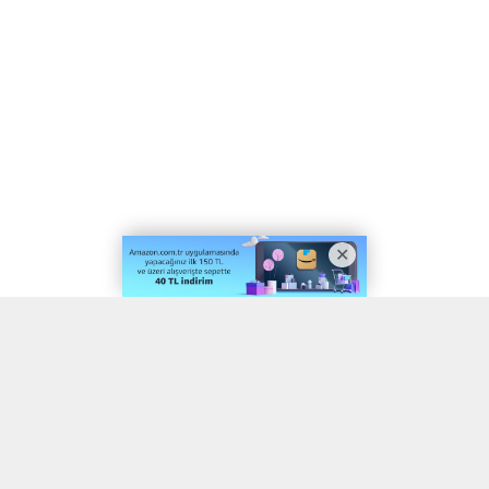
A
A
ABONE OL
+
-
Afyonkarahisar’da sürücüsünün kontrolünü kaybettikten sonra