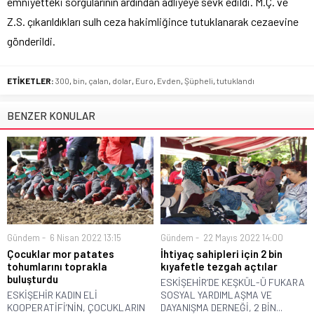
emniyetteki sorgularının ardından adliyeye sevk edildi. M.Ç. ve
Z.S. çıkarıldıkları sulh ceza hakimliğince tutuklanarak cezaevine
gönderildi.
ETİKETLER:
300
,
bin
,
çalan
,
dolar
,
Euro
,
Evden
,
Şüpheli
,
tutuklandı
BENZER KONULAR
Gündem
6 Nisan 2022 13:15
Gündem
22 Mayıs 2022 14:00
Çocuklar mor patates
İhtiyaç sahipleri için 2 bin
tohumlarını toprakla
kıyafetle tezgah açtılar
buluşturdu
ESKİŞEHİR’DE KEŞKÜL-Ü FUKARA
ESKİŞEHİR KADIN ELİ
SOSYAL YARDIMLAŞMA VE
KOOPERATİFİ’NİN, ÇOCUKLARIN
DAYANIŞMA DERNEĞİ, 2 BİN...