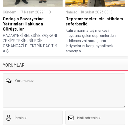
Gündem
17 Kasım 2022 11:10
Manşet
18 Şubat 2023 09:18
Oedaşın Pazaryeri̇ne
Depremzedeler için istihdam
Yatırımları Hakkında
seferberliği
Görüştüler
Kahramanmaraş merkezli
PAZARYERİ BELEDİYE BAŞKANI
meydana gelen depremlerden
ZEKİYE TEKİN, BİLECİK
etkilenen vatandaşların
OSMANGAZİ ELEKTRİK DAĞITIM
ihtiyaçlarını karşılayabilmek
A.Ş....
amacıyla...
YORUMLAR