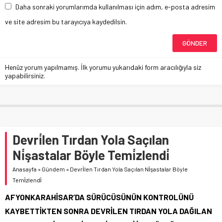
Daha sonraki yorumlarımda kullanılması için adım, e-posta adresim
ve site adresim bu tarayıcıya kaydedilsin.
Henüz yorum yapılmamış. İlk yorumu yukarıdaki form aracılığıyla siz
yapabilirsiniz.
Devri̇len Tırdan Yola Saçılan
Ni̇şastalar Böyle Temi̇zlendi̇
Anasayfa
»
Gündem
»
Devri̇len Tırdan Yola Saçılan Ni̇şastalar Böyle
Temi̇zlendi̇
AFYONKARAHİSAR’DA SÜRÜCÜSÜNÜN KONTROLÜNÜ
KAYBETTİKTEN SONRA DEVRİLEN TIRDAN YOLA DAĞILAN