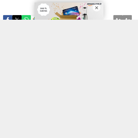
A
A
ABONE OL
+
-
CHP Genel Başkanı ve Cumhurbaşkanı Adayı Kemal Kılıçdaroğlu,
“Sizden destek istiyoruz, destek. Ayrıştırdılar, birleştireceğiz.
Kavga ettirdiler, kucaklaşacağız. Bayram havası içerisinde bir 14
Mayıs’ı geçirip bayram havası içinde 15 Mayıs’ta inşallah yeniden
göreceksiniz, kucaklaşacağız. Bu ülkeye huzuru, bu ülkeye barışı,
bu ülkeye sevgi, bu ülkeye kardeşliği getireceğiz” dedi.
ADIYAMAN (İGFA) – Cumhuriyet Halk Partisi Genel Başkan ve
Millet İttifakı Cumhurbaşkanı Adayı Kemal Kılıçdaroğlu, Ramazan
Bayramının 1. Gününde afet bölgesi Adıyaman’da Belediye
Mezarlığı’nı ziyaret ederek 6 Şubat depremlerinde hayatını
kaybeden vatandaşlar için dua etti. CHP Genel Başkanı ve
Cumhurbaşkanı Adayı Kemal Kılıçdaroğlu daha sonra, Halil