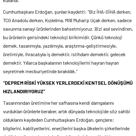
kullandı.
Cumhurbaşkanı Erdoğan, şunları kaydetti: “Biz İHA-SİHA derken,
TCG Anadolu derken, Kızılelma, Millî Muharip Uçak derken, sadece
savunma sanayi ürünlerinden bahsetmiyoruz. Bizi asıl sevindiren,
bu ürünlerin gerisindeki teknoloji birikimidir. Çünkü teknoloji
demek, tasarımıyla, yazılımıyla, araştırma-geliştirmesiyle,
üretimiyle, ihracatıyla iş demektir, istihdam demektir, gelecek
demektir. Yıllarca başkalarının teknolojilerini hayran hayran
seyretmek mecburiyetinde bırakıldık.”
“DEPREM RİSKİ YÜKSEK YERLERDEKİ KENTSEL DÖNÜŞÜMÜ
HIZLANDIRIYORUZ”
Tasarımından üretimine her safhasına kendi damgalarını
vurdukları ürünlerle beraber, artık dünyada teknolojide söz sahibi
olduklarını kaydeden Cumhurbaşkanı Erdoğan, gençlere;
bilgilerini, kabiliyetlerini, enerjilerini başka ülkelerin şirketlerinde