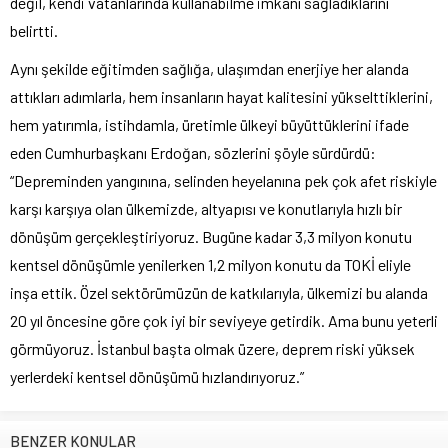
değil, kendi vatanlarında kullanabilme imkânı sağladıklarını
belirtti.
Aynı şekilde eğitimden sağlığa, ulaşımdan enerjiye her alanda
attıkları adımlarla, hem insanların hayat kalitesini yükselttiklerini,
hem yatırımla, istihdamla, üretimle ülkeyi büyüttüklerini ifade
eden Cumhurbaşkanı Erdoğan, sözlerini şöyle sürdürdü:
“Depreminden yangınına, selinden heyelanına pek çok afet riskiyle
karşı karşıya olan ülkemizde, altyapısı ve konutlarıyla hızlı bir
dönüşüm gerçekleştiriyoruz. Bugüne kadar 3,3 milyon konutu
kentsel dönüşümle yenilerken 1,2 milyon konutu da TOKİ eliyle
inşa ettik. Özel sektörümüzün de katkılarıyla, ülkemizi bu alanda
20 yıl öncesine göre çok iyi bir seviyeye getirdik. Ama bunu yeterli
görmüyoruz. İstanbul başta olmak üzere, deprem riski yüksek
yerlerdeki kentsel dönüşümü hızlandırıyoruz.”
BENZER KONULAR