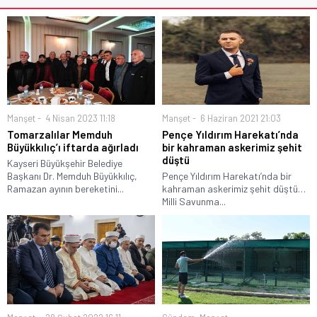
Manşet
4 Nisan 2023 11:18
Manşet
6 Haziran 2021 21:03
Tomarzalılar Memduh
Pençe Yıldırım Harekatı’nda
Büyükkılıç’ı iftarda ağırladı
bir kahraman askerimiz şehit
düştü
Kayseri Büyükşehir Belediye
Başkanı Dr. Memduh Büyükkılıç,
Pençe Yıldırım Harekatı’nda bir
Ramazan ayının bereketini...
kahraman askerimiz şehit düştü…
Milli Savunma...