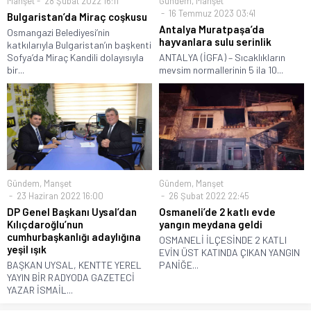
Manşet
28 Şubat 2022 16:11
Gündem
,
Manşet
16 Temmuz 2023 03:41
Bulgaristan’da Miraç coşkusu
Antalya Muratpaşa’da
Osmangazi Belediyesi’nin
hayvanlara sulu serinlik
katkılarıyla Bulgaristan’ın başkenti
Sofya’da Miraç Kandili dolayısıyla
ANTALYA (İGFA) – Sıcaklıkların
bir...
mevsim normallerinin 5 ila 10...
Gündem
,
Manşet
Gündem
,
Manşet
23 Haziran 2022 16:00
26 Şubat 2022 22:45
DP Genel Başkanı Uysal’dan
Osmaneli’de 2 katlı evde
Kılıçdaroğlu’nun
yangın meydana geldi
cumhurbaşkanlığı adaylığına
OSMANELİ İLÇESİNDE 2 KATLI
yeşil ışık
EVİN ÜST KATINDA ÇIKAN YANGIN
BAŞKAN UYSAL, KENTTE YEREL
PANİĞE...
YAYIN BİR RADYODA GAZETECİ
YAZAR İSMAİL...