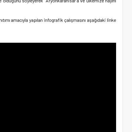
oje olduğunu söyleyerek Afyonkarahisar’a ve ülkemize hayırlı
nıtımı amacıyla yapılan infografik çalışmasını aşağıdaki linke