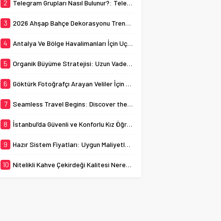
her yıl binlerce öğrenciye
2
Telegram Grupları Nasıl Bulunur?: Telegram’da Grup Bulma Deneyimini Sadeleştirin
navigating through its
ev sahipliği yapmaktadır.
busy streets can
Bu bağlamda, İstanbul
3
2026 Ahşap Bahçe Dekorasyonu Trendleri: Doğal ve Modern Tasarım Önerileri
sometimes...
kız öğrenci yurtları, genç
kadınların...
4
Antalya Ve Bölge Havalimanları İçin Uçak Radarı
5
Organik Büyüme Stratejisi: Uzun Vadede Sosyal Medya Başarısı Nasıl Sağlanır?
6
Göktürk Fotoğrafçı Arayan Veliler İçin Okul Kaydı Fotoğrafı Hazırlık Listesi
7
Seamless Travel Begins: Discover the Convenience of Istanbul Transfer Services
8
İstanbul’da Güvenli ve Konforlu Kız Öğrenci Yurtları
9
Hazır Sistem Fiyatları: Uygun Maliyetlerle Verimlilik Sağlayın
10
Nitelikli Kahve Çekirdeği Kalitesi Nereden Anlaşılır?