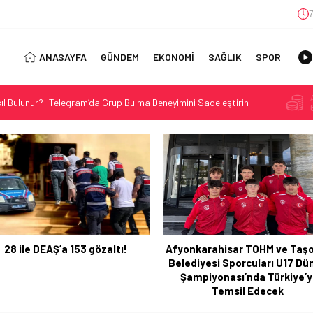
7
ANASAYFA
GÜNDEM
EKONOMİ
SAĞLIK
SPOR
ıl Bulunur?: Telegram’da Grup Bulma Deneyimini Sadeleştirin
orasyonu Trendleri: Doğal ve Modern Tasarım Önerileri
jisi: Uzun Vadede Sosyal Medya Başarısı Nasıl Sağlanır?
s: Discover the Convenience of Istanbul Transfer Services
Konforlu Kız Öğrenci Yurtları
 Uygun Maliyetlerle Verimlilik Sağlayın
view: Your Canada Immigration Guide Awaits
28 ile DEAŞ’a 153 gözaltı!
Afyonkarahisar TOHM ve Taşo
rn Diş Tedavisinin Yeni Yüzü
Belediyesi Sporcuları U17 Dü
ital Dünyada Öne Çıkan Bir İsim
Şampiyonası’nda Türkiye’y
Temsil Edecek
 Kullanım Alanları