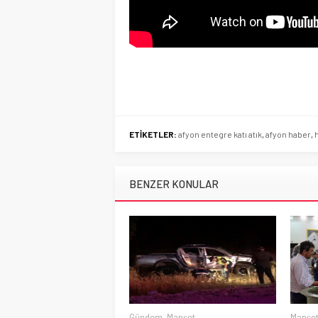
ETİKETLER:
afyon entegre katı atık
,
afyon haber
,
BENZER KONULAR
Gündem
,
Manşet
Manşe