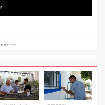
haberler afyon
t
22 Nisan 2022 11:11
Gündem
,
Manşet