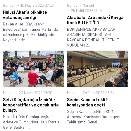
Gündem
10 Mayıs 2023 07:23
Gündem
,
Manşet
25 Eylül 2022 13:45
Hulusi Akar’a piknikte
vatandaştan ilgi
Akrabalar Arasındaki̇ Kavga
Kanlı Bi̇tti̇: 2 Ölü
Bakan Akar, Büyükşehir
Belediyesi’nce Ihlamur Parkı’nda
ESKİŞEHİR’DE AKRABALAR
düzenlenen piknik etkinliğinde
ARASINDA ÇIKAN SİLAHLI
Kayserililerle...
KAVGADA POMPALI TÜFEKLE
VURULAN 2...
Manşet
20 Nisan 2023 10:20
Manşet
24 Mart 2022 08:51
Selvi Kılıçdaroğlu İzmir’de
Seçim Kanunu teklifi
kooperatifler ve çocuklarla
komisyondan geçti
buluştu
Seçim Kanunu teklifi TBMM
Millet İttifakı Cumhurbaşkanı
Anayasa Komisyonu’ndan geçti.
Adayı ve Cumhuriyet Halk Partisi
Teklif şimdi Genel...
Genel Başkanı...