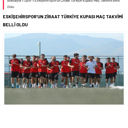
Anasayfa
»
Spor
»
Eski̇şehi̇rsporun Zi̇raat Türki̇ye Kupası Maç Takvi̇mi̇ Belli̇
Oldu
ESKİŞEHİRSPOR’UN ZİRAAT TÜRKİYE KUPASI MAÇ TAKVİMİ
BELLİ OLDU