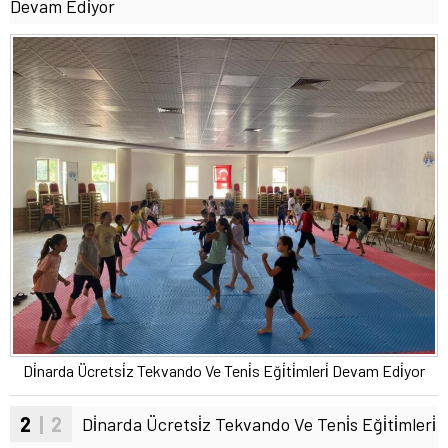
Devam Edi̇yor
Di̇narda Ücretsi̇z Tekvando Ve Teni̇s Eği̇ti̇mleri̇ Devam Edi̇yor
2
| 2
Di̇narda Ücretsi̇z Tekvando Ve Teni̇s Eği̇ti̇mleri̇