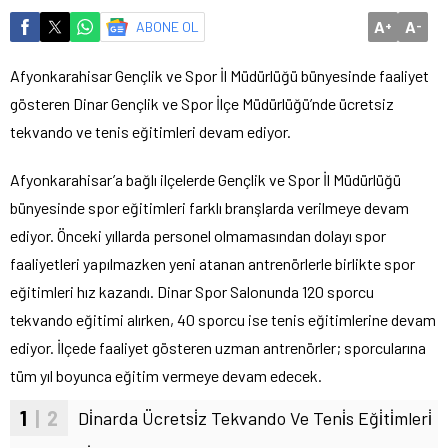
A
A
ABONE OL
+
-
Afyonkarahisar Gençlik ve Spor İl Müdürlüğü bünyesinde faaliyet
gösteren Dinar Gençlik ve Spor İlçe Müdürlüğü’nde ücretsiz
tekvando ve tenis eğitimleri devam ediyor.
Afyonkarahisar’a bağlı ilçelerde Gençlik ve Spor İl Müdürlüğü
bünyesinde spor eğitimleri farklı branşlarda verilmeye devam
ediyor. Önceki yıllarda personel olmamasından dolayı spor
faaliyetleri yapılmazken yeni atanan antrenörlerle birlikte spor
eğitimleri hız kazandı. Dinar Spor Salonunda 120 sporcu
tekvando eğitimi alırken, 40 sporcu ise tenis eğitimlerine devam
ediyor. İlçede faaliyet gösteren uzman antrenörler; sporcularına
tüm yıl boyunca eğitim vermeye devam edecek.
1
| 2
Di̇narda Ücretsi̇z Tekvando Ve Teni̇s Eği̇ti̇mleri̇