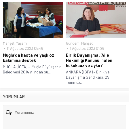
Manşet
,
Yaşam
Gündem
,
Manşet
11 Ağustos 2023 05:46
1 Ağustos 2023 01:26
Muğla’da hasta ve yaşlı öz
Birlik Dayanışma: ‘Aile
bakımına destek
Hekimliği Kanunu, halen
hukuksuz ve aykırı’
MUĞLA (İGFA) – Muğla Büyükşehir
Belediyesi 2014 yılından bu...
ANKARA (İGFA) – Birlik ve
Dayanışma Sendikası, 29
Temmuz...
YORUMLAR