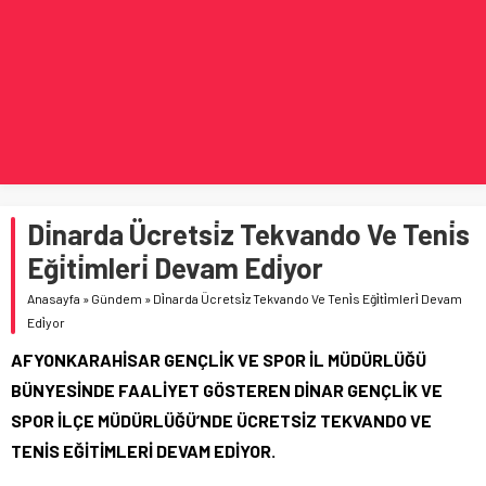
Di̇narda Ücretsi̇z Tekvando Ve Teni̇s
Eği̇ti̇mleri̇ Devam Edi̇yor
Anasayfa
»
Gündem
»
Di̇narda Ücretsi̇z Tekvando Ve Teni̇s Eği̇ti̇mleri̇ Devam
Edi̇yor
AFYONKARAHİSAR GENÇLİK VE SPOR İL MÜDÜRLÜĞÜ
BÜNYESİNDE FAALİYET GÖSTEREN DİNAR GENÇLİK VE
SPOR İLÇE MÜDÜRLÜĞÜ’NDE ÜCRETSİZ TEKVANDO VE
TENİS EĞİTİMLERİ DEVAM EDİYOR.