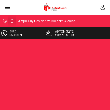
Ampul Duy Çeşitleri ve Kullanım Alanları
Telegram Grupları Nasıl Bulunur?: Telegram’da Grup Bulma
Deneyimini Sadeleştirin
AFYON
32°C
EURO
2026 Ahşap Bahçe Dekorasyonu Trendleri: Doğal ve Modern
55,1881
PARÇALI BULUTLU
Tasarım Önerileri
ALTIN
Organik Büyüme Stratejisi: Uzun Vadede Sosyal Medya
6.660,55
Başarısı Nasıl Sağlanır?
BİST
Seamless Travel Begins: Discover the Convenience of
13.779,39
Istanbul Transfer Services
DOLAR
İstanbul’da Güvenli ve Konforlu Kız Öğrenci Yurtları
47,7111
Hazır Sistem Fiyatları: Uygun Maliyetlerle Verimlilik Sağlayın
A Comprehensive Overview: Your Canada Immigration
Guide Awaits
Telsiz Ortodonti: Modern Diş Tedavisinin Yeni Yüzü
Kick.com Rraenee: Dijital Dünyada Öne Çıkan Bir İsim