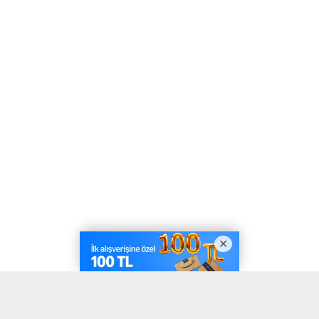
A
A
ABONE OL
+
-