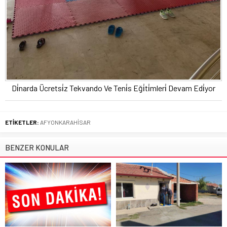
Di̇narda Ücretsi̇z Tekvando Ve Teni̇s Eği̇ti̇mleri̇ Devam Edi̇yor
ETİKETLER:
AFYONKARAHİSAR
BENZER KONULAR