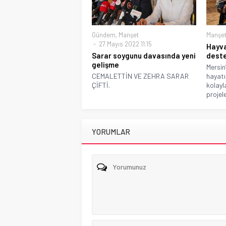
Gündem
,
Manşet
Manşe
27 Mayıs 2022 11:15
Hayva
Sarar soygunu davasında yeni
deste
gelişme
Mersin
CEMALETTİN VE ZEHRA SARAR
hayatı
ÇİFTİ.
kolayl
projele
YORUMLAR