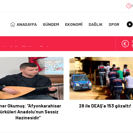
9
ANASAYFA
GÜNDEM
EKONOMİ
SAĞLIK
SPOR
atları ile Yeni Bir Hayat Başlatın
 Journey with a TDEE Calculator
 Kullanım Alanları
ıl Bulunur?: Telegram’da Grup Bulma Deneyimini Sadeleştirin
orasyonu Trendleri: Doğal ve Modern Tasarım Önerileri
jisi: Uzun Vadede Sosyal Medya Başarısı Nasıl Sağlanır?
s: Discover the Convenience of Istanbul Transfer Services
28 ile DEAŞ’a 153 gözaltı!
Afyonkarahisar TOHM ve Taşo
Konforlu Kız Öğrenci Yurtları
Belediyesi Sporcuları U17 Dü
 Uygun Maliyetlerle Verimlilik Sağlayın
Şampiyonası’nda Türkiye’y
Temsil Edecek
 Gizlilik İçin Alınması Gereken Önlemler