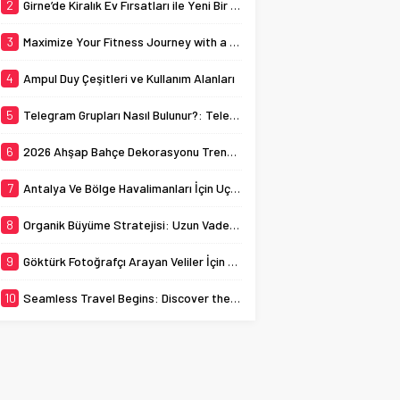
Birkaç gün içinde sahte
2
Girne’de Kiralık Ev Fırsatları ile Yeni Bir Hayat Başlatın
yöntemlerle takipçi
sayısını yükseltip
3
Maximize Your Fitness Journey with a TDEE Calculator
ardından hiçbir işlem
yapmayan hesaplar, kısa
4
Ampul Duy Çeşitleri ve Kullanım Alanları
süre sonra unutulmaya
ve yok olmaya...
5
Telegram Grupları Nasıl Bulunur?: Telegram’da Grup Bulma Deneyimini Sadeleştirin
6
2026 Ahşap Bahçe Dekorasyonu Trendleri: Doğal ve Modern Tasarım Önerileri
7
Antalya Ve Bölge Havalimanları İçin Uçak Radarı
8
Organik Büyüme Stratejisi: Uzun Vadede Sosyal Medya Başarısı Nasıl Sağlanır?
9
Göktürk Fotoğrafçı Arayan Veliler İçin Okul Kaydı Fotoğrafı Hazırlık Listesi
10
Seamless Travel Begins: Discover the Convenience of Istanbul Transfer Services