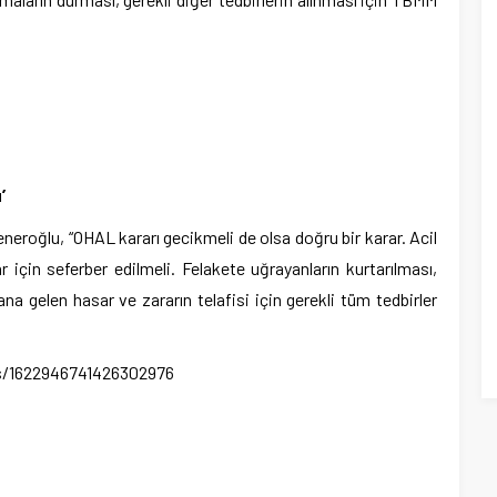
’
eneroğlu, “OHAL kararı gecikmeli de olsa doğru bir karar. Acil
 için seferber edilmeli. Felakete uğrayanların kurtarılması,
na gelen hasar ve zararın telafisi için gerekli tüm tedbirler
us/1622946741426302976