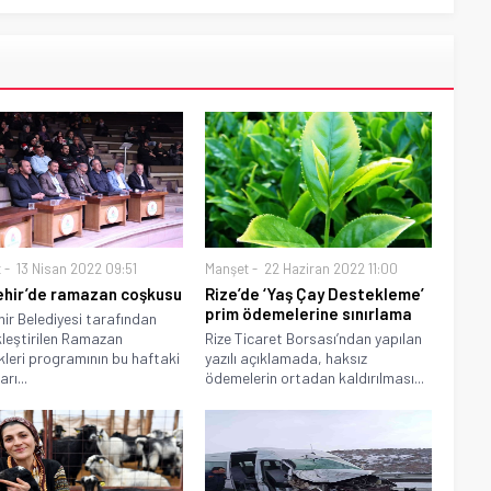
t
13 Nisan 2022 09:51
Manşet
22 Haziran 2022 11:00
hir’de ramazan coşkusu
Rize’de ‘Yaş Çay Destekleme’
prim ödemelerine sınırlama
ir Belediyesi tarafından
leştirilen Ramazan
Rize Ticaret Borsası’ndan yapılan
ikleri programının bu haftaki
yazılı açıklamada, haksız
rı...
ödemelerin ortadan kaldırılması...