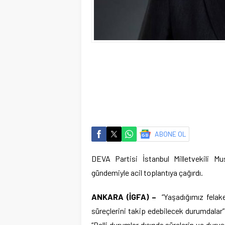
ABONE OL
DEVA Partisi İstanbul Milletvekili Mu
gündemiyle acil toplantıya çağırdı.
ANKARA (İGFA) –
“Yaşadığımız felak
süreçlerini takip edebilecek durumdalar”
“Belli durumlar dışında sürelerin ve duru