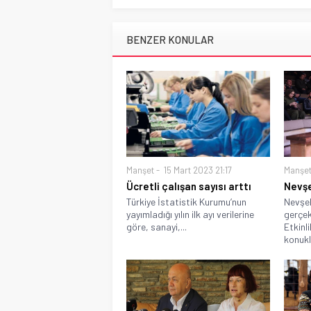
BENZER KONULAR
Manşet
15 Mart 2023 21:17
Manşe
Ücretli çalışan sayısı arttı
Nevşe
Türkiye İstatistik Kurumu’nun
Nevşeh
yayımladığı yılın ilk ayı verilerine
gerçek
göre, sanayi,...
Etkinl
konukla