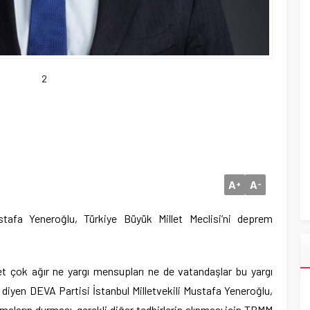
2
A
A
+
-
stafa Yeneroğlu, Türkiye Büyük Millet Meclisi’ni deprem
et çok ağır ne yargı mensupları ne de vatandaşlar bu yargı
 diyen DEVA Partisi İstanbul Milletvekili Mustafa Yeneroğlu,
şmaların durması, gerekli diğer tedbirlerin alınması için TBMM