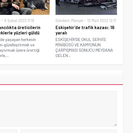
t
6 Şubat 2023 11:18
Gündem
,
Manşet
12 Mart 2022 12:17
ncılıkta üreticilerin
Eskişehir’de trafik kazası: 16
klerle yüzleri güldü
yaralı
’de yaşayan herkesin
ESKİŞEHİR’DE OKUL SERVİS
nı güzelleştirmek ve
MİNİBÜSÜ VE KAMYONUN
aştırmak üzere ürettiği
ÇARPIŞMASI SONUCU MEYDANA
rle,...
GELEN...