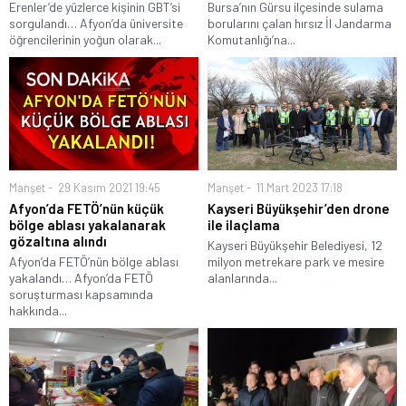
Erenler’de yüzlerce kişinin GBT’si
Bursa’nın Gürsu ilçesinde sulama
sorgulandı… Afyon’da üniversite
borularını çalan hırsız İl Jandarma
öğrencilerinin yoğun olarak...
Komutanlığı’na...
Manşet
29 Kasım 2021 19:45
Manşet
11 Mart 2023 17:18
Afyon’da FETÖ’nün küçük
Kayseri Büyükşehir’den drone
bölge ablası yakalanarak
ile ilaçlama
gözaltına alındı
Kayseri Büyükşehir Belediyesi, 12
Afyon’da FETÖ’nün bölge ablası
milyon metrekare park ve mesire
yakalandı… Afyon’da FETÖ
alanlarında...
soruşturması kapsamında
hakkında...