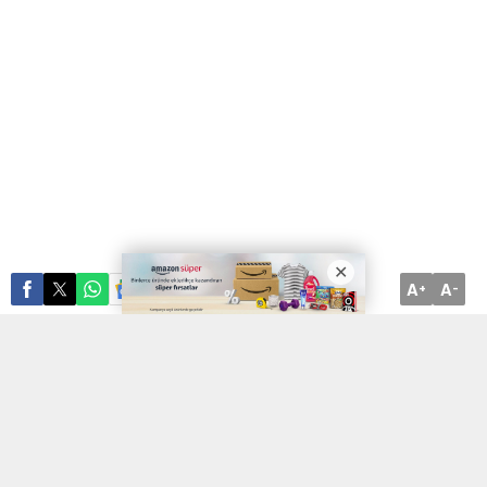
A
A
ABONE OL
+
-
Arts Magazin, YouTube kanalına yapılan yaptırımı protesto etti.
Ulusal çapta haber olan ve kamu yararı taşıyan videolar için
aylardır reklam almalarının YouTube Politikaları tarafından
engellendiğini iddia etti.
İSTANBUL (İGFA)
– Arts Magazin, YouTube kanalından kamu