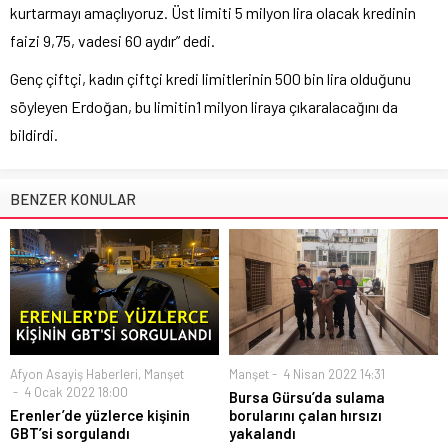
kurtarmayı amaçlıyoruz. Üst limiti 5 milyon lira olacak kredinin
faizi 9,75, vadesi 60 aydır” dedi.
Genç çiftçi, kadın çiftçi kredi limitlerinin 500 bin lira olduğunu
söyleyen Erdoğan, bu limitin1 milyon liraya çıkaralacağını da
bildirdi.
BENZER KONULAR
Afyon Asayiş Haberleri
,
Manşet
Manşet
4 Nisan 2022 14:31
4 Ocak 2022 18:00
Bursa Gürsu’da sulama
Erenler’de yüzlerce kişinin
borularını çalan hırsızı
GBT’si sorgulandı
yakalandı