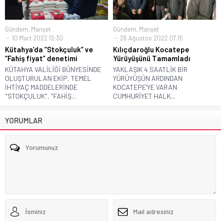
Gündem
,
Manşet
Gündem
,
Manşet
10 Mart 2022 12:30
26 Ağustos 2022 07:15
Kütahya’da “Stokçuluk” ve
Kılıçdaroğlu Kocatepe
“Fahiş fiyat” denetimi
Yürüyüşünü Tamamladı
KÜTAHYA VALİLİĞİ BÜNYESİNDE
YAKLAŞIK 4 SAATLİK BİR
OLUŞTURULAN EKİP, TEMEL
YÜRÜYÜŞÜN ARDINDAN
İHTİYAÇ MADDELERİNDE
KOCATEPE’YE VARAN
"STOKÇULUK", "FAHİŞ...
CUMHURİYET HALK...
YORUMLAR