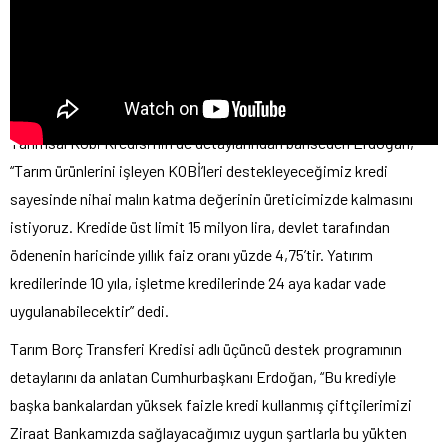
Tarımsal Kobi Kredisi’nin de detaylarından bahseden Erdoğan,
“Tarım ürünlerini işleyen KOBİ’leri destekleyeceğimiz kredi
sayesinde nihai malın katma değerinin üreticimizde kalmasını
istiyoruz. Kredide üst limit 15 milyon lira, devlet tarafından
ödenenin haricinde yıllık faiz oranı yüzde 4,75’tir. Yatırım
kredilerinde 10 yıla, işletme kredilerinde 24 aya kadar vade
uygulanabilecektir” dedi.
Tarım Borç Transferi Kredisi adlı üçüncü destek programının
detaylarını da anlatan Cumhurbaşkanı Erdoğan, “Bu krediyle
başka bankalardan yüksek faizle kredi kullanmış çiftçilerimizi
Ziraat Bankamızda sağlayacağımız uygun şartlarla bu yükten