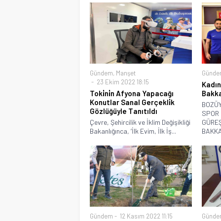
Gündem
,
Manşet
Günde
23 Ekim 2022 18:15
Kadın
Toki̇ni̇n Afyona Yapacağı
Bakka
Konutlar Sanal Gerçekli̇k
BOZÜY
Gözlüğüyle Tanıtıldı
SPOR 
Çevre, Şehircilik ve İklim Değişikliği
GÜREŞ
Bakanlığınca, ’İlk Evim, İlk İş...
BAKKA
Gündem
12 Kasım 2022 11:15
Günde