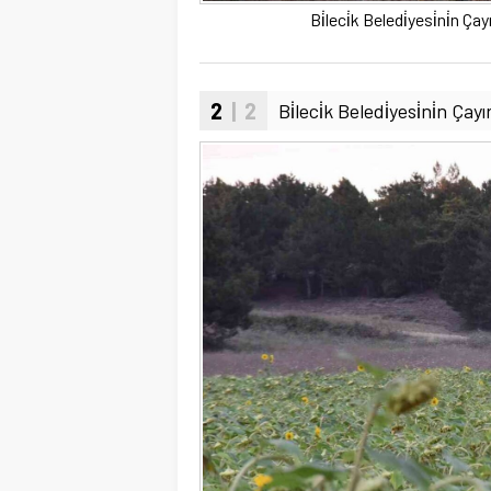
Bi̇leci̇k Beledi̇yesi̇ni̇n Ç
2
| 2
Bi̇leci̇k Beledi̇yesi̇ni̇n Ç