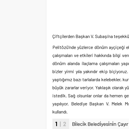
Çiftçilerden Başkan V. Subaşı’na teşekkü
Pelitözü’nde yüzlerce dönüm ayçiçeği eki
çalışmaları ve etkileri hakkında bilgi ver
dönüm alanda ilaçlama çalışmaları yapıl
bizler yirmi yıla yakındır ekip biçiyor
yaptığımız bazı tarlalarda kelebekler, kur
büyük zararlar veriyor. Yaklaşık olarak y
istedik. Sağ olsunlar onlar da hemen ge
yapılıyor. Belediye Başkan V. Melek Mı
kullandı.
1
| 2
Bi̇leci̇k Beledi̇yesi̇ni̇n Ça