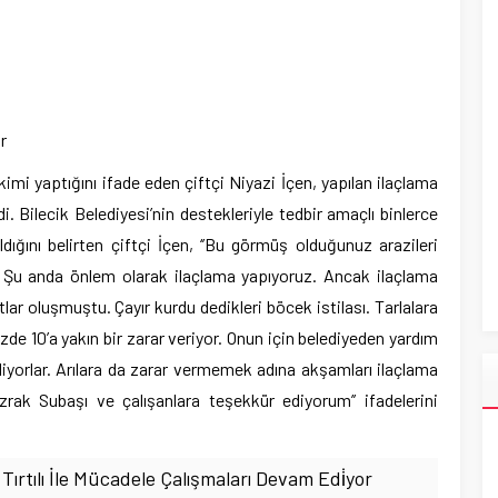
r
mi yaptığını ifade eden çiftçi Niyazi İçen, yapılan ilaçlama
di. Bilecik Belediyesi’nin destekleriyle tedbir amaçlı binlerce
dığını belirten çiftçi İçen, ‘’Bu görmüş olduğunuz arazileri
uz. Şu anda önlem olarak ilaçlama yapıyoruz. Ancak ilaçlama
tlar oluşmuştu. Çayır kurdu dedikleri böcek istilası. Tarlalara
üzde 10’a yakın bir zarar veriyor. Onun için belediyeden yardım
liyorlar. Arılara da zarar vermemek adına akşamları ilaçlama
zrak Subaşı ve çalışanlara teşekkür ediyorum’’ ifadelerini
yır Tırtılı İle Mücadele Çalışmaları Devam Edi̇yor