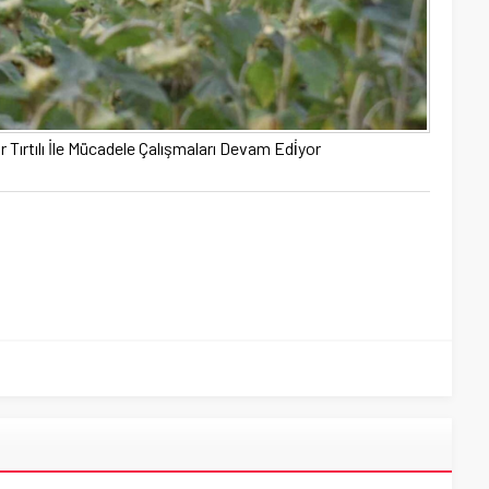
ayır Tırtılı İle Mücadele Çalışmaları Devam Edi̇yor