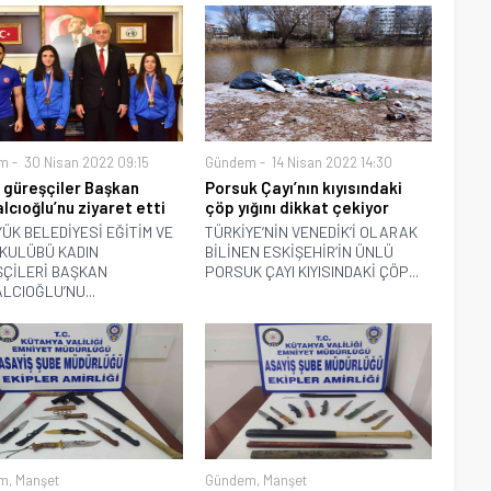
m
30 Nisan 2022 09:15
Gündem
14 Nisan 2022 14:30
 güreşçiler Başkan
Porsuk Çayı’nın kıyısındaki
lcıoğlu’nu ziyaret etti
çöp yığını dikkat çekiyor
ÜK BELEDİYESİ EĞİTİM VE
TÜRKİYE’NİN VENEDİK’İ OLARAK
KULÜBÜ KADIN
BİLİNEN ESKİŞEHİR’İN ÜNLÜ
ÇİLERİ BAŞKAN
PORSUK ÇAYI KIYISINDAKİ ÇÖP...
LCIOĞLU’NU...
m
,
Manşet
Gündem
,
Manşet