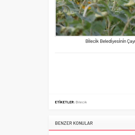
Bi̇leci̇k Beledi̇yesi̇ni̇n Ç
ETİKETLER:
Bilecik
BENZER KONULAR