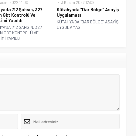
asım 2022 14:00
3 Kasım 2022 12:09
yada 712 Şahsın, 327
Kütahyada “Dar Bölge” Asayi̇ş
n Gbt Kontrolü Ve
Uygulaması
̇mi̇ Yapıldı
KÜTAHYA’DA “DAR BÖLGE” ASAYİŞ
YA’DA 712 ŞAHSIN, 327
UYGULAMASI
N GBT KONTROLÜ VE
İMİ YAPILDI