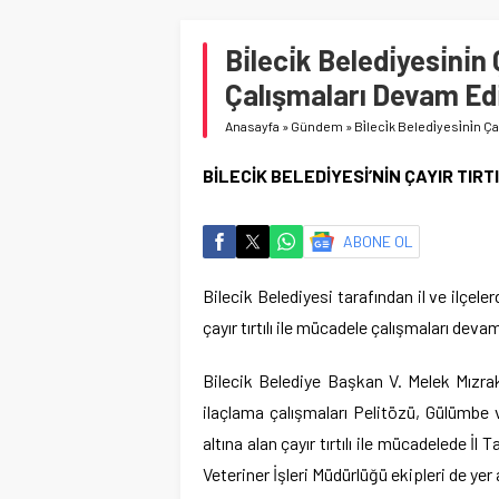
Bi̇leci̇k Beledi̇yesi̇ni̇
Çalışmaları Devam Edi
Anasayfa
»
Gündem
»
Bi̇leci̇k Beledi̇yesi̇ni̇n
BİLECİK BELEDİYESİ’NİN ÇAYIR TIR
ABONE OL
Bilecik Belediyesi tarafından il ve ilçel
çayır tırtılı ile mücadele çalışmaları deva
Bilecik Belediye Başkan V. Melek Mızr
ilaçlama çalışmaları Pelitözü, Gülümbe 
altına alan çayır tırtılı ile mücadelede 
Veteriner İşleri Müdürlüğü ekipleri de yer 