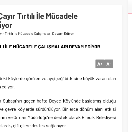
n Çayır Tırtılı İle Mücadele
̇yor
 Çayır Tırtılı İle Mücadele Çalışmaları Devam Edi̇yor
TILI İLE MÜCADELE ÇALIŞMALARI DEVAM EDİYOR
A
A
+
-
erdeki köylerde görülen ve ayçiçeği bitkisine büyük zararı olan
m ediyor.
ak Subaşı’nın geçen hafta Beyce Köy’ünde başlatmış olduğu
ve çevre köylerde sürdürülüyor. Binlerce dönüm alanı etkisi
İl Tarım ve Orman Müdürlüğü’ne destek olarak Bilecik Belediyesi
alarak, çiftçilere destek sağlanıyor.