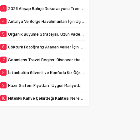
ev sahipliği yapmaktadır.
busy streets can
Bu bağlamda, İstanbul
3
2026 Ahşap Bahçe Dekorasyonu Trendleri: Doğal ve Modern Tasarım Önerileri
sometimes...
kız öğrenci yurtları, genç
kadınların...
4
Antalya Ve Bölge Havalimanları İçin Uçak Radarı
5
Organik Büyüme Stratejisi: Uzun Vadede Sosyal Medya Başarısı Nasıl Sağlanır?
6
Göktürk Fotoğrafçı Arayan Veliler İçin Okul Kaydı Fotoğrafı Hazırlık Listesi
7
Seamless Travel Begins: Discover the Convenience of Istanbul Transfer Services
8
İstanbul’da Güvenli ve Konforlu Kız Öğrenci Yurtları
9
Hazır Sistem Fiyatları: Uygun Maliyetlerle Verimlilik Sağlayın
10
Nitelikli Kahve Çekirdeği Kalitesi Nereden Anlaşılır?