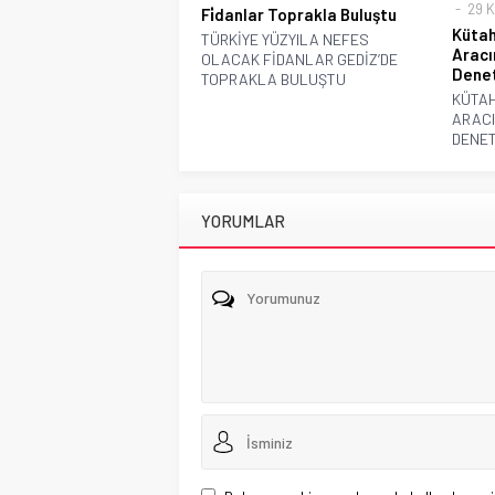
29 K
Fi̇danlar Toprakla Buluştu
Kütah
TÜRKİYE YÜZYILA NEFES
Aracı
OLACAK FİDANLAR GEDİZ’DE
Deneti
TOPRAKLA BULUŞTU
KÜTAH
ARACI
DENET
YORUMLAR