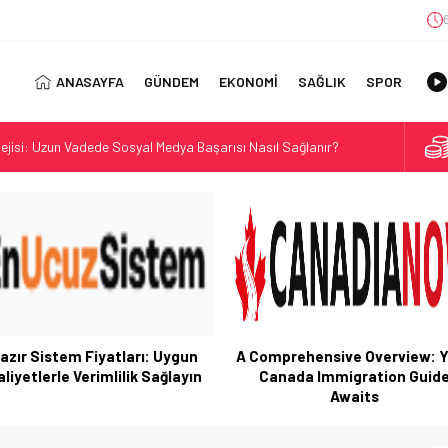
ANASAYFA
GÜNDEM
EKONOMİ
SAĞLIK
SPOR
jisi: Uzun Vadede Sosyal Medya Başarısı Nasıl Sağlanır?
s: Discover the Convenience of Istanbul Transfer Services
Konforlu Kız Öğrenci Yurtları
 Uygun Maliyetlerle Verimlilik Sağlayın
view: Your Canada Immigration Guide Awaits
rn Diş Tedavisinin Yeni Yüzü
ital Dünyada Öne Çıkan Bir İsim
 Kullanım Alanları
azır Sistem Fiyatları: Uygun
A Comprehensive Overview: 
ıl Bulunur?: Telegram’da Grup Bulma Deneyimini Sadeleştirin
liyetlerle Verimlilik Sağlayın
Canada Immigration Guid
Awaits
orasyonu Trendleri: Doğal ve Modern Tasarım Önerileri