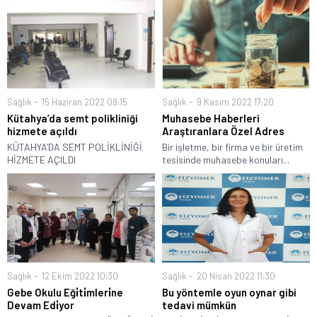
Sağlık
15 Haziran 2022 09:15
Sağlık
9 Kasım 2022 17:20
Kütahya’da semt polikliniği
Muhasebe Haberleri
hizmete açıldı
Araştıranlara Özel Adres
KÜTAHYA’DA SEMT POLİKLİNİĞİ
Bir işletme, bir firma ve bir üretim
HİZMETE AÇILDI
tesisinde muhasebe konuları...
Sağlık
12 Ekim 2022 10:30
Sağlık
20 Nisan 2022 11:30
Gebe Okulu Eği̇ti̇mleri̇ne
Bu yöntemle oyun oynar gibi
Devam Edi̇yor
tedavi mümkün