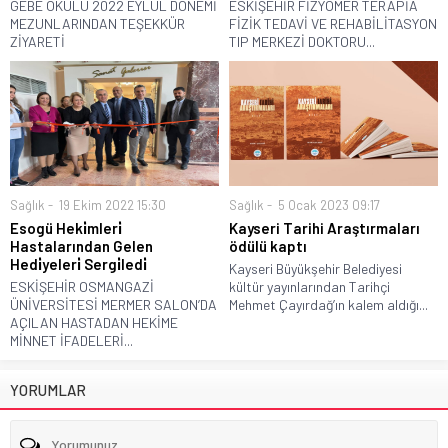
GEBE OKULU 2022 EYLÜL DÖNEMİ
ESKİŞEHİR FİZYOMER TERAPİA
MEZUNLARINDAN TEŞEKKÜR
FİZİK TEDAVİ VE REHABİLİTASYON
ZİYARETİ
TIP MERKEZİ DOKTORU...
Sağlık
19 Ekim 2022 15:30
Sağlık
5 Ocak 2023 09:17
Esogü Heki̇mleri̇
Kayseri Tarihi Araştırmaları
Hastalarından Gelen
ödülü kaptı
Hedi̇yeleri̇ Sergi̇ledi̇
Kayseri Büyükşehir Belediyesi
ESKİŞEHİR OSMANGAZİ
kültür yayınlarından Tarihçi
ÜNİVERSİTESİ MERMER SALON’DA
Mehmet Çayırdağ’ın kalem aldığı...
AÇILAN HASTADAN HEKİME
MİNNET İFADELERİ...
YORUMLAR