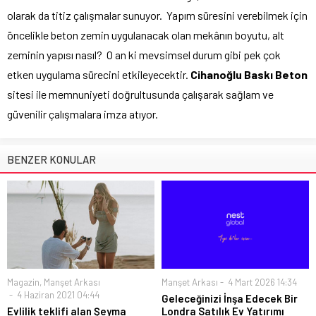
olarak da titiz çalışmalar sunuyor. Yapım süresini verebilmek için
öncelikle beton zemin uygulanacak olan mekânın boyutu, alt
zeminin yapısı nasıl? O an ki mevsimsel durum gibi pek çok
etken uygulama sürecini etkileyecektir.
Cihanoğlu Baskı Beton
sitesi ile memnuniyeti doğrultusunda çalışarak sağlam ve
güvenilir çalışmalara imza atıyor.
BENZER KONULAR
Magazin
,
Manşet Arkası
Manşet Arkası
4 Mart 2026 14:34
4 Haziran 2021 04:44
Geleceğinizi İnşa Edecek Bir
Evlilik teklifi alan Şeyma
Londra Satılık Ev Yatırımı