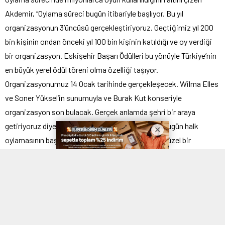
Akdemir, “Oylama süreci bugün itibariyle başlıyor. Bu yıl
organizasyonun 3’üncüsü gerçekleştiriyoruz. Geçtiğimiz yıl 200
bin kişinin ondan önceki yıl 100 bin kişinin katıldığı ve oy verdiği
bir organizasyon. Eskişehir Başarı Ödülleri bu yönüyle Türkiye’nin
en büyük yerel ödül töreni olma özelliği taşıyor.
Organizasyonumuz 14 Ocak tarihinde gerçekleşecek. Wilma Elles
ve Soner Yüksel’in sunumuyla ve Burak Kut konseriyle
organizasyon son bulacak. Gerçek anlamda şehri bir araya
getiriyoruz diye bilirim. Keyifli bir süreç ilerliyor. Bugün halk
oylamasının başlamasıyla birlikte 14 Ocak’ta çok güzel bir
organizasyonla tekrar karşınızda olacağız” ifadelerini kullandı.
“Sürprizlerle dolu bir organizasyon”
Adaylık başvurularının hala ‘www.eskisehirbasariodulleri.com’
üzerinden yapılabildiğini söyleyen Akdemir, halk oylamasının 25
Aralık Pazar günü saat 23.59’da son bulacağını dile getirdi. Ödül