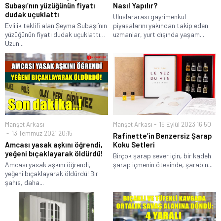
Subaşı’nın yüzüğünün fiyatı
Nasıl Yapılır?
dudak uçuklattı
Uluslararası gayrimenkul
Evlilik teklifi alan Şeyma Subaşı’nın
piyasalarını yakından takip eden
yüzüğünün fiyatı dudak uçuklattı…
uzmanlar, yurt dışında yaşam...
Uzun...
Manşet Arkası
Manşet Arkası
15 Eylül 2023 16:50
13 Temmuz 2021 20:15
Rafinette’in Benzersiz Şarap
Amcası yasak aşkını öğrendi,
Koku Setleri
yeğeni bıçaklayarak öldürdü!
Birçok şarap sever için, bir kadeh
Amcası yasak aşkını öğrendi,
şarap içmenin ötesinde, şarabın...
yeğeni bıçaklayarak öldürdü! Bir
şahıs, daha...