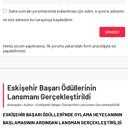
Daha sonraki yorumlarımda kullanılması için adım, e-posta adresim
ve site adresim bu tarayıcıya kaydedilsin.
Henüz yorum yapılmamış. İlk yorumu yukarıdaki form aracılığıyla siz
yapabilirsiniz.
Eski̇şehi̇r Başarı Ödülleri̇ni̇n
Lansmanı Gerçekleşti̇ri̇ldi̇
Anasayfa
»
Kültür
»
Eski̇şehi̇r Başarı Ödülleri̇ni̇n Lansmanı Gerçekleşti̇ri̇ldi̇
ESKİŞEHİR BAŞARI ÖDÜLLERİ’NDE OYLAMA HEYECANININ
BAŞLAMASININ ARDINDAN LANSMAN GERÇEKLEŞTİRİLDİ.