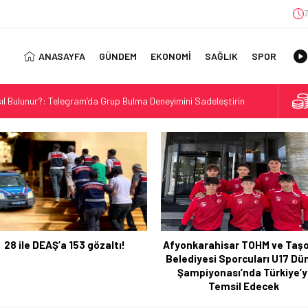
7
ANASAYFA
GÜNDEM
EKONOMİ
SAĞLIK
SPOR
ıl Bulunur?: Telegram’da Grup Bulma Deneyimini Sadeleştirin
orasyonu Trendleri: Doğal ve Modern Tasarım Önerileri
jisi: Uzun Vadede Sosyal Medya Başarısı Nasıl Sağlanır?
s: Discover the Convenience of Istanbul Transfer Services
Konforlu Kız Öğrenci Yurtları
 Uygun Maliyetlerle Verimlilik Sağlayın
view: Your Canada Immigration Guide Awaits
28 ile DEAŞ’a 153 gözaltı!
Afyonkarahisar TOHM ve Taşo
rn Diş Tedavisinin Yeni Yüzü
Belediyesi Sporcuları U17 Dü
ital Dünyada Öne Çıkan Bir İsim
Şampiyonası’nda Türkiye’y
Temsil Edecek
 Kullanım Alanları