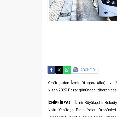
ABONE OL
Yenifoça’dan İzmir Otogarı, Aliağa ve F
Nisan 2023 Pazar gününden itibaren başl
İZMİR (İGFA) –
İzmir Büyükşehir Belediy
No’lu Yenifoça Birlik Yolcu Otobüsler
kooperatif yöneticileri ve Foça Esnaf 