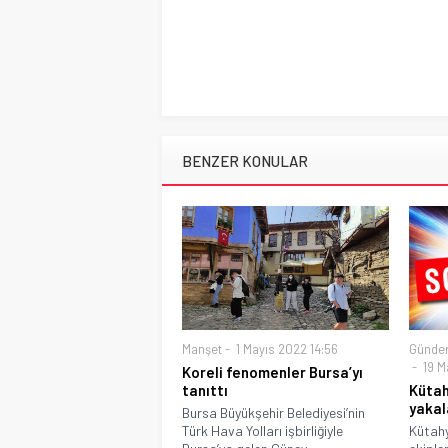
BENZER KONULAR
Manşet
1 Mayıs 2022 14:56
Günde
19 M
Koreli fenomenler Bursa’yı
tanıttı
Kütah
yakala
Bursa Büyükşehir Belediyesi’nin
Türk Hava Yolları işbirliğiyle
Kütahy