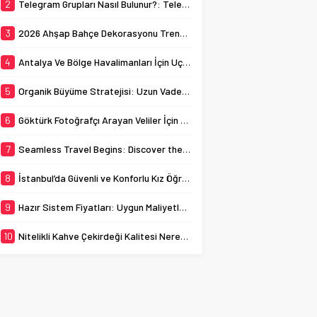
her yıl binlerce öğrenciye
2
Telegram Grupları Nasıl Bulunur?: Telegram’da Grup Bulma Deneyimini Sadeleştirin
navigating through its
ev sahipliği yapmaktadır.
busy streets can
Bu bağlamda, İstanbul
3
2026 Ahşap Bahçe Dekorasyonu Trendleri: Doğal ve Modern Tasarım Önerileri
sometimes...
kız öğrenci yurtları, genç
kadınların...
4
Antalya Ve Bölge Havalimanları İçin Uçak Radarı
5
Organik Büyüme Stratejisi: Uzun Vadede Sosyal Medya Başarısı Nasıl Sağlanır?
6
Göktürk Fotoğrafçı Arayan Veliler İçin Okul Kaydı Fotoğrafı Hazırlık Listesi
7
Seamless Travel Begins: Discover the Convenience of Istanbul Transfer Services
8
İstanbul’da Güvenli ve Konforlu Kız Öğrenci Yurtları
9
Hazır Sistem Fiyatları: Uygun Maliyetlerle Verimlilik Sağlayın
10
Nitelikli Kahve Çekirdeği Kalitesi Nereden Anlaşılır?