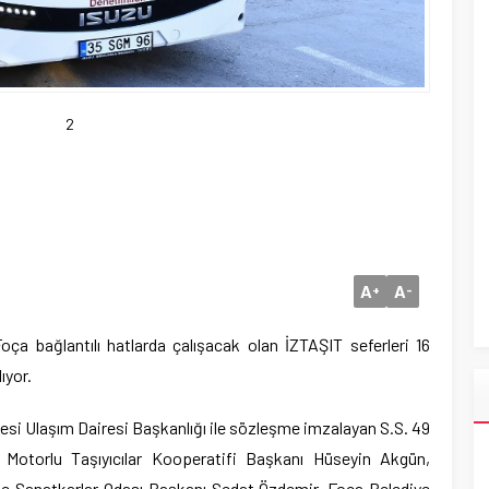
2
A
A
+
-
oça bağlantılı hatlarda çalışacak olan İZTAŞIT seferleri 16
ıyor.
esi Ulaşım Dairesi Başkanlığı ile sözleşme imzalayan S.S. 49
i Motorlu Taşıyıcılar Kooperatifi Başkanı Hüseyin Akgün,
ve Sanatkarlar Odası Başkanı Sedat Özdemir, Foça Belediye