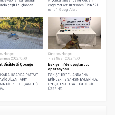
rince yapılan çalışmalar
Afyonkarahisar’da kurdukları
nda çeşitli suçlardan...
çağrı merkezi üzerinden 5 bin 321
esnafı, Google’da...
m
,
Manşet
Gündem
,
Manşet
emmuz 2022 10:30
22 Nisan 2022 11:30
 Bi̇si̇kletli̇ Çocuğu
Eskişehir’de uyuşturucu
ı
operasyonu
KARAHİSAR’DA PATPAT
ESKİŞEHİR’DE JANDARMA
TABİR DİLEN TARIM
EKİPLERİ, 2 ŞAHSIN EVLERİNDE
NIN BİSİKLETE ÇARPTIĞI
UYUŞTURUCU SATTIĞI BİLGİSİ
A...
ÜZERİNE...