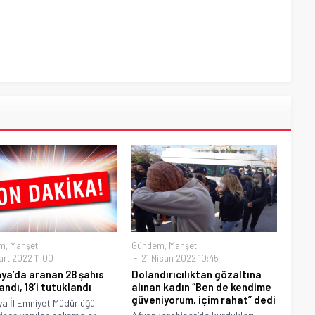
m
,
Manşet
Gündem
,
Manşet
art 2022 11:00
21 Nisan 2022 10:45
ya’da aranan 28 şahıs
Dolandırıcılıktan gözaltına
ndı, 18’i tutuklandı
alınan kadın “Ben de kendime
güveniyorum, içim rahat” dedi
a İl Emniyet Müdürlüğü