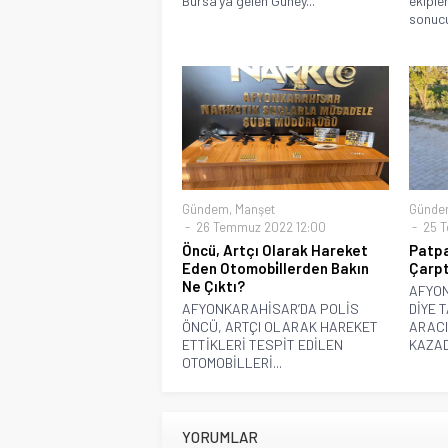
Bursa’ya gelen Güney...
ekiple
sonucu
Gündem
,
Manşet
Günde
26 Temmuz 2022 12:00
25 T
Öncü, Artçı Olarak Hareket
Patpat
Eden Otomobi̇llerden Bakın
Çarpt
Ne Çıktı?
AFYON
AFYONKARAHİSAR’DA POLİS
DİYE 
ÖNCÜ, ARTÇI OLARAK HAREKET
ARACI
ETTİKLERİ TESPİT EDİLEN
KAZAD
OTOMOBİLLERİ...
YORUMLAR