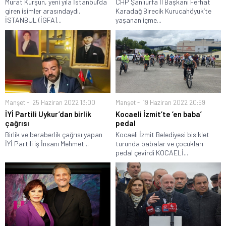
Murat Kurşun, yeni yıla İstanbul’da
CHP Şanlıurfa İl Başkanı Ferhat
giren isimler arasındaydı.
Karadağ Birecik Kurucahöyük’te
İSTANBUL (İGFA)...
yaşanan içme...
Manşet
25 Haziran 2022 13:00
Manşet
19 Haziran 2022 20:59
İYİ Partili Uykur’dan birlik
Kocaeli İzmit’te ‘en baba’
çağrısı
pedal
Birlik ve beraberlik çağrısı yapan
Kocaeli İzmit Belediyesi bisiklet
İYİ Partili iş İnsanı Mehmet...
turunda babalar ve çocukları
pedal çevirdi KOCAELİ...