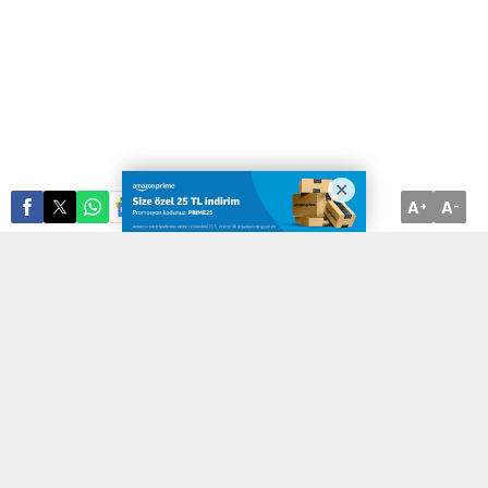
A
A
ABONE OL
+
-
Afyon’da yük treni
kamyona çarptı, faciadan dönüldü… Afyon’un
Sandıklı ilçesinde bir yük treni kamyonete çarptı. Kaza esnasında
şoför Ahmet Başpınar yaralandı.
Olay, saat 06.00 civarında Afyon yolu üzerinde bulunan bir
hemzeminde gerçekleşti. Denizli yönünden Afyon’a doğru yük
taşıyan makinist Yasin Ayatan kontrolünde bulunan tren Ahmet
Başpınar
hakimiyetinde olan bir kamyonete çarptı. Kazanın etki