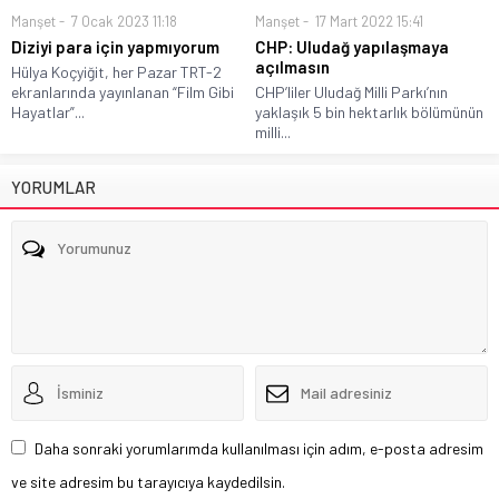
Manşet
7 Ocak 2023 11:18
Manşet
17 Mart 2022 15:41
Diziyi para için yapmıyorum
CHP: Uludağ yapılaşmaya
açılmasın
Hülya Koçyiğit, her Pazar TRT-2
ekranlarında yayınlanan “Film Gibi
CHP’liler Uludağ Milli Parkı’nın
Hayatlar”...
yaklaşık 5 bin hektarlık bölümünün
milli...
YORUMLAR
Daha sonraki yorumlarımda kullanılması için adım, e-posta adresim
ve site adresim bu tarayıcıya kaydedilsin.