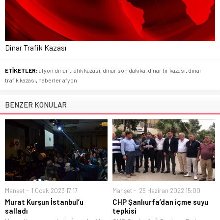
Dinar Trafik Kazası
ETİKETLER:
afyon dinar trafik kazası
,
dinar son dakika
,
dinar tır kazası
,
dinar
trafik kazası
,
haberler afyon
BENZER KONULAR
Manşet
1 Ocak 2023 17:17
Manşet
25 Haziran 2022 15:00
Murat Kurşun İstanbul’u
CHP Şanlıurfa’dan içme suyu
salladı
tepkisi