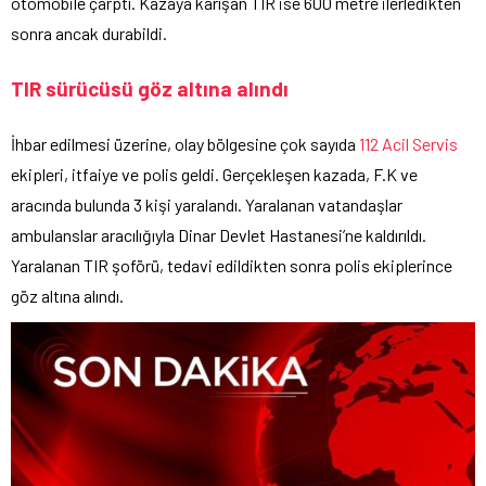
otomobile çarptı. Kazaya karışan TIR ise 600 metre ilerledikten
sonra ancak durabildi.
TIR sürücüsü göz altına alındı
İhbar edilmesi üzerine, olay bölgesine çok sayıda
112 Acil Servis
ekipleri, itfaiye ve polis geldi. Gerçekleşen kazada, F.K ve
aracında bulunda 3 kişi yaralandı. Yaralanan vatandaşlar
ambulanslar aracılığıyla Dinar Devlet Hastanesi’ne kaldırıldı.
Yaralanan TIR şoförü, tedavi edildikten sonra polis ekiplerince
göz altına alındı.