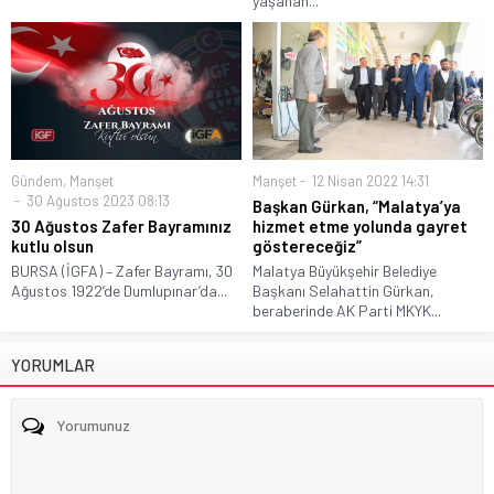
yaşanan...
Gündem
,
Manşet
Manşet
12 Nisan 2022 14:31
30 Ağustos 2023 08:13
Başkan Gürkan, “Malatya’ya
30 Ağustos Zafer Bayramınız
hizmet etme yolunda gayret
kutlu olsun
göstereceğiz”
BURSA (İGFA) – Zafer Bayramı, 30
Malatya Büyükşehir Belediye
Ağustos 1922’de Dumlupınar’da...
Başkanı Selahattin Gürkan,
beraberinde AK Parti MKYK...
YORUMLAR