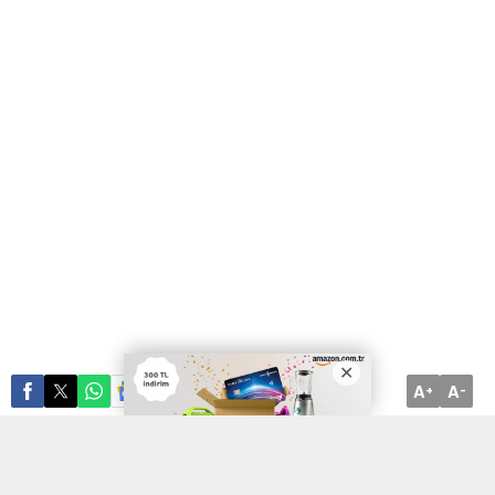
A
A
ABONE OL
+
-
Mardin Artuklu Belediyesi ekipleri, AFAD ile koordineli bir şekilde
deprem bölgesine yaşam malzemesi ve iş makinası sevkiyatını