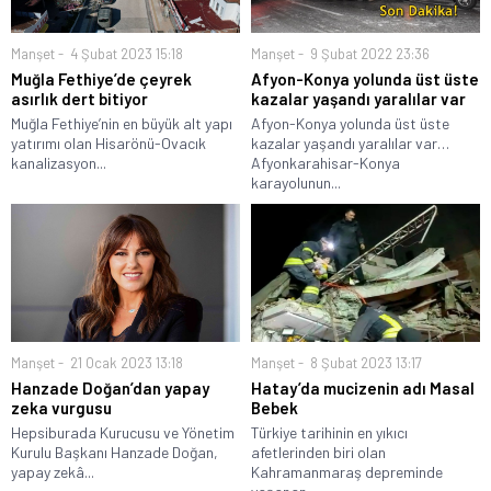
Manşet
4 Şubat 2023 15:18
Manşet
9 Şubat 2022 23:36
Muğla Fethiye’de çeyrek
Afyon-Konya yolunda üst üste
asırlık dert bitiyor
kazalar yaşandı yaralılar var
Muğla Fethiye’nin en büyük alt yapı
Afyon-Konya yolunda üst üste
yatırımı olan Hisarönü-Ovacık
kazalar yaşandı yaralılar var…
kanalizasyon...
Afyonkarahisar-Konya
karayolunun...
Manşet
21 Ocak 2023 13:18
Manşet
8 Şubat 2023 13:17
Hanzade Doğan’dan yapay
Hatay’da mucizenin adı Masal
zeka vurgusu
Bebek
Hepsiburada Kurucusu ve Yönetim
Türkiye tarihinin en yıkıcı
Kurulu Başkanı Hanzade Doğan,
afetlerinden biri olan
yapay zekâ...
Kahramanmaraş depreminde