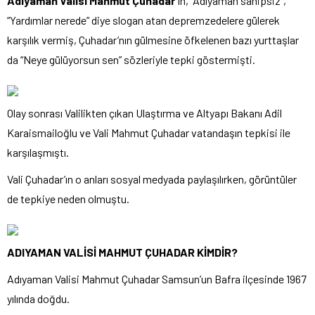
Adıyaman Valisi Mahmut Çuhadar’
ın, “Adıyaman sahipsiz”,
“Yardımlar nerede” diye slogan atan depremzedelere gülerek
karşılık vermiş, Çuhadar’nın gülmesine öfkelenen bazı yurttaşlar
da “Neye gülüyorsun sen” sözleriyle tepki göstermişti.
Olay sonrası Valilikten çıkan Ulaştırma ve Altyapı Bakanı Adil
Karaismailoğlu ve Vali Mahmut Çuhadar vatandaşın tepkisi ile
karşılaşmıştı.
Vali Çuhadar’ın o anları sosyal medyada paylaşılırken, görüntüler
de tepkiye neden olmuştu.
ADIYAMAN VALİSİ MAHMUT ÇUHADAR KİMDİR?
Adıyaman Valisi Mahmut Çuhadar Samsun’un Bafra ilçesinde 1967
yılında doğdu.