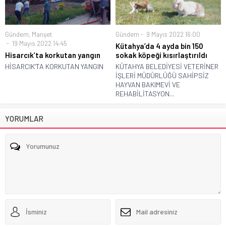
Gündem
,
Manşet
Gündem
9 Mayıs 2022 16:00
19 Mayıs 2022 14:45
Kütahya’da 4 ayda bin 150
Hisarcık’ta korkutan yangın
sokak köpeği kısırlaştırıldı
HİSARCIK’TA KORKUTAN YANGIN
KÜTAHYA BELEDİYESİ VETERİNER
İŞLERİ MÜDÜRLÜĞÜ SAHİPSİZ
HAYVAN BAKIMEVİ VE
REHABİLİTASYON...
YORUMLAR