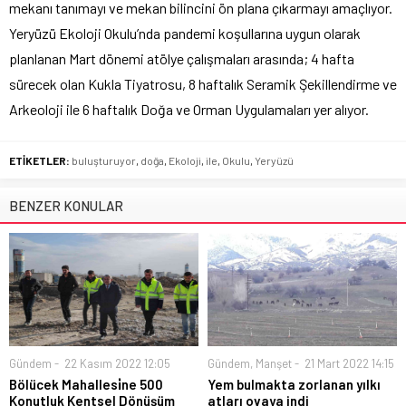
mekanı tanımayı ve mekan bilincini ön plana çıkarmayı amaçlıyor.
Yeryüzü Ekoloji Okulu’nda pandemi koşullarına uygun olarak
planlanan Mart dönemi atölye çalışmaları arasında; 4 hafta
sürecek olan Kukla Tiyatrosu, 8 haftalık Seramik Şekillendirme ve
Arkeoloji ile 6 haftalık Doğa ve Orman Uygulamaları yer alıyor.
ETİKETLER:
buluşturuyor
,
doğa
,
Ekoloji
,
ile
,
Okulu
,
Yeryüzü
BENZER KONULAR
Gündem
22 Kasım 2022 12:05
Gündem
,
Manşet
21 Mart 2022 14:15
Bölücek Mahallesi̇ne 500
Yem bulmakta zorlanan yılkı
Konutluk Kentsel Dönüşüm
atları ovaya indi