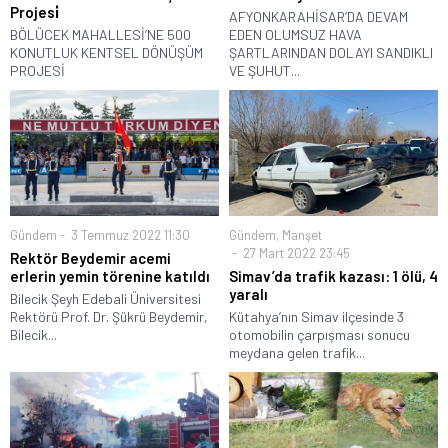
Projesi̇
AFYONKARAHİSAR’DA DEVAM
BÖLÜCEK MAHALLESİ’NE 500
EDEN OLUMSUZ HAVA
KONUTLUK KENTSEL DÖNÜŞÜM
ŞARTLARINDAN DOLAYI SANDIKLI
PROJESİ
VE ŞUHUT...
Gündem
3 Temmuz 2022 11:30
Gündem
,
Manşet
27 Mart 2022 23:45
Rektör Beydemir acemi
erlerin yemin törenine katıldı
Simav’da trafik kazası: 1 ölü, 4
yaralı
Bilecik Şeyh Edebali Üniversitesi
Rektörü Prof. Dr. Şükrü Beydemir,
Kütahya’nın Simav ilçesinde 3
Bilecik...
otomobilin çarpışması sonucu
meydana gelen trafik...