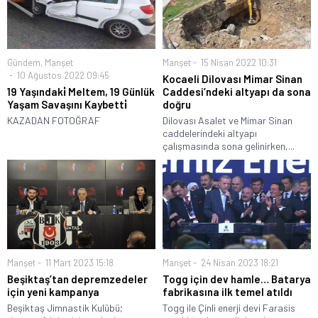
Gündem
,
Manşet
Manşet
15 Nisan 2022 10:31
10 Ağustos 2022 09:45
Kocaeli Dilovası Mimar Sinan
19 Yaşındaki̇ Meltem, 19 Günlük
Caddesi’ndeki altyapı da sona
Yaşam Savaşını Kaybetti̇
doğru
KAZADAN FOTOĞRAF
Dilovası Asalet ve Mimar Sinan
caddelerindeki altyapı
çalışmasında sona gelinirken,...
Manşet
11 Mart 2023 15:18
Manşet
24 Nisan 2023 18:21
Beşiktaş’tan depremzedeler
Togg için dev hamle… Batarya
için yeni kampanya
fabrikasına ilk temel atıldı
Beşiktaş Jimnastik Kulübü;
Togg ile Çinli enerji devi Farasis