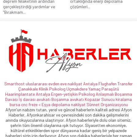
deprem felaketinin ardından
ortaklığında enerji depolama
gerçekleştirdiği yardımlar ve
çözümleri...
“Bırakmam...
Smarthost
uluslararası evden eve nakliyat
Antalya Flughafen Transfer
Çanakkale Klinik Psikolog
Uçmakdere Yamaç Paraşütü
Haarimplantate
Antalya Ergen-yetişkin Psikolog
Anlaşmalı Boşanma
Davası
İş davası avukatı
Boşanma avukatı
Kopazar
Sunucu kiralama
bursa cnc freze <
Eşya depolama
nakliyat
Sünnet Organizasyonu
Afyon'un nabzını tutan, yerel ve güncel haberlerin kaliteli adresi Afyon
Haberler, Afyonkarahisar ve çevresindeki son dakika gelişmelerini
anında okuyucularına ulaştırıyor. Afyon haberleriyle dolu olan sitemiz,
şehrin tüm önemli olaylarına ışık tutuyor. Siyasetten ekonomiye,
kültürel etkinliklerden spor dünyasına kadar geniş bir yelpazede
haberleri sizin için derliyoruz. Afyon son dakika haberleriyle her zaman