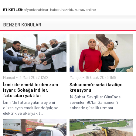
ETİKETLER:
afyonkarahisar
,
haber
,
hazırlık
,
kursu
,
online
BENZER KONULAR
Manşet
3 Mart 2022 12:12
Manşet
16 Ocak 2023 11:18
İzmir’de emeklilerden zam
Şahsenem’e seksi kraliçe
isyanı: Sokağa indiler,
kreasyonu
faturaları yaktılar
14 Şubat Sevgililer Günü’nde
İzmir’de fatura yakma eylemi
sevenleri 90’lar Şahsenem’i
düzenleyen emekliler doğalgaz,
sahnede güzellik uzmanı...
elektrik ve akaryakıt...