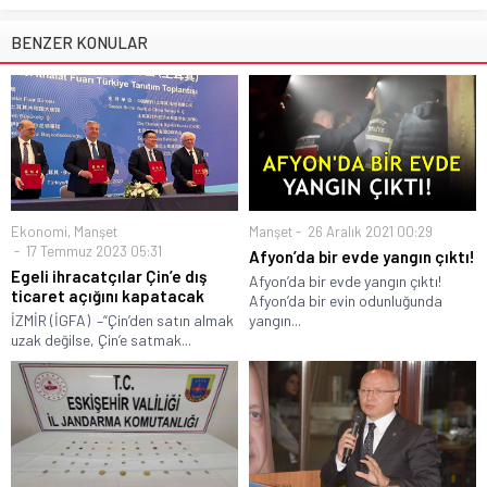
BENZER KONULAR
Ekonomi
,
Manşet
Manşet
26 Aralık 2021 00:29
17 Temmuz 2023 05:31
Afyon’da bir evde yangın çıktı!
Egeli ihracatçılar Çin’e dış
Afyon’da bir evde yangın çıktı!
ticaret açığını kapatacak
Afyon’da bir evin odunluğunda
İZMİR (İGFA) –“Çin’den satın almak
yangın...
uzak değilse, Çin’e satmak...