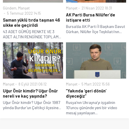
Gündem
,
Manşet
Manşet
21 Nisan 2022 18:31
5 Temmuz 2022 14:15
AK Parti Bursa Nilüfer’de
Saman yüklü tırda taşınan 46
istişare etti
sikke ele geçirildi
Bursa’da AK Parti İl Başkanı Davut
43 ADET GÜMÜŞ RENKTE VE 3
Gürkan, Nilüfer İlçe Teşkilatı’nın...
ADET ALTIN RENGİNDE TOPLAM...
Manşet
8 Eylül 2021 06:12
Manşet
5 Mart 2022 15:56
Uğur Önür kimdir? Uğur Önür
“Yakında ‘geri dönün’
nereli ve kaç yaşında?
diyeceğiz”
Uğur Önür kimdir? Uğur Önür 1987
Rusya’nın Ukrayna’yı işgalinin
yılında Burdur’un Çeltikçi ilçesine...
10’uncu gününde yeni bir video
mesaj yayınlayan...