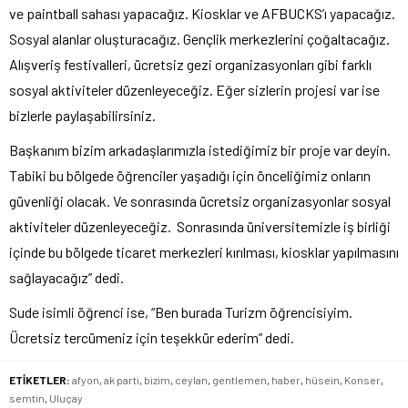
ve paintball sahası yapacağız. Kiosklar ve AFBUCKS’ı yapacağız.
Sosyal alanlar oluşturacağız. Gençlik merkezlerini çoğaltacağız.
Alışveriş festivalleri, ücretsiz gezi organizasyonları gibi farklı
sosyal aktiviteler düzenleyeceğiz. Eğer sizlerin projesi var ise
bizlerle paylaşabilirsiniz.
Başkanım bizim arkadaşlarımızla istediğimiz bir proje var deyin.
Tabiki bu bölgede öğrenciler yaşadığı için önceliğimiz onların
güvenliği olacak. Ve sonrasında ücretsiz organizasyonlar sosyal
aktiviteler düzenleyeceğiz. Sonrasında üniversitemizle iş birliği
içinde bu bölgede ticaret merkezleri kırılması, kiosklar yapılmasını
sağlayacağız” dedi.
Sude isimli öğrenci ise, “Ben burada Turizm öğrencisiyim.
Ücretsiz tercümeniz için teşekkür ederim” dedi.
ETİKETLER:
afyon
,
ak parti
,
bizim
,
ceylan
,
gentlemen
,
haber
,
hüsein
,
Konser
,
semtin
,
Uluçay