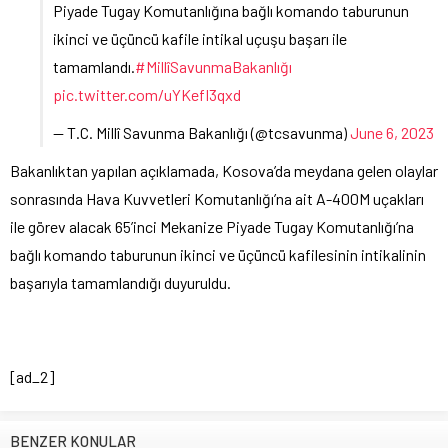
Piyade Tugay Komutanlığına bağlı komando taburunun
ikinci ve üçüncü kafile intikal uçuşu başarı ile
tamamlandı.
#MillîSavunmaBakanlığı
pic.twitter.com/uYKefl3qxd
— T.C. Millî Savunma Bakanlığı (@tcsavunma)
June 6, 2023
Bakanlıktan yapılan açıklamada, Kosova’da meydana gelen olaylar
sonrasında Hava Kuvvetleri Komutanlığı’na ait A-400M uçakları
ile görev alacak 65’inci Mekanize Piyade Tugay Komutanlığı’na
bağlı komando taburunun ikinci ve üçüncü kafilesinin intikalinin
başarıyla tamamlandığı duyuruldu.
[ad_2]
BENZER KONULAR