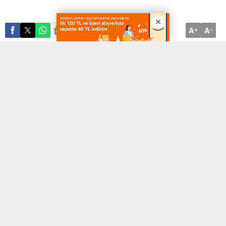
A
A
ABONE OL
+
-
[ad_1]
BURSA (İGFA) –
BUFSAD ‘Osman Önder Sergi ve Gösteri
Salonu’nda gerçekleşen etkinliğe BUFSAD Başkanı Serpil Savaş,
İpek Lions Başkanı ve Memleket Partisi Nilüfer İlçe Bakanı Nazan
Bozan, son dönem Bursa 1. Bölge milletvekili adaylarından
Cevdet Şen, gazeteci ve moda fotoğrafçısı Yaşar Şenyüz, Prof.
Dr. Ferah Budak, iç mimar Aslı Bulan ve Serbülent Bulan, kimya
mühendisi Nursel Sözüneri, tarihçi Ferihan Ağır, Çiğdem
Kurtoğlu, BUFSAD ailesi ve çok sayıda fotoğraf gönüllüsü ile
sanatsever katıldı.
Küba devrim ateşini en renkli haliyle izleyiciye geçiren sanatçıya