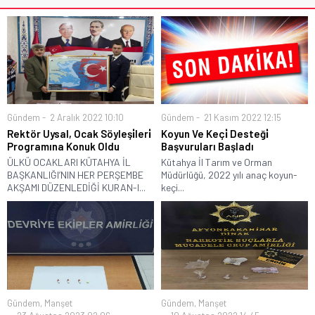
Gündem
2 Aralık 2022 10:10
Gündem
21 Kasım 2022 12:15
Rektör Uysal, Ocak Söyleşi̇leri̇
Koyun Ve Keçi̇ Desteği̇
Programına Konuk Oldu
Başvuruları Başladı
ÜLKÜ OCAKLARI KÜTAHYA İL
Kütahya İl Tarım ve Orman
BAŞKANLIĞI’NIN HER PERŞEMBE
Müdürlüğü, 2022 yılı anaç koyun-
AKŞAMI DÜZENLEDİĞİ KURAN-I...
keçi...
Gündem
,
Manşet
Gündem
,
Manşet