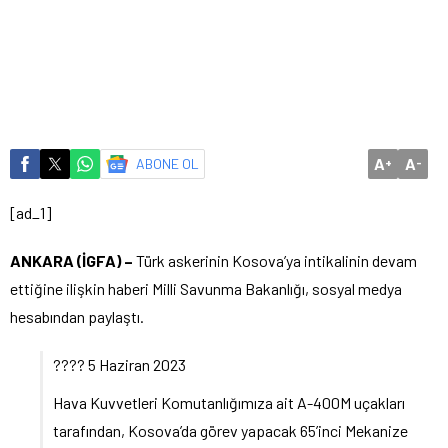
A
A
ABONE OL
+
-
[ad_1]
ANKARA (İGFA) –
Türk askerinin Kosova’ya intikalinin devam
ettiğine ilişkin haberi Milli Savunma Bakanlığı, sosyal medya
hesabından paylaştı.
????️ 5 Haziran 2023
Hava Kuvvetleri Komutanlığımıza ait A-400M uçakları
tarafından, Kosova’da görev yapacak 65’inci Mekanize