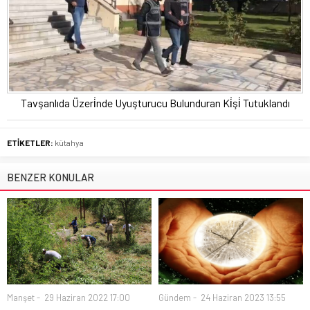
Tavşanlıda Üzeri̇nde Uyuşturucu Bulunduran Ki̇şi̇ Tutuklandı
ETİKETLER:
kütahya
BENZER KONULAR
Manşet
29 Haziran 2022 17:00
Gündem
24 Haziran 2023 13:55