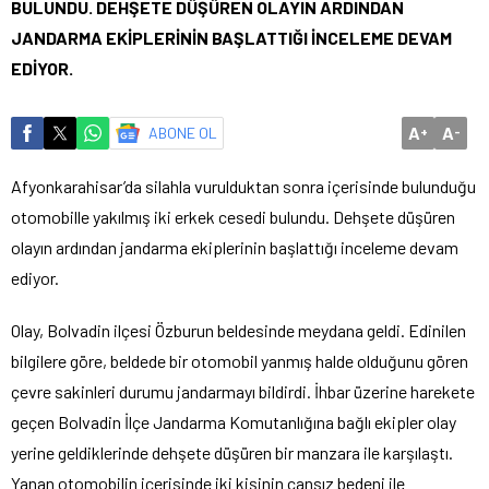
BULUNDU. DEHŞETE DÜŞÜREN OLAYIN ARDINDAN
JANDARMA EKİPLERİNİN BAŞLATTIĞI İNCELEME DEVAM
EDİYOR.
A
A
ABONE OL
+
-
Afyonkarahisar’da silahla vurulduktan sonra içerisinde bulunduğu
otomobille yakılmış iki erkek cesedi bulundu. Dehşete düşüren
olayın ardından jandarma ekiplerinin başlattığı inceleme devam
ediyor.
Olay, Bolvadin ilçesi Özburun beldesinde meydana geldi. Edinilen
bilgilere göre, beldede bir otomobil yanmış halde olduğunu gören
çevre sakinleri durumu jandarmayı bildirdi. İhbar üzerine harekete
geçen Bolvadin İlçe Jandarma Komutanlığına bağlı ekipler olay
yerine geldiklerinde dehşete düşüren bir manzara ile karşılaştı.
Yanan otomobilin içerisinde iki kişinin cansız bedeni ile