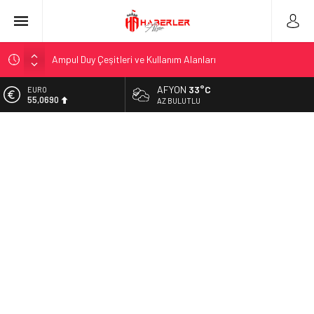
Ampul Duy Çeşitleri ve Kullanım Alanları
Telegram Grupları Nasıl Bulunur?: Telegram’da Grup Bulma
Deneyimini Sadeleştirin
AFYON
33°C
EURO
2026 Ahşap Bahçe Dekorasyonu Trendleri: Doğal ve Modern
55,0690
AZ BULUTLU
Tasarım Önerileri
ALTIN
Organik Büyüme Stratejisi: Uzun Vadede Sosyal Medya
6.525,39
Başarısı Nasıl Sağlanır?
BİST
Seamless Travel Begins: Discover the Convenience of
13.788,73
Istanbul Transfer Services
DOLAR
İstanbul’da Güvenli ve Konforlu Kız Öğrenci Yurtları
47,5954
Hazır Sistem Fiyatları: Uygun Maliyetlerle Verimlilik Sağlayın
A Comprehensive Overview: Your Canada Immigration
Guide Awaits
Telsiz Ortodonti: Modern Diş Tedavisinin Yeni Yüzü
Kick.com Rraenee: Dijital Dünyada Öne Çıkan Bir İsim