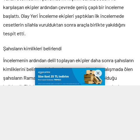
karşılaşan ekipler ardından çevrede geniş çaplı bir inceleme
başlattı. Olay Yeri İnceleme ekipleri yaptıkları ilk incelemede
cesetlerin silahla vurulduktan sonra araçla birlikte yakıldığını
tespit etti.
Şahısların kimlikleri belirlendi
İncelemenin ardından delil toplayan ekipler daha sonra şahısların
kimliklerini belirlemek için çalışma yaptı. Yapılan çalışmada ölen
şahısların Ramazan T. ve Gürsel C. isimli şahıslar olduğu
belirlendi. Ekiplerin yaptıkları incelemenin ardından şahısların
cenazeleri otopsi için Afyonkarahisar Devlet Hastanesi Adli Tıp
Kurumu Morguna kaldırıldı.
Olayın ardından başlatılan soruşturma geniş çaplı olarak devam
ediyor.
1
| 2
Afyonkarahi̇sarda Vahşet: