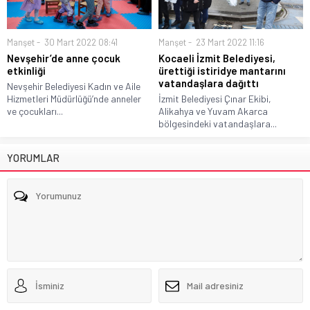
Manşet
30 Mart 2022 08:41
Manşet
23 Mart 2022 11:16
Nevşehir’de anne çocuk
Kocaeli İzmit Belediyesi,
etkinliği
ürettiği istiridye mantarını
vatandaşlara dağıttı
Nevşehir Belediyesi Kadın ve Aile
Hizmetleri Müdürlüğü’nde anneler
İzmit Belediyesi Çınar Ekibi,
ve çocukları...
Alikahya ve Yuvam Akarca
bölgesindeki vatandaşlara...
YORUMLAR