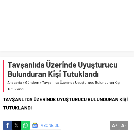
Tavşanlıda Üzeri̇nde Uyuşturucu
Bulunduran Ki̇şi̇ Tutuklandı
Anasayfa
»
Gündem
»
Tavşanlıda Üzeri̇nde Uyuşturucu Bulunduran Ki̇şi̇
Tutuklandı
TAVŞANLI’DA ÜZERİNDE UYUŞTURUCU BULUNDURAN KİŞİ
TUTUKLANDI
A
A
ABONE OL
+
-