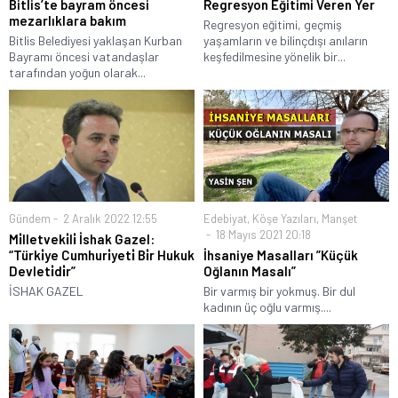
Bitlis’te bayram öncesi
Regresyon Eğitimi Veren Yer
mezarlıklara bakım
Regresyon eğitimi, geçmiş
Bitlis Belediyesi yaklaşan Kurban
yaşamların ve bilinçdışı anıların
Bayramı öncesi vatandaşlar
keşfedilmesine yönelik bir...
tarafından yoğun olarak...
Gündem
2 Aralık 2022 12:55
Edebiyat
,
Köşe Yazıları
,
Manşet
18 Mayıs 2021 20:18
Mi̇lletveki̇li̇ İshak Gazel:
“Türki̇ye Cumhuri̇yeti̇ Bi̇r Hukuk
İhsaniye Masalları ”Küçük
Devleti̇di̇r”
Oğlanın Masalı”
İSHAK GAZEL
Bir varmış bir yokmuş. Bir dul
kadının üç oğlu varmış....