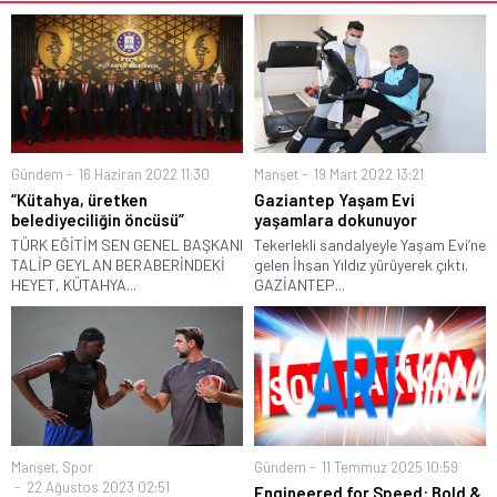
Gündem
16 Haziran 2022 11:30
Manşet
19 Mart 2022 13:21
“Kütahya, üretken
Gaziantep Yaşam Evi
belediyeciliğin öncüsü”
yaşamlara dokunuyor
TÜRK EĞİTİM SEN GENEL BAŞKANI
Tekerlekli sandalyeyle Yaşam Evi’ne
TALİP GEYLAN BERABERİNDEKİ
gelen İhsan Yıldız yürüyerek çıktı.
HEYET, KÜTAHYA...
GAZİANTEP...
Manşet
,
Spor
Gündem
11 Temmuz 2025 10:59
22 Ağustos 2023 02:51
Engineered for Speed: Bold &