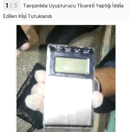
1
| 3
Tavşanlıda Uyuşturucu Ti̇careti̇ Yaptığı İddi̇a
Edi̇len Ki̇şi̇ Tutuklandı