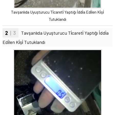
Tavşanlıda Uyuşturucu Ti̇careti̇ Yaptığı İddi̇a Edi̇len Ki̇şi̇
Tutuklandı
2
| 3
Tavşanlıda Uyuşturucu Ti̇careti̇ Yaptığı İddi̇a
Edi̇len Ki̇şi̇ Tutuklandı