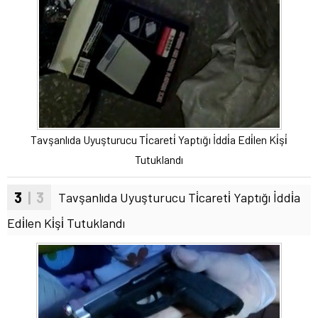
Tavşanlıda Uyuşturucu Ti̇careti̇ Yaptığı İddi̇a Edi̇len Ki̇şi̇
Tutuklandı
3
| 3
Tavşanlıda Uyuşturucu Ti̇careti̇ Yaptığı İddi̇a
Edi̇len Ki̇şi̇ Tutuklandı