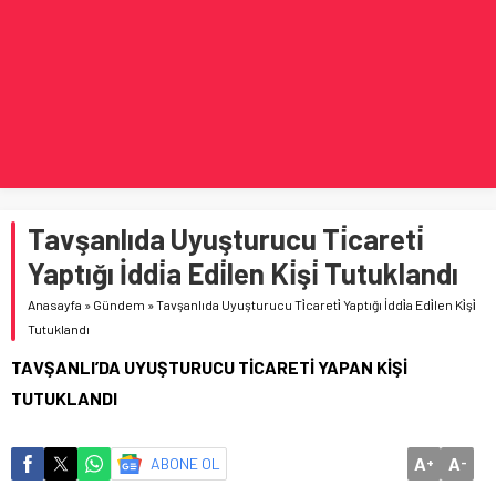
Tavşanlıda Uyuşturucu Ti̇careti̇
Yaptığı İddi̇a Edi̇len Ki̇şi̇ Tutuklandı
Anasayfa
»
Gündem
»
Tavşanlıda Uyuşturucu Ti̇careti̇ Yaptığı İddi̇a Edi̇len Ki̇şi̇
Tutuklandı
TAVŞANLI’DA UYUŞTURUCU TİCARETİ YAPAN KİŞİ
TUTUKLANDI
A
A
ABONE OL
+
-