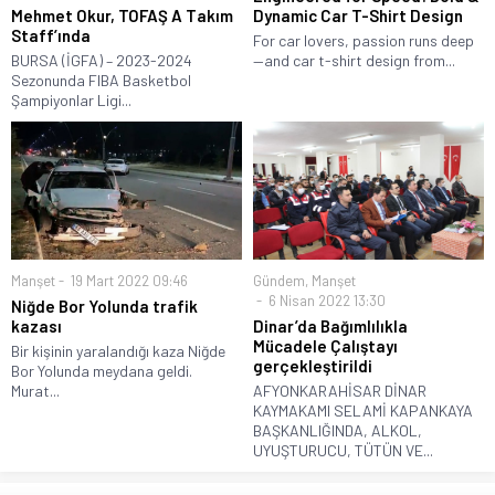
Mehmet Okur, TOFAŞ A Takım
Dynamic Car T-Shirt Design
Staff’ında
For car lovers, passion runs deep
BURSA (İGFA) – 2023-2024
—and car t-shirt design from...
Sezonunda FIBA Basketbol
Şampiyonlar Ligi...
Manşet
19 Mart 2022 09:46
Gündem
,
Manşet
6 Nisan 2022 13:30
Niğde Bor Yolunda trafik
kazası
Dinar’da Bağımlılıkla
Mücadele Çalıştayı
Bir kişinin yaralandığı kaza Niğde
gerçekleştirildi
Bor Yolunda meydana geldi.
Murat...
AFYONKARAHİSAR DİNAR
KAYMAKAMI SELAMİ KAPANKAYA
BAŞKANLIĞINDA, ALKOL,
UYUŞTURUCU, TÜTÜN VE...