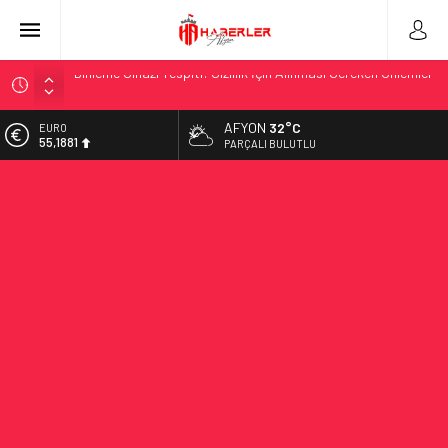
Dinleme Cihazı Tespiti: Gizlilik İçin Alınması Gereken Önlemler
Girne’de Kiralık Ev Fırsatları ile Yeni Bir Hayat Başlatın
Maximize Your Fitness Journey with a TDEE Calculator
AFYON
32°C
EURO
55,1881
Ampul Duy Çeşitleri ve Kullanım Alanları
PARÇALI BULUTLU
Telegram Grupları Nasıl Bulunur?: Telegram’da Grup Bulma
ALTIN
6.660,55
Deneyimini Sadeleştirin
2026 Ahşap Bahçe Dekorasyonu Trendleri: Doğal ve Modern
BİST
13.779,39
Tasarım Önerileri
Organik Büyüme Stratejisi: Uzun Vadede Sosyal Medya
DOLAR
47,7111
Başarısı Nasıl Sağlanır?
Seamless Travel Begins: Discover the Convenience of
Istanbul Transfer Services
İstanbul’da Güvenli ve Konforlu Kız Öğrenci Yurtları
Hazır Sistem Fiyatları: Uygun Maliyetlerle Verimlilik Sağlayın