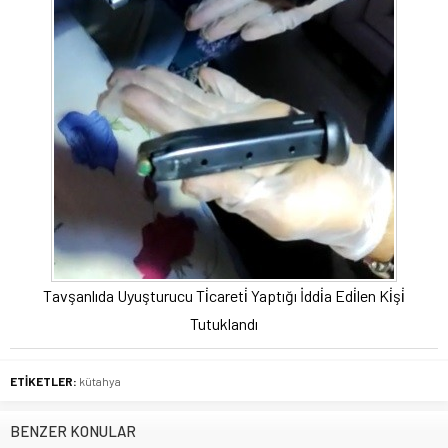
Tavşanlıda Uyuşturucu Ti̇careti̇ Yaptığı İddi̇a Edi̇len Ki̇şi̇
Tutuklandı
ETİKETLER:
kütahya
BENZER KONULAR