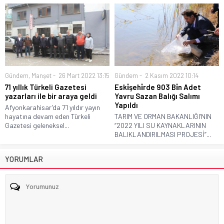
Gündem
,
Manşet
26 Mart 2022 13:15
Gündem
2 Kasım 2022 10:14
71 yıllık Türkeli Gazetesi
Eski̇şehi̇rde 903 Bi̇n Adet
yazarları ile bir araya geldi
Yavru Sazan Balığı Salımı
Yapıldı
Afyonkarahisar’da 71 yıldır yayın
hayatına devam eden Türkeli
TARIM VE ORMAN BAKANLIĞI’NIN
Gazetesi geleneksel...
“2022 YILI SU KAYNAKLARININ
BALIKLANDIRILMASI PROJESİ”...
YORUMLAR