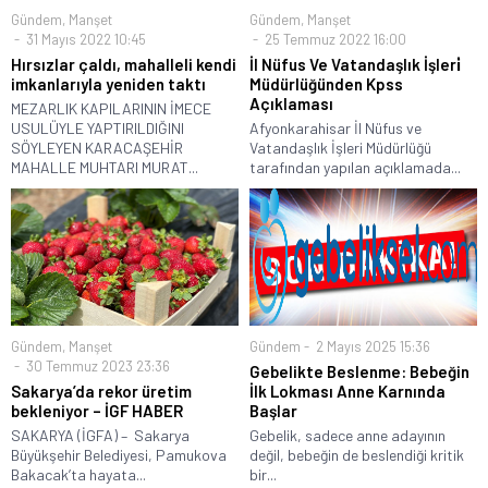
Gündem
,
Manşet
Gündem
,
Manşet
31 Mayıs 2022 10:45
25 Temmuz 2022 16:00
Hırsızlar çaldı, mahalleli kendi
İl Nüfus Ve Vatandaşlık İşleri̇
imkanlarıyla yeniden taktı
Müdürlüğünden Kpss
Açıklaması
MEZARLIK KAPILARININ İMECE
USULÜYLE YAPTIRILDIĞINI
Afyonkarahisar İl Nüfus ve
SÖYLEYEN KARACAŞEHİR
Vatandaşlık İşleri Müdürlüğü
MAHALLE MUHTARI MURAT...
tarafından yapılan açıklamada...
Gündem
,
Manşet
Gündem
2 Mayıs 2025 15:36
30 Temmuz 2023 23:36
Gebelikte Beslenme: Bebeğin
Sakarya’da rekor üretim
İlk Lokması Anne Karnında
bekleniyor – İGF HABER
Başlar
SAKARYA (İGFA) – Sakarya
Gebelik, sadece anne adayının
Büyükşehir Belediyesi, Pamukova
değil, bebeğin de beslendiği kritik
Bakacak’ta hayata...
bir...