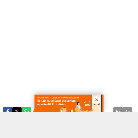
A
A
ABONE OL
+
-
Güzellik ve sağlık bilincinin artmasıyla birlikte, kişisel bakım
ürünleri sektörü büyük bir ivme kazanmıştır. Özellikle saç bakımı,