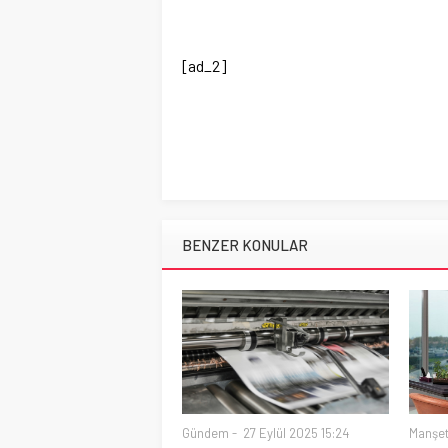
[ad_2]
BENZER KONULAR
Gündem
27 Eylül 2025 15:24
Manşe