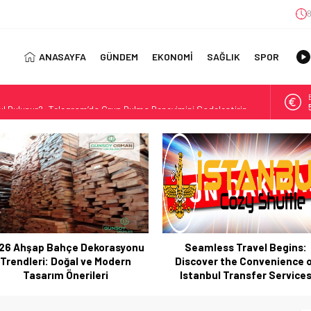
8
ANASAYFA
GÜNDEM
EKONOMİ
SAĞLIK
SPOR
ıl Bulunur?: Telegram’da Grup Bulma Deneyimini Sadeleştirin
orasyonu Trendleri: Doğal ve Modern Tasarım Önerileri
jisi: Uzun Vadede Sosyal Medya Başarısı Nasıl Sağlanır?
s: Discover the Convenience of Istanbul Transfer Services
Konforlu Kız Öğrenci Yurtları
 Uygun Maliyetlerle Verimlilik Sağlayın
view: Your Canada Immigration Guide Awaits
Seamless Travel Begins:
İstanbul’da Güvenli ve Konfo
rn Diş Tedavisinin Yeni Yüzü
iscover the Convenience of
Kız Öğrenci Yurtları
ital Dünyada Öne Çıkan Bir İsim
Istanbul Transfer Services
 Kullanım Alanları