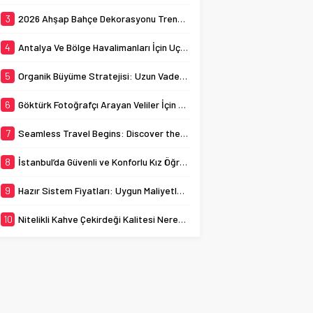
ev sahipliği yapmaktadır.
busy streets can
Bu bağlamda, İstanbul
3
2026 Ahşap Bahçe Dekorasyonu Trendleri: Doğal ve Modern Tasarım Önerileri
sometimes...
kız öğrenci yurtları, genç
kadınların...
4
Antalya Ve Bölge Havalimanları İçin Uçak Radarı
5
Organik Büyüme Stratejisi: Uzun Vadede Sosyal Medya Başarısı Nasıl Sağlanır?
6
Göktürk Fotoğrafçı Arayan Veliler İçin Okul Kaydı Fotoğrafı Hazırlık Listesi
7
Seamless Travel Begins: Discover the Convenience of Istanbul Transfer Services
8
İstanbul’da Güvenli ve Konforlu Kız Öğrenci Yurtları
9
Hazır Sistem Fiyatları: Uygun Maliyetlerle Verimlilik Sağlayın
10
Nitelikli Kahve Çekirdeği Kalitesi Nereden Anlaşılır?