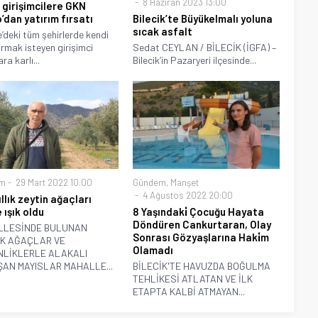
8 Haziran 2023 13:00
 girişimcilere GKN
’dan yatırım fırsatı
Bilecik’te Büyükelmalı yoluna
sıcak asfalt
e’deki tüm şehirlerde kendi
kurmak isteyen girişimci
Sedat CEYLAN / BİLECİK (İGFA) –
ra karlı...
Bilecik’in Pazaryeri ilçesinde...
m
29 Mart 2022 10:00
Gündem
,
Manşet
4 Ağustos 2022 20:00
llık zeytin ağaçları
 ışık oldu
8 Yaşındaki̇ Çocuğu Hayata
Döndüren Cankurtaran, Olay
LLESİNDE BULUNAN
Sonrası Gözyaşlarına Haki̇m
IK AĞAÇLAR VE
Olamadı
NLİKLERLE ALAKALI
AN MAYISLAR MAHALLE...
BİLECİK'TE HAVUZDA BOĞULMA
TEHLİKESİ ATLATAN VE İLK
ETAPTA KALBİ ATMAYAN...