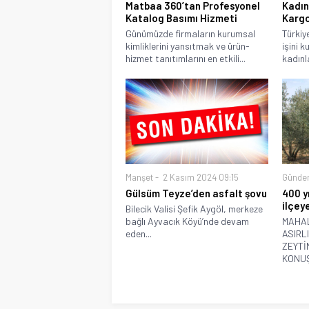
Matbaa 360’tan Profesyonel
Kadın
Katalog Basımı Hizmeti
Kargo
Günümüzde firmaların kurumsal
Türkiy
kimliklerini yansıtmak ve ürün-
işini 
hizmet tanıtımlarını en etkili...
kadınla
Manşet
2 Kasım 2024 09:15
Günde
Gülsüm Teyze’den asfalt şovu
400 yı
ilçeye
Bilecik Valisi Şefik Aygöl, merkeze
bağlı Ayvacık Köyü’nde devam
MAHA
eden...
ASIRL
ZEYTİ
KONUŞ