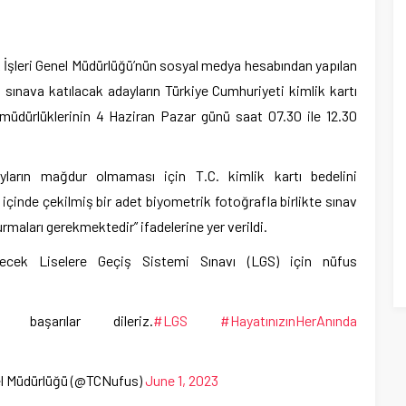
 İşleri Genel Müdürlüğü’nün sosyal medya hesabından yapılan
ınava katılacak adayların Türkiye Cumhuriyeti kimlik kartı
 müdürlüklerinin 4 Haziran Pazar günü saat 07.30 ile 12.30
yların mağdur olmaması için T.C. kimlik kartı bedelini
içinde çekilmiş bir adet biyometrik fotoğrafla birlikte sınav
maları gerekmektedir” ifadelerine yer verildi.
ecek Liselere Geçiş Sistemi Sınavı (LGS) için nüfus
 başarılar dileriz.
#LGS
#HayatınızınHerAnında
nel Müdürlüğü (@TCNufus)
June 1, 2023