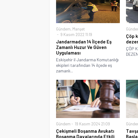
Gündem
,
Manşet
Günde
9 Kasım 2022 11:19
Çöp k
Jandarmadan 14 İlçede Eş
dezen
Zamanlı Huzur Ve Güven
ÇÖP K
Uygulaması
DEZEN
Eskişehir il Jandarma Komutanlığı
ekipleri tarafından 14 ilçede eş
zamanlı...
Gündem
19 Kasım 2024 21:09
Günde
Çekişmeli Boşanma Avukatı
Tavşa
Boşanma Davalarında Etkili
Başla