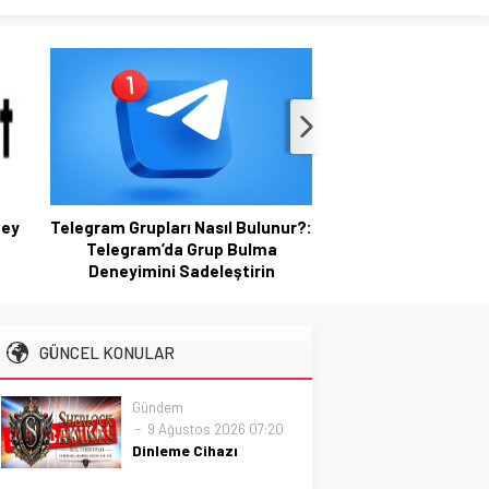
ney
Telegram Grupları Nasıl Bulunur?:
2026 Ahşap Bahçe
Telegram’da Grup Bulma
Trendleri: Doğal
Deneyimini Sadeleştirin
Tasarım Öne
GÜNCEL KONULAR
Gündem
9 Ağustos 2026 07:20
Dinleme Cihazı
Tespiti: Gizlilik İçin