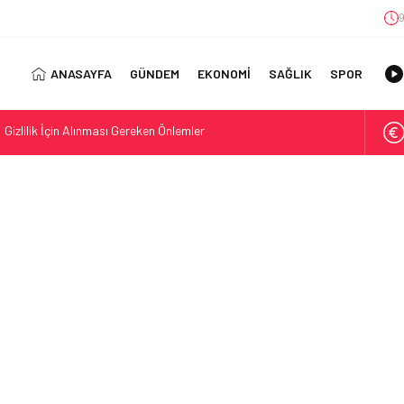
9
ANASAYFA
GÜNDEM
EKONOMİ
SAĞLIK
SPOR
atları ile Yeni Bir Hayat Başlatın
 Journey with a TDEE Calculator
 Kullanım Alanları
ıl Bulunur?: Telegram’da Grup Bulma Deneyimini Sadeleştirin
orasyonu Trendleri: Doğal ve Modern Tasarım Önerileri
jisi: Uzun Vadede Sosyal Medya Başarısı Nasıl Sağlanır?
s: Discover the Convenience of Istanbul Transfer Services
Konforlu Kız Öğrenci Yurtları
 Uygun Maliyetlerle Verimlilik Sağlayın
 Gizlilik İçin Alınması Gereken Önlemler