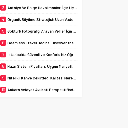
etmek için tercih ettikleri
yöntemlerden biri, hazır
3
Antalya Ve Bölge Havalimanları İçin Uçak Radarı
sistemlerdir. Ancak
birçok işletme, bu
4
Organik Büyüme Stratejisi: Uzun Vadede Sosyal Medya Başarısı Nasıl Sağlanır?
sistemlerin maliyetlerini
merak...
5
Göktürk Fotoğrafçı Arayan Veliler İçin Okul Kaydı Fotoğrafı Hazırlık Listesi
6
Seamless Travel Begins: Discover the Convenience of Istanbul Transfer Services
7
İstanbul’da Güvenli ve Konforlu Kız Öğrenci Yurtları
8
Hazır Sistem Fiyatları: Uygun Maliyetlerle Verimlilik Sağlayın
9
Nitelikli Kahve Çekirdeği Kalitesi Nereden Anlaşılır?
10
Ankara Velayet Avukatı Perspektifinden Çocuğun Üstün Yararı Ölçütleri Nelerdir?