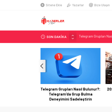
Sitene Ekle
Yazarlar
Bize Ulaşın
SON DAKİKA
2026 Ahşap Bahçe Dek
Organik Büyüme Strate
Seamless Travel Begin
İstanbul’da Güvenli ve 
Hazır Sistem Fiyatları:
A Comprehensive Over
Telsiz Ortodonti: Mode
Telegram Grupları Nasıl Bulunur?:
20
Kick.com Rraenee: Dij
Telegram’da Grup Bulma
Exploring the Best So
Deneyimini Sadeleştirin
Telegram Grupları Nas