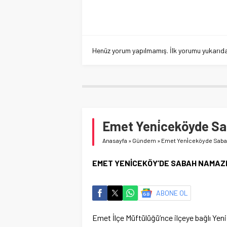
Henüz yorum yapılmamış. İlk yorumu yukarıdaki
Emet Yeni̇ceköyde S
Anasayfa
»
Gündem
»
Emet Yeni̇ceköyde Sab
EMET YENİCEKÖY’DE SABAH NAMAZ
ABONE OL
Emet İlçe Müftülüğü’nce ilçeye bağlı Yen