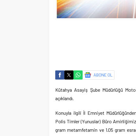
ABONE OL
Kütahya Asayiş Şube Müdürlüğü Motosikl
açıklandı.
Konuyla ilgili İl Emniyet Müdürlüğünde
Polis Timler (Yunuslar) Büro Amirliğimizc
gram metamfetamin ve 1.05 gram esrar, 1