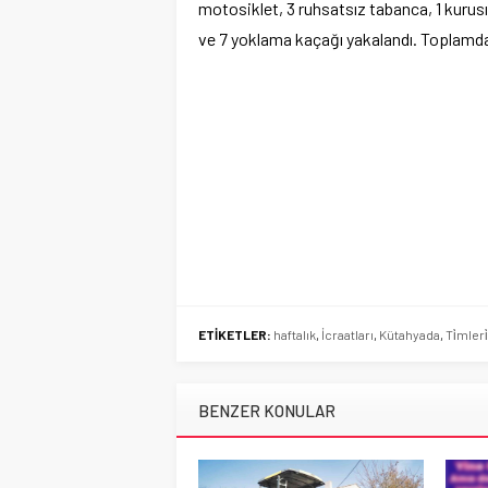
motosiklet, 3 ruhsatsız tabanca, 1 kurusık
ve 7 yoklama kaçağı yakalandı. Toplamda 
ETİKETLER:
haftalık
,
İcraatları
,
Kütahyada
,
Ti̇mleri̇
BENZER KONULAR