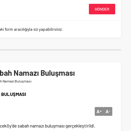
 form aracılığıyla siz yapabilirsiniz.
abah Namazı Buluşması
ah Namazı Buluşması
I BULUŞMASI
A
A
+
-
iceköy’de sabah namazı buluşması gerçekleştirildi.