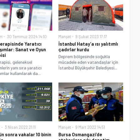
m
30 Temmuz 2024 14:10
Manşet
9 Şubat 2023 17:17
Terapisinde Yaratıcı
İstanbul Hatay’a ısı yalıtımlı
şımlar: Sanat ve Oyun
çadırlar kurdu
isi
Deprem bölgesinde soğukla
erapisi, geleneksel
mücadele eden vatandaşlar için
lerin yanı sıra yaratıcı
İstanbul Büyükşehir Belediyesi...
ımlar kullanılarak da...
t
3 Nisan 2022 21:11
Manşet
9 Mart 2022 14:51
ün sonra vakalar 10 binin
Bursa Osmangazi’de
da
stokçulara sıkı denetim