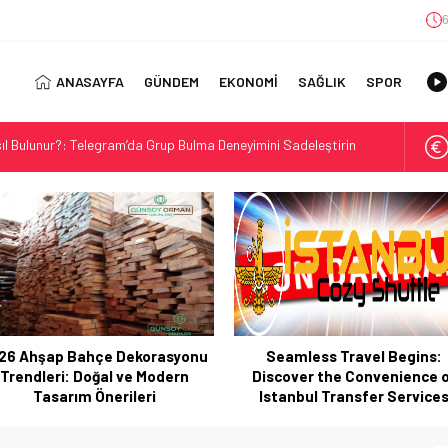
6
ANASAYFA
GÜNDEM
EKONOMİ
SAĞLIK
SPOR
orasyonu Trendleri: Doğal ve Modern Tasarım Önerileri
jisi: Uzun Vadede Sosyal Medya Başarısı Nasıl Sağlanır?
s: Discover the Convenience of Istanbul Transfer Services
Konforlu Kız Öğrenci Yurtları
 Uygun Maliyetlerle Verimlilik Sağlayın
view: Your Canada Immigration Guide Awaits
rn Diş Tedavisinin Yeni Yüzü
26 Ahşap Bahçe Dekorasyonu
Seamless Travel Begins:
ital Dünyada Öne Çıkan Bir İsim
Trendleri: Doğal ve Modern
Discover the Convenience 
ft Play Manufacturers for Your Business
Tasarım Önerileri
Istanbul Transfer Service
ıl Bulunur?: Telegram’da Grup Bulma Deneyimini Sadeleştirin