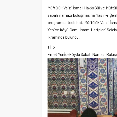
Müftülük Vaizi İsmail Hakkı Gül ve Müft
sabah namazı buluşmasına Yasin-i Şerif
programda tesbihat, Müftülük Vaizi İsma
Yenice köyü Cami İmam Hatipleri Seleha
ikramında bulundu.
1
| 3
Emet Yeni̇ceköyde Sabah Namazı Buluş