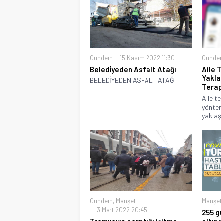
Gündem
15 Kasım 2022 11:30
Günde
Beledi̇yeden Asfalt Atağı
Aile 
Yakla
BELEDİYEDEN ASFALT ATAĞI
Terap
Aile t
yöntem
yaklaş
Gündem
,
Manşet
Manşe
3 Mart 2022 20:45
255 g
Tramvayın çarptığı işitme
altın